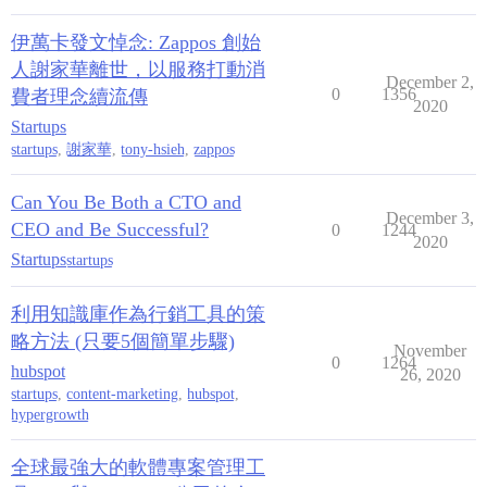
伊萬卡發文悼念: Zappos 創始
人謝家華離世，以服務打動消
December 2,
0
1356
費者理念續流傳
2020
Startups
startups
,
謝家華
,
tony-hsieh
,
zappos
Can You Be Both a CTO and
December 3,
CEO and Be Successful?
0
1244
2020
Startups
startups
利用知識庫作為行銷工具的策
略方法 (只要5個簡單步驟)
November
0
1264
hubspot
26, 2020
startups
,
content-marketing
,
hubspot
,
hypergrowth
全球最強大的軟體專案管理工