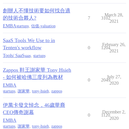
創辦人不懂技術要如何找合適
March 28,
的技術合夥人?
7
3102
2021
EMBA
startups
,
估值-valuation
SaaS Tools We Use to in
February 26,
Tenten's workflow
0
1204
2021
Tools/ SaaS
saas
,
startups
Zappos 鞋王謝家華 Tony Hsieh
- 如何被哈佛三度列為教材
July 27,
0
2049
2020
EMBA
startups
,
謝家華
,
tony-hsieh
,
zappos
伊萬卡發文悼念，46歲華裔
CEO傳奇謝幕
December 2,
0
1120
2020
EMBA
startups
,
謝家華
,
tony-hsieh
,
zappos