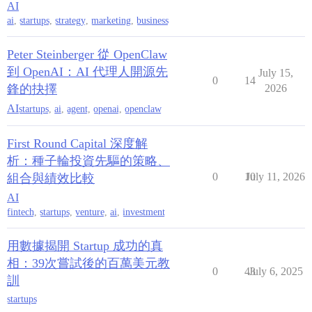
AI
ai
,
startups
,
strategy
,
marketing
,
business
Peter Steinberger 從 OpenClaw
到 OpenAI：AI 代理人開源先
July 15,
0
14
鋒的抉擇
2026
AI
startups
,
ai
,
agent
,
openai
,
openclaw
First Round Capital 深度解
析：種子輪投資先驅的策略、
0
10
July 11, 2026
組合與績效比較
AI
fintech
,
startups
,
venture
,
ai
,
investment
用數據揭開 Startup 成功的真
相：39次嘗試後的百萬美元教
0
43
July 6, 2025
訓
startups