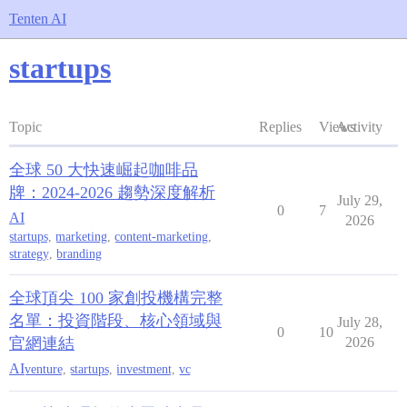
Tenten AI
startups
Topic
Replies
Views
Activity
全球 50 大快速崛起咖啡品
牌：2024-2026 趨勢深度解析
July 29,
0
7
AI
2026
startups
,
marketing
,
content-marketing
,
strategy
,
branding
全球頂尖 100 家創投機構完整
名單：投資階段、核心領域與
July 28,
0
10
官網連結
2026
AI
venture
,
startups
,
investment
,
vc