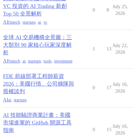
VC 投資的 AI Trading 新創
July 25,
0
8
Top 50 全景解析
2026
AI
fintech
,
startups
,
ai
,
vc
全球 AI 交易機構全景圖：三
大類別 90 家核心玩家深度解
July 22,
1
13
析
2026
AI
fintech
,
ai
,
startups
,
tools
,
investment
FDE 前線部署工程師薪資
2026：美國行情、公司梯隊與
July 16,
0
17
股權談判
2026
AI
ai
,
startups
AI 技能驗證商業計畫：美國
市場進軍的 GitHub 開源工具
July 16,
0
15
指南
2026