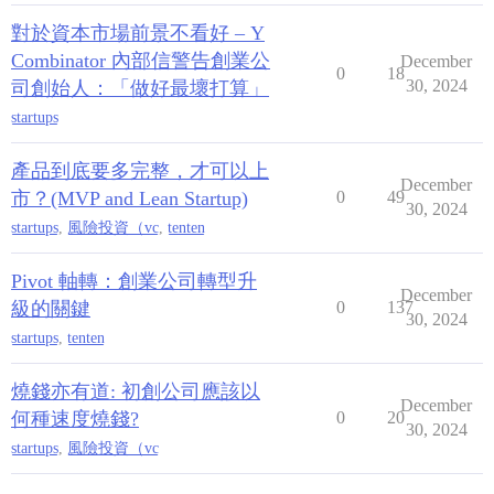
對於資本市場前景不看好 – Y
Combinator 內部信警告創業公
December
0
18
30, 2024
司創始人：「做好最壞打算」
startups
產品到底要多完整，才可以上
December
市？(MVP and Lean Startup)
0
49
30, 2024
startups
,
風險投資（vc
,
tenten
Pivot 軸轉：創業公司轉型升
December
級的關鍵
0
137
30, 2024
startups
,
tenten
燒錢亦有道: 初創公司應該以
December
何種速度燒錢?
0
20
30, 2024
startups
,
風險投資（vc