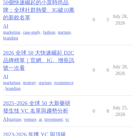
50個快速崛起的小眾時尚品
牌：全球社群熱愛、IG破10萬
July 28,
的新銳名單
0
5
2026
AI
marketing
,
case-study
,
fashion
,
startups
,
branding
2026 全球 50 大快速崛起 D2C
品牌榜單｜官網、IG、增長訊
July 28,
號一次看
0
6
2026
AI
marketing
,
strategy
,
startups
,
ecommerce
,
branding
2025–2026 全球 50 大新藥研
July 25,
發生技 VC 名單與趨勢分析
0
8
2026
AI
startups
,
venture
,
ai
,
investment
,
vc
2023-2026 年獲 YC 與頂級