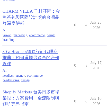
CHARM VILLA 子村荘園：金
魚茶包與國際設計獎的台灣品
July 23,
牌深度解析
0
4
2026
AI
taiwan
,
marketing
,
ecommerce
,
design
,
branding
30大Headless網頁設計代理商
推薦：如何選擇最適合的合作
July 17,
夥伴
0
8
2026
AI
headless
,
agency
,
ecommerce
,
headlesscms
,
design
Shopify Markets 台美日多市場
架設：方案費用、金流限制與
July 16,
0
8
避坑完整指南
2026