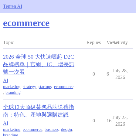
Tenten AI
ecommerce
Topic
Replies
Views
Activity
2026 全球 50 大快速崛起 D2C
品牌榜單｜官網、IG、增長訊
July 28,
號一次看
0
6
2026
AI
marketing
,
strategy
,
startups
,
ecommerce
,
branding
全球12大頂級茶包品牌送禮指
南：特色、產地與選購建議
July 23,
0
16
AI
2026
marketing
,
ecommerce
,
business
,
design
,
branding