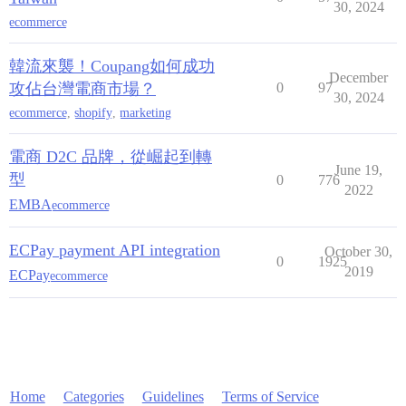
30, 2024
ecommerce
韓流來襲！Coupang如何成功
December
攻佔台灣電商市場？
0
97
30, 2024
ecommerce
,
shopify
,
marketing
電商 D2C 品牌，從崛起到轉
June 19,
型
0
776
2022
EMBA
ecommerce
ECPay payment API integration
October 30,
0
1925
2019
ECPay
ecommerce
Home
Categories
Guidelines
Terms of Service