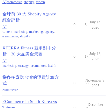
AI
ecommerce
,
shopify
,
taiwan
全球前 30 大 Shopify Agency
綜合評析
July 14,
0
6
AI
2026
content-marketing
,
marketing
,
agency
,
ecommerce
,
shopify
XTERRA Fitness 競爭對手分
析：30 大品牌全景圖
July 13,
0
17
2026
AI
marketing
,
strategy
,
ecommerce
,
health
拼多多寄送台灣的運費計算方
November 9,
式
0
386
2025
ecommerce
ECommerce in South Korea vs
December
Taiwan
0
57