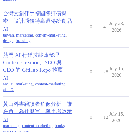
台灣文創伴手禮國際評價揭
密：設計感獨特贏過傳統食品
July 23,
0
4
AI
2026
taiwan
,
marketing
,
content-marketing
,
design
,
branding
熱門 AI 行銷技能庫整理：
Content Creation、SEO 與
July 15,
GEO 的 GitHub Repo 推薦
0
28
2026
AI
seo
,
ai
,
marketing
,
content-marketing
,
ai工具
黃山料書籍讀者群像分析：誰
在買、為什麼買、與市場啟示
July 15,
0
12
AI
2026
marketing
,
content-marketing
,
books
,
analysis
,
taiwan