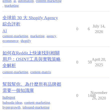
github
,
ai
,
automation
,
content-marketing
,
marketing
全球前 30 大 Shopify Agency
綜合評析
July 14,
0
6
AI
2026
content-marketing
,
marketing
,
agency
,
ecommerce
,
shopify
如何在Reddit上快速找到相關
用戶：OSINT工具與實戰策略
April 20,
0
59
2025
全解析
content-marketing
,
content-matrix
幫我幫你。為什麼所有品牌都
需要一個知識庫
November
0
1448
hubspot
26, 2020
hubsoda-ideas
,
content-marketing
,
hypergrowth
,
inbound-marketing