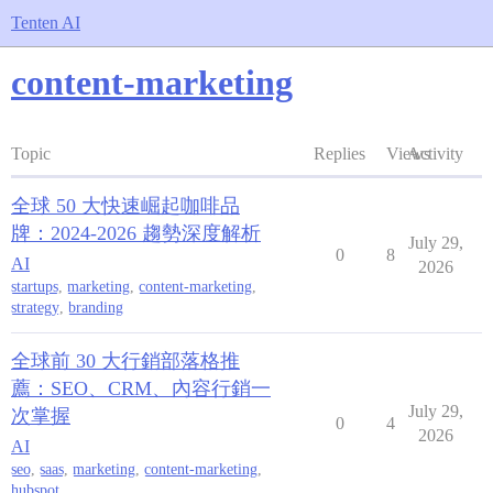
Tenten AI
content-marketing
Topic
Replies
Views
Activity
全球 50 大快速崛起咖啡品
牌：2024-2026 趨勢深度解析
July 29,
0
8
AI
2026
startups
,
marketing
,
content-marketing
,
strategy
,
branding
全球前 30 大行銷部落格推
薦：SEO、CRM、內容行銷一
July 29,
次掌握
0
4
2026
AI
seo
,
saas
,
marketing
,
content-marketing
,
hubspot