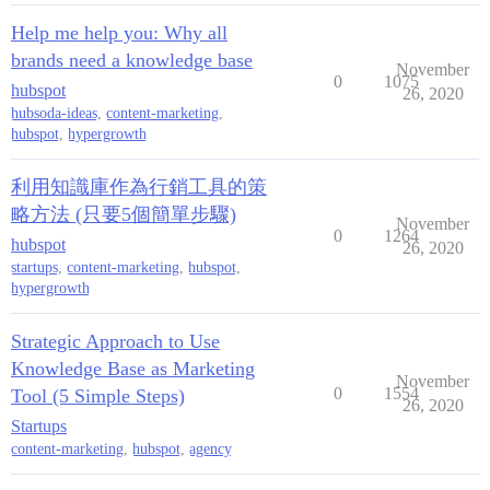
Help me help you: Why all
brands need a knowledge base
November
0
1075
hubspot
26, 2020
hubsoda-ideas
,
content-marketing
,
hubspot
,
hypergrowth
利用知識庫作為行銷工具的策
略方法 (只要5個簡單步驟)
November
0
1264
hubspot
26, 2020
startups
,
content-marketing
,
hubspot
,
hypergrowth
Strategic Approach to Use
Knowledge Base as Marketing
November
0
1554
Tool (5 Simple Steps)
26, 2020
Startups
content-marketing
,
hubspot
,
agency