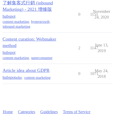
了解集客式行銷 (inbound
Marketing) - 2021 增修版
November
0
1151
hubspot
24, 2020
content-marketing
,
hypergrowth
,
inbound-marketing
Content curation: Webmaker
method
June 13,
2
1147
2019
hubspot
content-marketing
,
superconsumer
Article idea about GDPR
May 24,
0
1071
2018
hubspot
gdpr
,
content-marketing
Home
Categories
Guidelines
Terms of Service