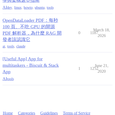
學與架構選型指南
AI
dev
,
linux
,
howto
,
ubuntu
,
tools
OpenDataLoader PDF：每秒
100 頁、不吃 GPU 的開源
March 18,
PDF 解析器，為什麼 RAG 開
0
1187
2026
發者該認識它
ai
,
tools
,
claude
[Useful App] App for
multitaskers - Biscuit & Stack
June 21,
1
1252
App
2020
AI
tools
Home
Categories
Guidelines
Terms of Service