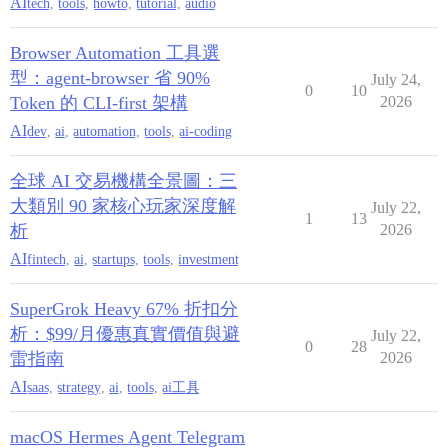
AI
tech
,
tools
,
howto
,
tutorial
,
audio
Browser Automation 工具選
型：agent-browser 省 90%
July 24,
0
10
Token 的 CLI-first 架構
2026
AI
dev
,
ai
,
automation
,
tools
,
ai-coding
全球 AI 交易機構全景圖：三
大類別 90 家核心玩家深度解
July 22,
1
13
析
2026
AI
fintech
,
ai
,
startups
,
tools
,
investment
SuperGrok Heavy 67% 折扣分
析：$99/月優惠真實價值與避
July 22,
0
28
雷指南
2026
AI
saas
,
strategy
,
ai
,
tools
,
ai工具
macOS Hermes Agent Telegram