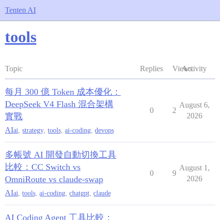
Tenten AI
tools
Topic
Replies
Views
Activity
每月 300 億 Token 成本優化：
DeepSeek V4 Flash 混合架構
August 6,
0
2
實戰
2026
AI
ai
,
strategy
,
tools
,
ai-coding
,
devops
多帳號 AI 開發自動切換工具
比較：CC Switch vs
August 1,
0
9
OmniRoute vs claude-swap
2026
AI
ai
,
tools
,
ai-coding
,
chatgpt
,
claude
AI Coding Agent 工具比較：