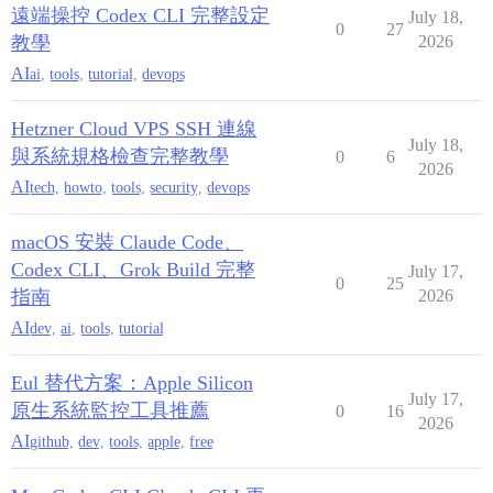
遠端操控 Codex CLI 完整設定
July 18,
0
27
教學
2026
AI
ai
,
tools
,
tutorial
,
devops
Hetzner Cloud VPS SSH 連線
July 18,
與系統規格檢查完整教學
0
6
2026
AI
tech
,
howto
,
tools
,
security
,
devops
macOS 安裝 Claude Code、
Codex CLI、Grok Build 完整
July 17,
0
25
指南
2026
AI
dev
,
ai
,
tools
,
tutorial
Eul 替代方案：Apple Silicon
July 17,
原生系統監控工具推薦
0
16
2026
AI
github
,
dev
,
tools
,
apple
,
free