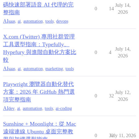
碼快速部署語音 AI 代理的完
July 14,
0
14
整指南
2026
AI
saas
,
ai
,
automation
,
tools
,
devops
X.com (Twitter) 專用社群管理
工具選型指南：Typefully、
July 14,
Hypefury 與進階自動化方案比
0
4
2026
較
AI
saas
,
ai
,
automation
,
marketing
,
tools
Playwright 瀏覽器自動化替代
方案：2026 年 GitHub 熱門選
July 12,
0
32
項完整指南
2026
AI
dev
,
ai
,
automation
,
tools
,
ai-coding
Sunshine + Moonlight：從 Mac
遠端連線 Ubuntu 桌面完整教
0
32
July 11, 2026