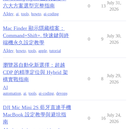
July 31,
六大方案選型完整指南
0
13
2026
AI
dev
,
ai
,
tools
,
howto
,
ai-coding
Mac Finder 顯示隱藏檔案：
Command+Shift+. 快速鍵與終
July 30,
0
9
端機永久設定教學
2026
AI
dev
,
howto
,
tools
,
apple
,
tutorial
瀏覽器自動化新選擇：超越
CDP 的精準定位與 Hybrid 架
July 29,
0
8
構實戰指南
2026
AI
automation
,
ai
,
tools
,
ai-coding
,
devops
DJI Mic Mini 2S 藍牙直連手機
MacBook 設定教學與避坑指
July 24,
0
16
南
2026