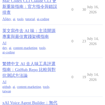
Mac Codex CLI Claude CLI 更
新重裝指南：官方指令與錯誤
July 16,
0
30
排查
2026
AI
dev
,
ai
,
tools
,
tutorial
,
ai-coding
英文寫作去 AI 味：主流開源
專案與最佳實踐架構指南
July 14,
0
23
AI
2026
dev
,
ai
,
content-marketing
,
tools
,
ai-coding
繁體中文 AI 去人味工具評選
指南：GitHub Repo 比較與對
July 14,
抗測試方法論
0
19
2026
AI
github
,
ai
,
content-marketing
,
tools
,
taiwan
xAI Voice Agent Builder：無代