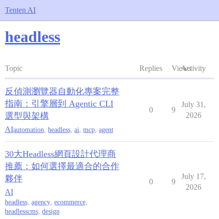
Tenten AI
headless
Topic
Replies
Views
Activity
反偵測瀏覽器自動化專案完整
指南：引擎層到 Agentic CLI
July 31,
0
9
選型與架構
2026
AI
automation
,
headless
,
ai
,
mcp
,
agent
30大Headless網頁設計代理商
推薦：如何選擇最適合的合作
July 17,
夥伴
0
9
2026
AI
headless
,
agency
,
ecommerce
,
headlesscms
,
design