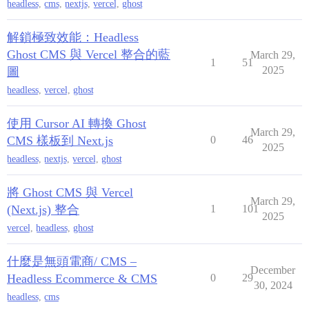
headless
,
cms
,
nextjs
,
vercel
,
ghost
解鎖極致效能：Headless
Ghost CMS 與 Vercel 整合的藍
March 29,
1
51
2025
圖
headless
,
vercel
,
ghost
使用 Cursor AI 轉換 Ghost
March 29,
CMS 樣板到 Next.js
0
46
2025
headless
,
nextjs
,
vercel
,
ghost
將 Ghost CMS 與 Vercel
March 29,
(Next.js) 整合
1
101
2025
vercel
,
headless
,
ghost
什麼是無頭電商/ CMS –
December
Headless Ecommerce & CMS
0
29
30, 2024
headless
,
cms