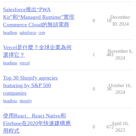
Salesforce推出“PWA
Kit”和“Managed Runtime”實現
December
0
18
30, 2024
Commerce Cloud的無頭電商
headless
,
salesforce
,
crm
Vercel是什麼？全球企業為何
November 6,
選擇它？
1
481
2024
headless
,
vercel
Top 30 Shopify agencies
featuring by S&P 500
October 16,
0
38
2024
companies
headless
,
shopify
使用React、React Native和
Firebase在2020年快速建構應
April 16,
0
672
2023
用程式