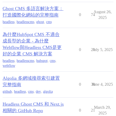
Ghost CMS 多語言解決方案：
August 26,
打造國際化網站的完整指南
0
74
2025
headless
,
headlesscms
,
ghost
,
cms
為什麼HubSpot CMS 不適合
成長型的企業 - 為什麼
Webflow與Headless CMS是更
0
20
July 5, 2025
好的企業 CMS 解決方案
headless
,
headlesscms
,
hubspot
,
cms
,
webflow
Algolia 多網域搜尋索引建置
完整指南
0
30
June 4, 2025
github
,
headless
,
cms
,
dev
,
algolia
Headless Ghost CMS 和 Next.js
March 29,
相關的 GitHub Repo
0
21
2025