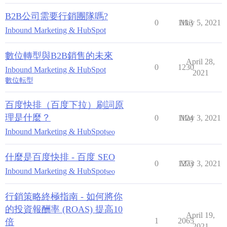
B2B公司需要行銷團隊嗎?
0
1113
May 5, 2021
Inbound Marketing & HubSpot
數位轉型與B2B銷售的未來
April 28,
0
1230
Inbound Marketing & HubSpot
2021
數位転型
百度快排（百度下拉）刷詞原
理是什麼？
0
1124
May 3, 2021
Inbound Marketing & HubSpot
seo
什麼是百度快排 - 百度 SEO
0
1273
May 3, 2021
Inbound Marketing & HubSpot
seo
行銷策略終極指南 - 如何將你
的投資報酬率 (ROAS) 提高10
April 19,
1
2065
倍
2021