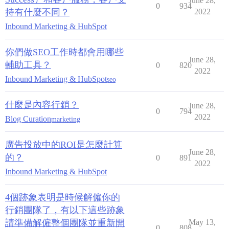
June 28,
0
934
持有什麼不同？
2022
Inbound Marketing & HubSpot
你們做SEO工作時都會用哪些
June 28,
輔助工具？
0
820
2022
Inbound Marketing & HubSpot
seo
什麼是內容行銷？
June 28,
0
794
2022
Blog Curation
marketing
廣告投放中的ROI是怎麼計算
June 28,
的？
0
891
2022
Inbound Marketing & HubSpot
4個跡象表明是時候解僱你的
行銷團隊了，有以下這些跡象
請準備解僱整個團隊並重新開
May 13,
0
808