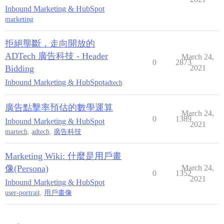
Inbound Marketing & HubSpot
marketing
拒絕壟斷，走向開放的
ADTech 廣告科技 - Header
March 24,
0
2873
Bidding
2021
Inbound Marketing & HubSpot
adtech
廣告點擊率預估的數學運算
March 24,
0
1389
Inbound Marketing & HubSpot
2021
martech
,
adtech
,
廣告科技
Marketing Wiki: 什麼是用戶畫
像(Persona)
March 24,
0
1352
2021
Inbound Marketing & HubSpot
user-portrait
,
用戶畫像