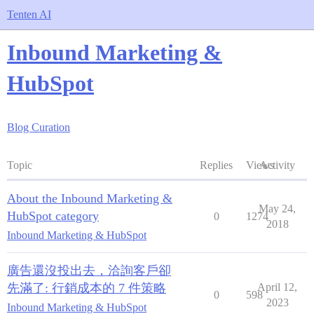
Tenten AI
Inbound Marketing &
HubSpot
Blog Curation
Topic
Replies
Views
Activity
About the Inbound Marketing &
May 24,
HubSpot category
0
1274
2018
Inbound Marketing & HubSpot
廣告還沒投出去，洽詢客戶卻
先滿了: 行銷成本的 7 件策略
April 12,
0
598
2023
Inbound Marketing & HubSpot