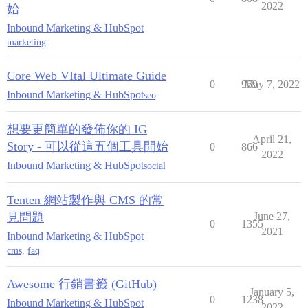
2022
始
Inbound Marketing & HubSpot
marketing
Core Web VItal Ultimate Guide
0
959
May 7, 2022
Inbound Marketing & HubSpot
seo
想要更簡單的發佈你的 IG
April 21,
Story - 可以從這五個工具開始
0
866
2022
Inbound Marketing & HubSpot
social
Tenten 網站製作與 CMS 的常
見問題
June 27,
0
1355
2021
Inbound Marketing & HubSpot
cms
,
faq
Awesome 行銷書籤 (GitHub)
January 5,
0
1238
Inbound Marketing & HubSpot
2022