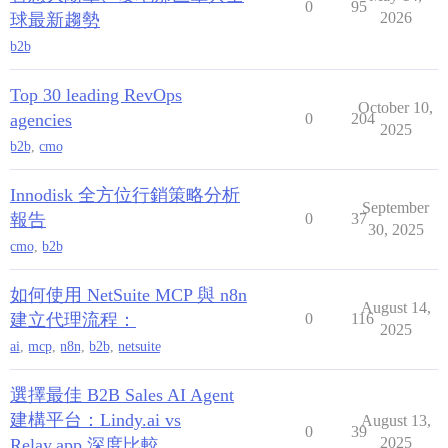
0
95
2026
球最新趨勢
b2b
Top 30 leading RevOps
October 10,
agencies
0
204
2025
b2b
,
cmo
Innodisk 全方位行銷策略分析
September
報告
0
37
30, 2025
cmo
,
b2b
如何使用 NetSuite MCP 與 n8n
August 14,
建立代理流程：
0
116
2025
ai
,
mcp
,
n8n
,
b2b
,
netsuite
選擇最佳 B2B Sales AI Agent
建構平台：Lindy.ai vs
August 13,
0
39
2025
Relay.app 深度比較