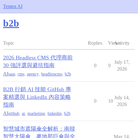
Tenten AI
b2b
Topic
Replies
Views
Activity
2026 Headless CMS 代理商前
July 17,
30 強評選與避坑指南
0
9
2026
AI
saas
,
cms
,
agency
,
headlesscms
,
b2b
B2B 行銷 AI 技能 GitHub 專
案精選與 LinkedIn 內容策略
July 14,
0
10
指南
2026
AI
github
,
ai
,
marketing
,
linkedin
,
b2b
智慧城市遮陽傘全解析：南韓
智慧大陽傘、麥地那巨傘與全
May 14,