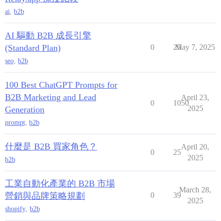
ai
,
b2b
AI 驅動 B2B 成長引擎
(Standard Plan)
0
25
May 7, 2025
seo
,
b2b
100 Best ChatGPT Prompts for
B2B Marketing and Lead
April 23,
0
1050
2025
Generation
prompt
,
b2b
什麼是 B2B 買家角色？
April 20,
0
25
2025
b2b
工業自動化產業的 B2B 市場
March 28,
營銷與品牌策略規劃
0
39
2025
shopify
,
b2b