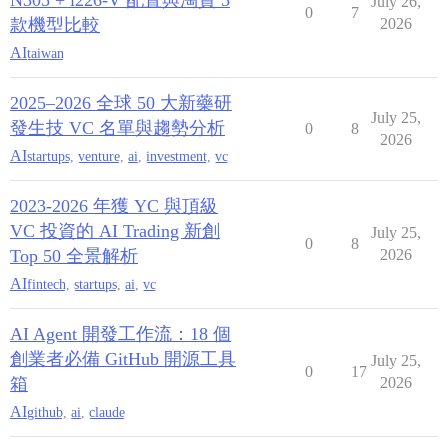
N305 + i226-V 配置與淘寶 5
July 26,
0
7
款機型比較
2026
AI
taiwan
2025–2026 全球 50 大新藥研
July 25,
發生技 VC 名單與趨勢分析
0
8
2026
AI
startups
,
venture
,
ai
,
investment
,
vc
2023-2026 年獲 YC 與頂級
VC 投資的 AI Trading 新創
July 25,
0
8
Top 50 全景解析
2026
AI
fintech
,
startups
,
ai
,
vc
AI Agent 開發工作流：18 個
創業者必備 GitHub 開源工具
July 25,
0
17
箱
2026
AI
github
,
ai
,
claude