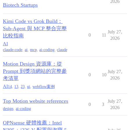
2026
Biotech Startups
Kimi Code vs Grok Build：
Sub-Agent 與 MCP 整合完整
July 27,
0
11
比較指南
2026
AI
claude-code
,
ai
,
mcp
,
ai-coding
,
claude
Motion Design 資源庫：從
Prompt 到獎項網站的完整參
July 27,
0
10
考清單
2026
AI
14
,
13
,
23
,
ui
,
webflow案例
Top Motion website references
July 27,
0
3
2026
design
,
ai-coding
OPNsense 硬體推薦：Intel