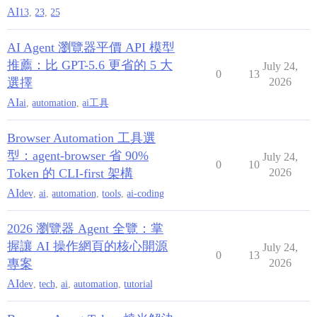
AI
13
,
23
,
25
AI Agent 瀏覽器平價 API 模型
推薦：比 GPT-5.6 更省的 5 大
July 24,
0
13
選擇
2026
AI
ai
,
automation
,
ai工具
Browser Automation 工具選
型：agent-browser 省 90%
July 24,
0
10
Token 的 CLI-first 架構
2026
AI
dev
,
ai
,
automation
,
tools
,
ai-coding
2026 瀏覽器 Agent 全覽：掌
握讓 AI 操作網頁的核心開源
July 24,
0
13
專案
2026
AI
dev
,
tech
,
ai
,
automation
,
tutorial