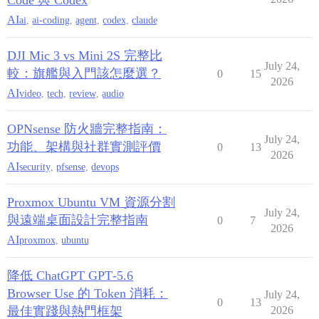
Code 與 Codex
AI
ai
,
ai-coding
,
agent
,
codex
,
claude
DJI Mic 3 vs Mini 2S 完整比
July 24,
較：旗艦與入門該怎麼選？
0
15
2026
AI
video
,
tech
,
review
,
audio
OPNsense 防火牆完整指南：
July 24,
功能、架構與社群實測評價
0
13
2026
AI
security
,
pfsense
,
devops
Proxmox Ubuntu VM 資源分割
July 24,
與遠端桌面設計完整指南
0
7
2026
AI
proxmox
,
ubuntu
降低 ChatGPT GPT‑5.6
Browser Use 的 Token 消耗：
July 24,
0
13
最佳實踐與熱門框架
2026