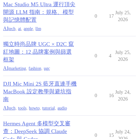
Mac Studio M5 Ultra 運行頂尖
開源 LLM 指南：規格、模型
July 25,
0
17
與記憶體配置
2026
AI
tech
,
ai
,
apple
,
llm
獨立時尚品牌 UGC × D2C 竄
紅地圖：12 品牌案例與篩選
July 25,
0
4
框架
2026
AI
marketing
,
fashion
,
ugc
DJI Mic Mini 2S 藍牙直連手機
MacBook 設定教學與避坑指
July 24,
0
16
南
2026
AI
tech
,
tools
,
howto
,
tutorial
,
audio
Hermes Agent 多模型交叉審
查：DeepSeek 協調 Claude
July 24,
0
15
2026