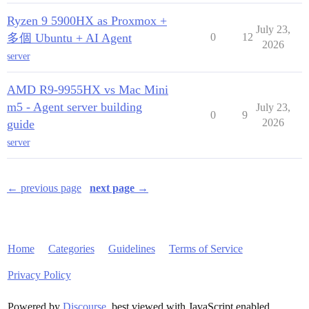
Ryzen 9 5900HX as Proxmox +
July 23,
多個 Ubuntu + AI Agent
0
12
2026
server
AMD R9-9955HX vs Mac Mini
m5 - Agent server building
July 23,
0
9
2026
guide
server
← previous page
next page →
Home
Categories
Guidelines
Terms of Service
Privacy Policy
Powered by
Discourse
, best viewed with JavaScript enabled