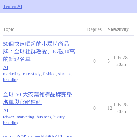
Tenten AI
Topic
Replies
Views
Activity
50個快速崛起的小眾時尚品
牌：全球社群熱愛、IG破10萬
July 28,
的新銳名單
0
5
2026
AI
marketing
,
case-study
,
fashion
,
startups
,
branding
全球 50 大茶葉領導品牌完整
名單與官網連結
July 28,
0
12
AI
2026
taiwan
,
marketing
,
business
,
luxury
,
branding