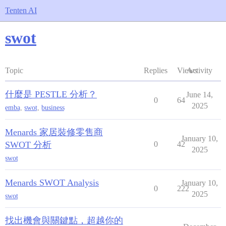
Tenten AI
swot
Topic
Replies
Views
Activity
什麼是 PESTLE 分析？
June 14,
0
64
2025
emba
,
swot
,
business
Menards 家居裝修零售商
January 10,
SWOT 分析
0
42
2025
swot
Menards SWOT Analysis
January 10,
0
222
2025
swot
找出機會與關鍵點，超越你的