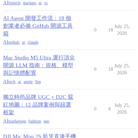
AI
fintech
,
startups
,
ai
,
vc
AI Agent 開發工作流：18 個
創業者必備 GitHub 開源工具
July 25,
0
18
箱
2026
AI
github
,
ai
,
claude
Mac Studio M5 Ultra 運行頂尖
開源 LLM 指南：規格、模型
July 25,
0
18
與記憶體配置
2026
AI
tech
,
ai
,
apple
,
llm
獨立時尚品牌 UGC × D2C 竄
紅地圖：12 品牌案例與篩選
July 25,
0
4
框架
2026
AI
marketing
,
fashion
,
ugc
DJI Mic Mini 2S 藍牙直連手機