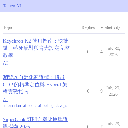
Tenten AI
Topic
Replies
Views
Activity
Keychron K2 使用指南：快捷
鍵、藍牙配對與背光設定完整
July 30,
0
4
教學
2026
AI
瀏覽器自動化新選擇：超越
CDP 的精準定位與 Hybrid 架
July 29,
0
9
構實戰指南
2026
AI
automation
,
ai
,
tools
,
ai-coding
,
devops
SuperGrok 訂閱方案比較與選
July 29,
購指南 2026
0
7