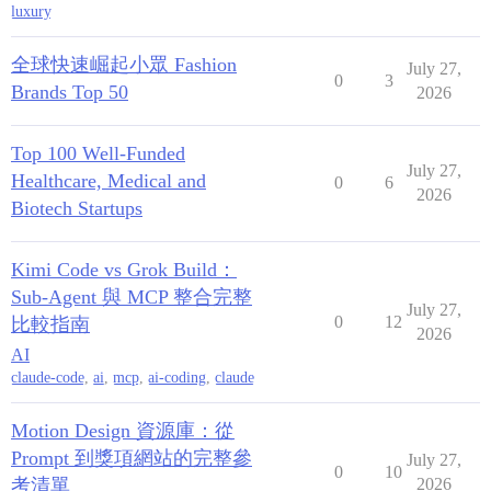
luxury
全球快速崛起小眾 Fashion
July 27,
0
3
Brands Top 50
2026
Top 100 Well-Funded
July 27,
Healthcare, Medical and
0
6
2026
Biotech Startups
Kimi Code vs Grok Build：
Sub-Agent 與 MCP 整合完整
July 27,
0
12
比較指南
2026
AI
claude-code
,
ai
,
mcp
,
ai-coding
,
claude
Motion Design 資源庫：從
Prompt 到獎項網站的完整參
July 27,
0
10
考清單
2026