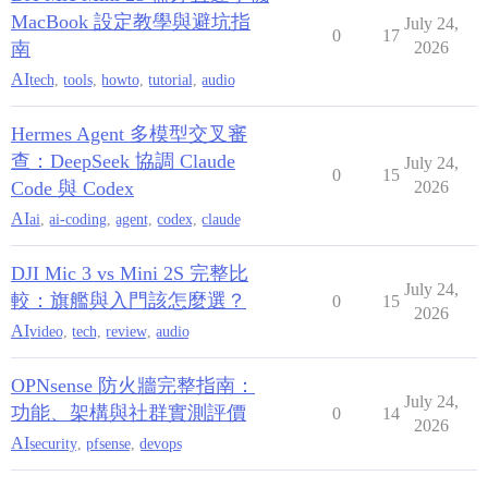
MacBook 設定教學與避坑指
July 24,
0
17
南
2026
AI
tech
,
tools
,
howto
,
tutorial
,
audio
Hermes Agent 多模型交叉審
查：DeepSeek 協調 Claude
July 24,
0
15
Code 與 Codex
2026
AI
ai
,
ai-coding
,
agent
,
codex
,
claude
DJI Mic 3 vs Mini 2S 完整比
July 24,
較：旗艦與入門該怎麼選？
0
15
2026
AI
video
,
tech
,
review
,
audio
OPNsense 防火牆完整指南：
July 24,
功能、架構與社群實測評價
0
14
2026
AI
security
,
pfsense
,
devops