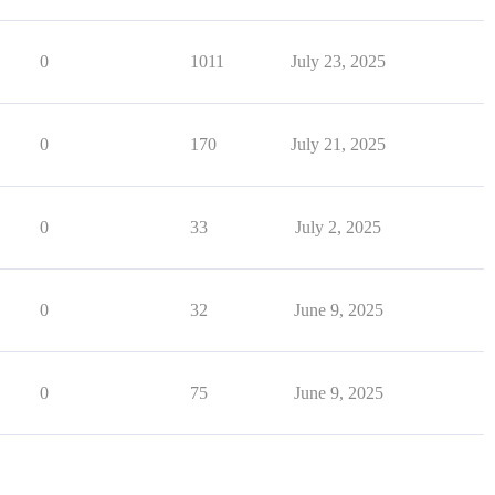
0
1011
July 23, 2025
0
170
July 21, 2025
0
33
July 2, 2025
0
32
June 9, 2025
0
75
June 9, 2025