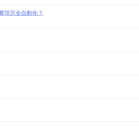
問，實現完全自動化？