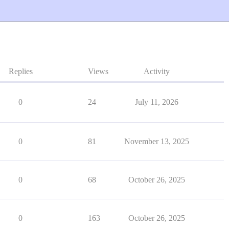
Replies
Views
Activity
0
24
July 11, 2026
0
81
November 13, 2025
0
68
October 26, 2025
0
163
October 26, 2025