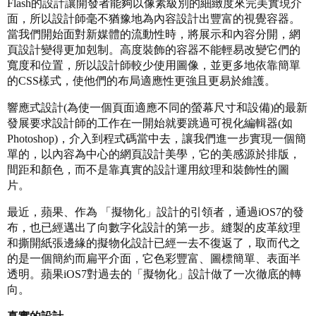
Flash的設計讓開發者能夠以像素級別的細緻度來完美實現介
面，所以設計師毫不猶豫地為內容設計出豐富的視覺容器。
當我們開始面對新媒體的流動性時，將展示和內容分開，網
頁設計變得更加剋制。高度裝飾的容器不能輕易改變它們的
寬度和位置，所以設計師較少使用圖像，並更多地依靠簡單
的CSS樣式，使他們的布局適應性更強且更易於維護。
響應式設計(為使一個頁面適應不同的螢幕尺寸和設備)的最新
發展要求設計師的工作在一開始就要跳過可視化編輯器(如
Photoshop)，介入到程式碼當中去，讓我們進一步實現一個簡
單的，以內容為中心的網頁設計美學，它的美感源於排版，
間距和顏色，而不是靠真實的設計運用紋理和裝飾性的圖
片。
最近，蘋果、作為 「擬物化」設計的引領者，通過iOS7的發
布，也已經邁出了向數字化設計的第一步。縫製的皮革紋理
和撕開紙張邊緣的擬物化設計已經一去不復返了，取而代之
的是一個簡約而扁平介面，它色彩豐富、圖標簡單、表面半
透明。蘋果iOS7對過去的「擬物化」設計做了一次徹底的轉
向。