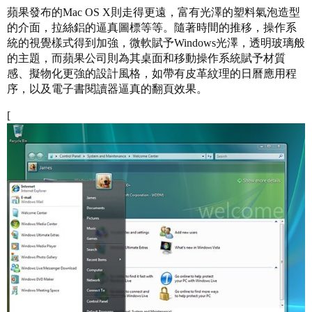
蘋果發布的Mac OS X則走得更遠，富有光澤的塑料氣泡造型
的介面，拉絲鋁的逼真圖標等等。隨著時間的推移，操作系
統的視覺樣式得到加強，微軟賦予Windows光澤，透明玻璃般
的主題，而蘋果公司則為其桌面和移動操作系統賦予材質
感、擬物化更強的設計風格，如帶有皮革紋理的日曆應用程
序，以及電子書閱讀器逼真的翻頁效果。
[