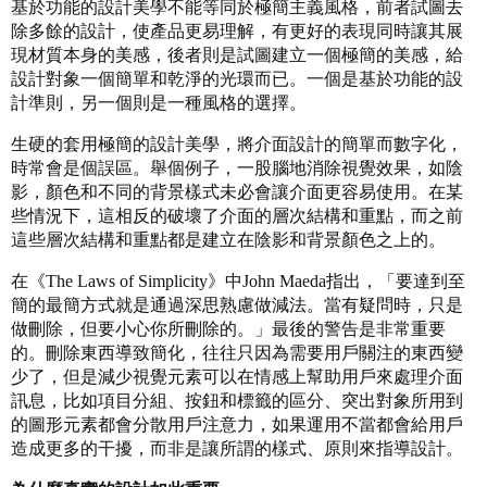
基於功能的設計美學不能等同於極簡主義風格，前者試圖去
除多餘的設計，使產品更易理解，有更好的表現同時讓其展
現材質本身的美感，後者則是試圖建立一個極簡的美感，給
設計對象一個簡單和乾淨的光環而已。一個是基於功能的設
計準則，另一個則是一種風格的選擇。
生硬的套用極簡的設計美學，將介面設計的簡單而數字化，
時常會是個誤區。舉個例子，一股腦地消除視覺效果，如陰
影，顏色和不同的背景樣式未必會讓介面更容易使用。在某
些情況下，這相反的破壞了介面的層次結構和重點，而之前
這些層次結構和重點都是建立在陰影和背景顏色之上的。
在《The Laws of Simplicity》中John Maeda指出，「要達到至
簡的最簡方式就是通過深思熟慮做減法。當有疑問時，只是
做刪除​​，但要小心你所刪除的。」最後的警告是非常重要
的。刪除東西導致簡化，往往只因為需要用戶關注的東西變
少了，但是減少視覺元素可以在情感上幫助用戶來處理介面
訊息，比如項目分組、按鈕和標籤的區分、突出對象所用到
的圖形元素都會分散用戶注意力，如果運用不當都會給用戶
造成更多的干擾，而非是讓所謂的樣式、原則來指導設計。