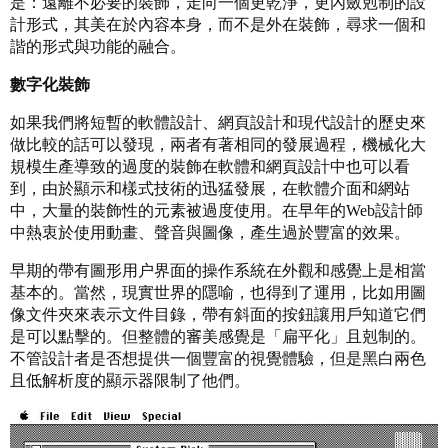
是：遠離不必要的裝飾，走向一個更乾淨，更內斂剋制的設
計形式，其美在於內容本身，而不是外在裝飾，尋求一個和
諧的形式與功能的融合。
數字化裝飾
如果我們將短暫的軟體設計、網頁設計和現代設計的歷史來
做比較的話可以發現，兩者有著相同的發展過程，機械化大
規模生產導致的過度的裝飾在軟體和網頁設計中也可以看
到，由於顯示和樣式技術的迅猛發展，在軟體介面和網站
中，大量的裝飾性的元素被過度使用。在早年的Web設計師
中熱衷於使用動畫、聲音與圖像，產生過於豐富的效果。
早期的帶有圖形用户界面的操作系統在外觀和感覺上是相當
基本的。當然，現實世界的隱喻，也得到了運用，比如用圖
像文件夾來表示文件目錄，帶有斜面的按鈕讓用戶知道它們
是可以點擊的。但整體的審美感覺是「扁平化」且剋制的。
不管設計者是否想提供一個豐富的視覺體驗，但是黑白兩色
且低解析度的顯示器限制了他們。