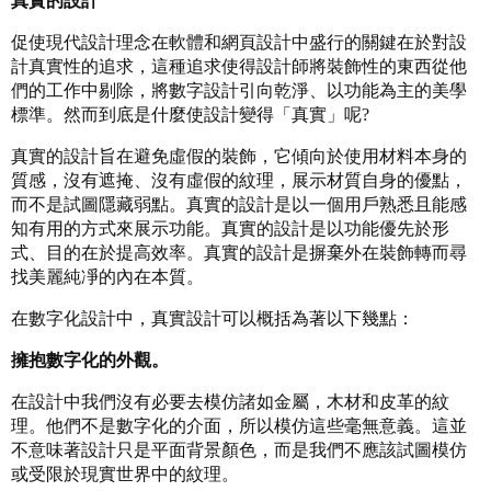
真實的設計
促使現代設計理念在軟體和網頁設計中盛行的關鍵在於對設
計真實性的追求，這種追求使得設計師將裝飾性的東西從他
們的工作中剔除，將數字設計引向乾淨、以功能為主的美學
標準。然而到底是什麼使設計變得「真實」呢?
真實的設計旨在避免虛假的裝飾，它傾向於使用材料本身的
質感，沒有遮掩、沒有虛假的紋理，展示材質自身的優點，
而不是試圖隱藏弱點。真實的設計是以一個用戶熟悉且能感
知有用的方式來展示功能。真實的設計是以功能優先於形
式、目的在於提高效率。真實的設計是摒棄外在裝飾轉而尋
找美麗純凈的內在本質。
在數字化設計中，真實設計可以概括為著以下幾點：
擁抱數字化的外觀。
在設計中我們沒有必要去模仿諸如金屬，木材和皮革的紋
理。他們不是數字化的介面，所以模仿這些毫無意義。這並
不意味著設計只是平面背景顏色，而是我們不應該試圖模仿
或受限於現實世界中的紋理。