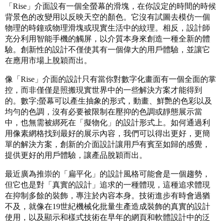
「Rise」介面設有一個全螢幕的滑塊，在你設定的時間的時候
背景色的改變用以反映天空的顏色。它沒有試圖去模仿一個
物理的時鐘或物理滑塊或現實生活中的紋理。相反，設計師
充分利用智能手機的觸屏，以介質本身來創造一種全新的體
驗。創新性的設計不僅使其有一個偉大的用戶體驗，並讓它
在應用市場上脫穎而出。
像「Rise」介面的設計只有當你對數字化畫面有一個全面的掌
控，而非僅僅是照搬現實世界中的一些解決方案才能得到
的。數字;螢幕可以產生抽象的形式，動畫、鮮艷的色彩以及
均勻的色調，沒有必要被限制在壓抑的色調或靜態展示當
中，也無需被綁死在「擬物化」的設計形式上。如何通過利
用像素網格找到最好的展示內容，我們可以得出更好，更簡
單的解決方案，創新的介面設計讓用戶有賓至如歸的感覺，
提供更好的用戶體驗，讓產品脫穎而出。
最近廣為推崇的「扁平化」的設計風格可能會是一個趨勢，
但它也是對「真實的設計」追求的一種體現，這種追求體現
在抑制多餘的裝飾，專注於內容本身。技術進步有時會過猶
不及，就像在19世紀機械化批量生產造成裝飾的真實的設計
使用，以及顯示和樣式技術在早年的網頁和軟體設計中的泛