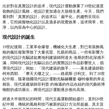
出於對在真實設計的追求，現代設計運動摒棄了19世紀過度
裝飾的設計風格，使設計更加適合大規模生產。今天，我們
看到對「真實的設計」的追求以「扁平化」的趨勢呈現出
來，它拒絕擬物化設計以及過多的視覺效果，追求簡單，乾
淨，以內容為中心的設計。
現代設計的誕生
19世紀後期，工業革命爆發，機械化大生產，對已有裝飾風
格的瘋狂複製導致了大量劣質、扎眼的商品，一些有影響力
的現代設計先驅諸如奧地利建築師阿道夫·洛斯的對此深感不
滿，同時現代設計先驅以自己的實際設計作品影響世人，倡
導現代設計，例如：「現代建築的旗手」——著名建築師勒·
柯布西耶、「摩天大樓之父」——路易斯·沙利文。到了20世
紀中期，隨著德國現代設計運動先驅赫爾曼·穆特修斯的奔走
相告、現代派建築師菲利普·約翰遜的作品在紐約現代藝術博
物館的成功展出，將現代設計運動逐步推向高潮。
經過大半個世紀的時間，現代主義運動開始盛行，直到20世
紀中期，傳統的風格和技巧被新的設計方法所超越。其主旨