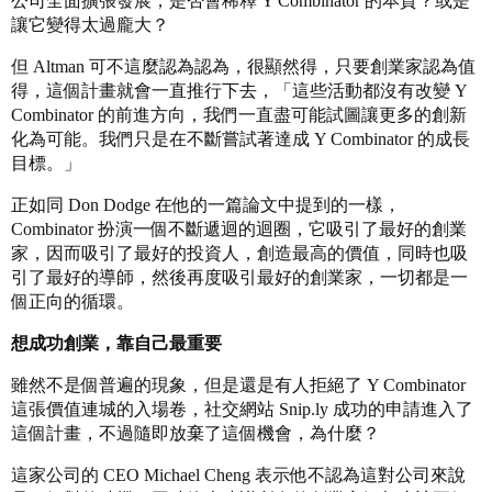
公司全面擴張發展，是否會稀釋 Y Combinator 的本質？或是
讓它變得太過龐大？
但 Altman 可不這麼認為認為，很顯然得，只要創業家認為值
得，這個計畫就會一直推行下去，「這些活動都沒有改變 Y
Combinator 的前進方向，我們一直盡可能試圖讓更多的創新
化為可能。我們只是在不斷嘗試著達成 Y Combinator 的成長
目標。」
正如同 Don Dodge 在他的一篇論文中提到的一樣，
Combinator 扮演一個不斷遞迴的迴圈，它吸引了最好的創業
家，因而吸引了最好的投資人，創造最高的價值，同時也吸
引了最好的導師，然後再度吸引最好的創業家，一切都是一
個正向的循環。
想成功創業，靠自己最重要
雖然不是個普遍的現象，但是還是有人拒絕了 Y Combinator
這張價值連城的入場卷，社交網站 Snip.ly 成功的申請進入了
這個計畫，不過隨即放棄了這個機會，為什麼？
這家公司的 CEO Michael Cheng 表示他不認為這對公司來說