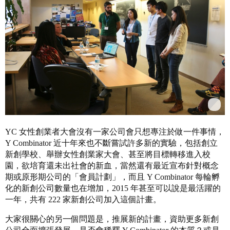
YC 女性創業者大會沒有一家公司會只想專注於做一件事情，
Y Combinator 近十年來也不斷嘗試許多新的實驗，包括創立
新創學校、舉辦女性創業家大會、甚至將目標轉移進入校
園，欲培育還未出社會的新血，當然還有最近宣布針對概念
期或原形期公司的「會員計劃」，而且 Y Combinator 每輪孵
化的新創公司數量也在增加，2015 年甚至可以說是最活躍的
一年，共有 222 家新創公司加入這個計畫。
大家很關心的另一個問題是，推展新的計畫，資助更多新創