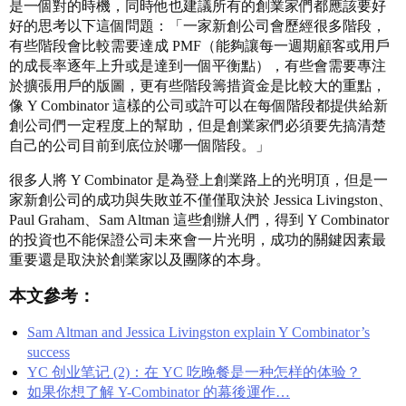
是一個對的時機，同時他也建議所有的創業家們都應該要好
好的思考以下這個問題：「一家新創公司會歷經很多階段，
有些階段會比較需要達成 PMF（能夠讓每一週期顧客或用戶
的成長率逐年上升或是達到一個平衡點），有些會需要專注
於擴張用戶的版圖，更有些階段籌措資金是比較大的重點，
像 Y Combinator 這樣的公司或許可以在每個階段都提供給新
創公司們一定程度上的幫助，但是創業家們必須要先搞清楚
自己的公司目前到底位於哪一個階段。」
很多人將 Y Combinator 是為登上創業路上的光明頂，但是一
家新創公司的成功與失敗並不僅僅取決於 Jessica Livingston、
Paul Graham、Sam Altman 這些創辦人們，得到 Y Combinator
的投資也不能保證公司未來會一片光明，成功的關鍵因素最
重要還是取決於創業家以及團隊的本身。
本文參考：
Sam Altman and Jessica Livingston explain Y Combinator’s
success
YC 创业笔记 (2)：在 YC 吃晚餐是一种怎样的体验？
如果你想了解 Y-Combinator 的幕後運作…