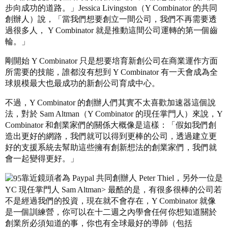
步向成功的道路。」Jessica Livingston（Y Combinator 的共同
創辦人）說，「當我們想要創立一間公司，我們不再需要透
過很多人， Y Combinator 就是推動這間公司運轉的第一個齒
輪。」
剛開始 Y Combinator 只是想要培育新創公司在商業運作方面
所需要的技能，誰都沒有想到 Y Combinator 有一天會成為全
球規模最大也最成功的新創公司育成中心。
不過，Y Combinator 的創辦人們其實不太喜歡加速器這個說
法，對於 Sam Altman（Y Combinator 的現任掌門人）來說，Y
Combinator 和創業家們的關係大概像是這樣：「假如我們創
造出更好的網路，我們就可以得到更棒的公司，透過建立更
好的支援系統去幫助這些擁有創新想法的創業家們，我們就
會一起變得更好。」
靠近鏡頭者為 Paypal 共同創辦人 Peter Thiel，另外一位是
YC 現任掌門人 Sam Altman> 最酷的是，有很多很棒的公司若
不是經過我們的投資，現在就不會存在，Y Combinator 就像
是一個訓練營，你可以在十二週之內學會任何你想知道關於
創業所必須知道的事，你也有全球最好的導師（包括