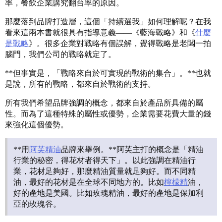
率，餐飲企業講究翻台率的原因。
那麼落到品牌打造層，這個「持續選我」如何理解呢？在我
看來這兩本書就很具有指導意義——《藍海戰略》和《
什麼
是戰略
》。很多企業對戰略有個誤解，覺得戰略是老闆一拍
腦門，我們公司的戰略就定了。
**但事實是，「戰略來自於可實現的戰術的集合」。**也就
是說，所有的戰略，都來自於戰術的支持。
所有我們希望品牌強調的概念，都來自於產品所具備的屬
性。而為了這種特殊的屬性或優勢，企業需要花費大量的錢
來強化這個優勢。
**用
阿芙精油
品牌來舉例。**阿芙主打的概念是「精油
行業的秘密，得花材者得天下」。以此強調在精油行
業，花材足夠好，那麼精油質量就足夠好。而不同精
油，最好的花材是在全球不同地方的。比如
檸檬精
油，
好的產地是美國。比如玫瑰精油，最好的產地是保加利
亞的玫瑰谷。