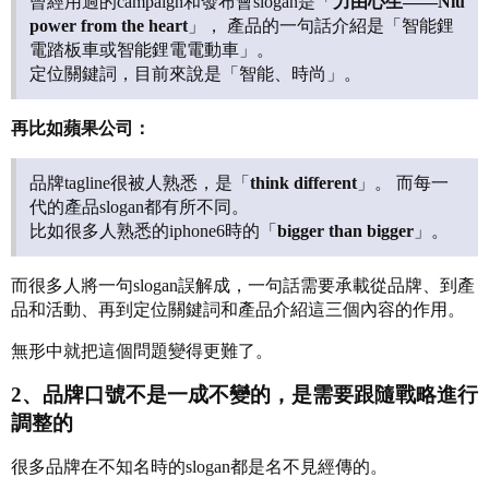
曾經用過的campaign和發布會slogan是「
力由心生——Niu
power from the heart
」， 產品的一句話介紹是「智能鋰
電踏板車或智能鋰電電動車」。
定位關鍵詞，目前來說是「智能、時尚」。
再比如蘋果公司：
品牌tagline很被人熟悉，是「
think different
」。 而每一
代的產品slogan都有所不同。
比如很多人熟悉的iphone6時的「
bigger than bigger
」。
而很多人將一句slogan誤解成，一句話需要承載從品牌、到產
品和活動、再到定位關鍵詞和產品介紹這三個內容的作用。
無形中就把這個問題變得更難了。
2、品牌口號不是一成不變的，是需要跟隨戰略進行
調整的
很多品牌在不知名時的slogan都是名不見經傳的。