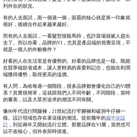
列外在的狀況。
有的人去面試，面一個過一個，面霸的核心就是第一印象就
很好，後續合作起來越來越好。
而有的人去面試，一看髮型很殺馬特，也許當場就被人趕出
去了。所以你看，品牌的VI，尤其是產品端的視覺呈現，不
就是一個人的外貌條件？
好看的人在生活里是有優勢的。好看的品牌也是一樣。既能
在競爭端節省成本，讓人更輕易的喜愛和記住，也能在利潤
端獲得優勢，取得更高的溢價。
有人問，為啥每過一個階段，很多品牌都會優化自己的VI體
系？其實很簡單，這就跟我們人不同年齡，不同階段，當時
的審美，以及大眾所追求的潮流不同有關。
像90年代流行闊腿褲，21世紀流行窄腳褲和破洞牛仔褲一
樣。設計領域也存在著這樣的潮流。從前幾年的
扁平化設
計
，到近兩年又開始流行立體。那麼品牌在VI層，當然也可
以不改核心，但外表與時俱進。