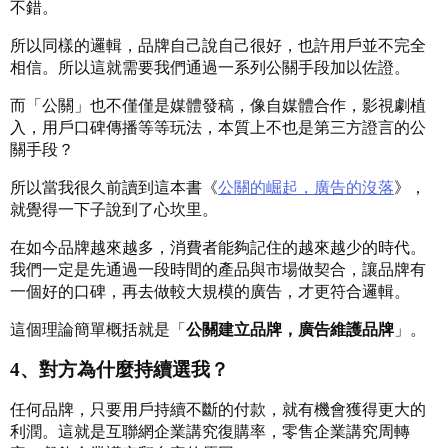
不錯。
所以同樣的邏輯，品牌自己說自己很好，也許用戶並不完全
相信。所以這就需要我們通過一系列公關手段加以佐證。
而「公關」也不僅僅是媒體發稿，像自媒體合作，影視劇植
入，用戶口碑傳播等等玩法，本質上不也是第三方證言的公
關手段？
所以當我很久前讀到這本書《
公關的崛起，廣告的沒落
》，
就覺得一下子說到了心坎里。
在如今品牌越來越多，消費者能夠記住的越來越少的時代。
我們一定是先通過一段時間的產品與市場做契合，讓品牌有
一個好的口碑，再去做較大規模的廣告，才更符合邏輯。
這個理論簡單概括就是「
公關建立品牌，廣告維護品牌
」。
4、對方為什麼持續選我？
任何品牌，只要用戶持續不斷的付款，就有機會獲得更大的
利潤。這就是互聯網企業講究復購率，零售企業講究周轉