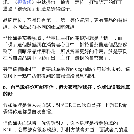
訊。《
視覺錘
》中就提出，通過「定位」打造語言的釘子，
通過「視覺錘」創造是覺得鎚子。
品牌定位，不是只有第一、第二等位置詞，更有產品的關鍵
詞。不同產品有不同的產品關鍵詞，
**比如番茄醬領域，**亨氏主打的關鍵詞就是「稠」，而
「稠」這個關鍵詞在消費者心目中，對於番茄醬這個品類起
到了一個暗示品牌用料足，所以質量更好的作用。於是亨氏
在番茄醬品牌中脫穎而出，主打「最稠的番茄醬」。
甚至這個關鍵詞一定要成為品牌的slogan嗎？可能也未必。這
就與下一點中我們提到的書籍理論息息相關。
b、自己說好你可能不信，但大家都說我好，你就知道我是真
的好
假如品牌是個人去面試，對著HR自己吹自己好，也許HR會
覺得你這都是自吹自擂。
但假如去面試時，你告訴對方，你本身就是行銷領域的
KOL，公眾號有很多粉絲。那對方就會知道，面試者真的還