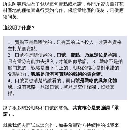
所以阿芙精油為了兌現這句賣點或承諾，專門斥資與最好花
材產地的種植園進行契約合作。保證當地產的花材，只供應
給阿芙。
這說明了什麼？
1、賣點不是靠嘴說的，只有真的成本投入，才更有資格
主打某個賣點。
2、口號不是隨便起的，
口號、賣點、乃至定位是承諾
，
只有當你有能力去投入，才能叫做承諾。 3、戰略不是拍
腦門想的，戰略是自下而上的，戰略的核心是對承諾的
兌現能力，
戰略是所有可實現的戰術的集合體。
4、口號要想清楚給誰看的，而
口號是戰略的具象化體
現
，沒有戰略，只談口號，就只是空中樓閣，沒啥支
撐。
說了很多關於戰略和口號的關係。
其實核心是要強調「承
諾」。
就像我們去面試或談合作，如果希望對方持續性的找我來