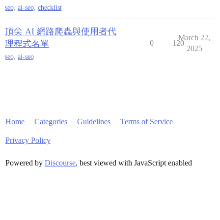
seo
,
ai-seo
,
checklist
頂尖 AI 網路爬蟲與使用者代
March 22,
理程式名單
0
120
2025
seo
,
ai-seo
Home
Categories
Guidelines
Terms of Service
Privacy Policy
Powered by
Discourse
, best viewed with JavaScript enabled