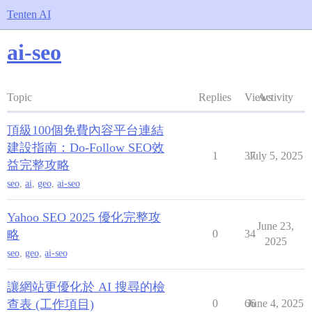
Tenten AI
ai-seo
Topic
Replies
Views
Activity
頂級100個免費內容平台連結
建設指南：Do-Follow SEO效
1
37
July 5, 2025
益完整攻略
seo
,
ai
,
geo
,
ai-seo
Yahoo SEO 2025 優化完整攻
June 23,
略
0
34
2025
seo
,
geo
,
ai-seo
讓網站更優化於 AI 搜尋的檢
查表 (工作項目)
0
66
June 4, 2025