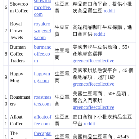
showroo
Showroo
生豆直
精品進口商平台，提供小批
6
mcoffee.
m Coffee
貿
次高品質生豆
reddit
com
Royal
royalcro
生豆直
高端精品咖啡生豆採購，進
7
Crown
wnjewel
貿
口商直供
reddit
Jewels
s.com
Burman
burmanc
美國老牌生豆供應商，55+
生豆電
8
Coffee
offee.co
產地豐富選擇
商
Traders
m
greencoffeecollective
美國家烘族熱愛平台，46 個
Happy
happym
生豆電
9
產地品項，起訂1磅
Mug
ug.com
商
greencoffeecollective
美國生豆電商，50+ 品項，
1
Roastmast
roastmas
生豆電
適合入門家烘
0
ers
ters.com
商
greencoffeecollective
1
Afloat
afloatcof
生豆直
進口商旗下小批次精品生豆
1
Coffee
fee.com
貿
平台
reddit
The
thecaptai
1
生豆電
美國精品生豆電商，43-45