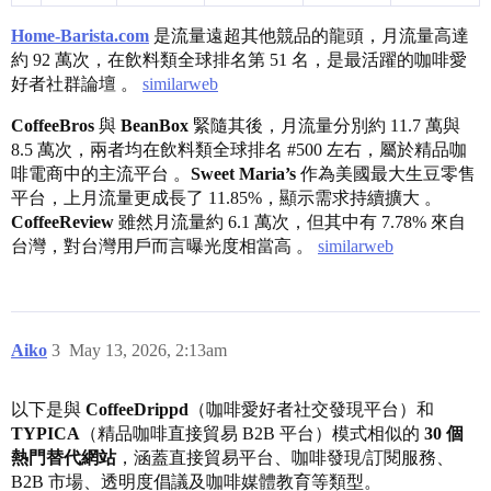
Home-Barista.com
是流量遠超其他競品的龍頭，月流量高達
約 92 萬次，在飲料類全球排名第 51 名，是最活躍的咖啡愛
好者社群論壇 。
similarweb
CoffeeBros
與
BeanBox
緊隨其後，月流量分別約 11.7 萬與
8.5 萬次，兩者均在飲料類全球排名
#500
左右，屬於精品咖
啡電商中的主流平台 。
Sweet Maria’s
作為美國最大生豆零售
平台，上月流量更成長了 11.85%，顯示需求持續擴大 。
CoffeeReview
雖然月流量約 6.1 萬次，但其中有 7.78% 來自
台灣，對台灣用戶而言曝光度相當高 。
similarweb
Aiko
3
May 13, 2026, 2:13am
以下是與
CoffeeDrippd
（咖啡愛好者社交發現平台）和
TYPICA
（精品咖啡直接貿易 B2B 平台）模式相似的
30 個
熱門替代網站
，涵蓋直接貿易平台、咖啡發現/訂閱服務、
B2B 市場、透明度倡議及咖啡媒體教育等類型。