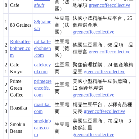
商（法
8
Cafe
afe.fr
地品項
greencoffeecollective
國）
生豆電
法國小眾精品生豆平台，25
1
88graine
88 Graines
商（法
個精選產地
9
s.fr
國）
greencoffeecollective
Rohkaffee
rohkaffe
生豆電
2
德國生豆電商，68 品項，品
bohnen.co
ebohnen
商（德
0
種豐富
greencoffeecollective
m
.com
國）
2
Cafe
cafekrey
生豆電
聚焦倫理採購，24 個產地精
1
Kreyol
ol.com
商
品豆
greencoffeecollective
Prime
primegre
美國小型精品生豆供應商，
2
生豆電
Green
encoffe.
12 個產地精選
2
商
Coffee
com
greencoffeecollective
2
roastika.
生豆電
精品生豆平台，以稀有品種
Roastika
3
com
商
見長
greencoffeecollective
smokinb
美國生豆電商，70 品項，3
2
Smokin
生豆電
eans.co
磅起訂量
4
Beans
商
m
greencoffeecollective