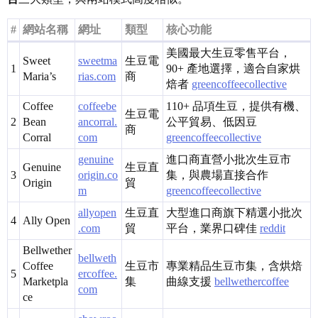
#
網站名稱
網址
類型
核心功能
美國最大生豆零售平台，
Sweet
sweetma
生豆電
1
90+ 產地選擇，適合自家烘
Maria’s
rias.com
商
焙者
greencoffeecollective
Coffee
coffeebe
110+ 品項生豆，提供有機、
生豆電
2
Bean
ancorral.
公平貿易、低因豆
商
Corral
com
greencoffeecollective
genuine
進口商直營小批次生豆市
Genuine
生豆直
3
origin.co
集，與農場直接合作
Origin
貿
m
greencoffeecollective
allyopen
生豆直
大型進口商旗下精選小批次
4
Ally Open
.com
貿
平台，業界口碑佳
reddit
Bellwether
bellweth
Coffee
生豆市
專業精品生豆市集，含烘焙
5
ercoffee.
Marketpla
集
曲線支援
bellwethercoffee
com
ce