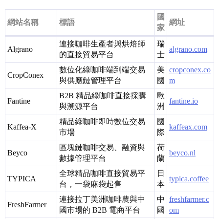
國
網站名稱
標語
網址
家
連接咖啡生產者與烘焙師
瑞
Algrano
algrano.com
的直接貿易平台
士
數位化綠咖啡端到端交易
美
cropconex.co
CropConex
與供應鏈管理平台
國
m
B2B 精品綠咖啡直接採購
歐
Fantine
fantine.io
與溯源平台
洲
精品綠咖啡即時數位交易
國
Kaffea-X
kaffeax.com
市場
際
區塊鏈咖啡交易、融資與
荷
Beyco
beyco.nl
數據管理平台
蘭
全球精品咖啡直接貿易平
日
TYPICA
typica.coffee
台，一袋麻袋起售
本
連接拉丁美洲咖啡農與中
中
freshfarmer.c
FreshFarmer
國市場的 B2B 電商平台
國
om