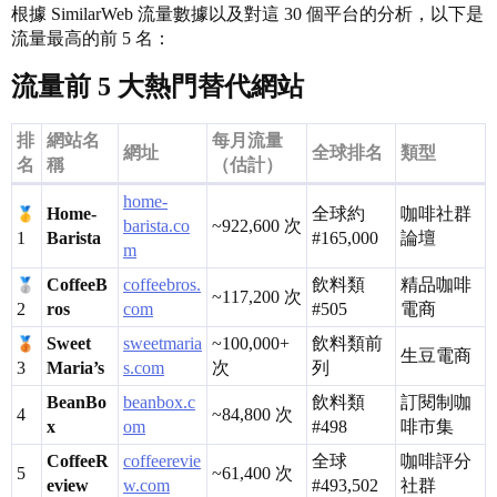
根據 SimilarWeb 流量數據以及對這 30 個平台的分析，以下是
流量最高的前 5 名：
流量前 5 大熱門替代網站
排
網站名
每月流量
網址
全球排名
類型
名
稱
（估計）
home-
Home-
全球約
咖啡社群
barista.co
~922,600 次
1
Barista
#165
,000
論壇
m
CoffeeB
coffeebros.
飲料類
精品咖啡
~117,200 次
2
ros
com
#505
電商
Sweet
sweetmaria
~100,000+
飲料類前
生豆電商
3
Maria’s
s.com
次
列
BeanBo
beanbox.c
飲料類
訂閱制咖
4
~84,800 次
x
om
#498
啡市集
CoffeeR
coffeerevie
全球
咖啡評分
5
~61,400 次
eview
w.com
#493
,502
社群