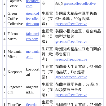
Captain’s
nscoffee.
2
商
品項
greencoffeecollective
Coffee
com
Green
greencof
生豆電
英國最大精品生豆零售商，
1
Coffee
feecollec
商（英
63+ 產地，500g 起購
3
Collective
tive.com
國）
greencoffeecollective
生豆電
英國小批次生豆，適合精品
1
Falcon
falconmi
商（英
微型烘焙師
4
Micro
cro.com
國）
greencoffeecollective
生豆直
歐洲知名精品生豆進口商的
1
Mercanta
mercanta
貿（歐
零售窗口
5
Micro
.com
洲）
greencoffeecollective
生豆電
荷蘭最大生豆電商，62 個產
1
koepoort
Koepoort
商（荷
地品項，1kg 起購
6
.nl
蘭）
greencoffeecollective
生豆電
荷蘭生豆零售商，68 品項，
1
Ongebran
ongebra
商（荷
品項數歐洲最多
7
d.nl
nd.nl
蘭）
greencoffeecollective
生豆電
1
Fleur De
fleurdec
法國精品生豆電商，27 個產