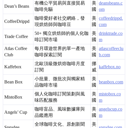
有機公平貿易與直接貿易
美
deansbeans.c
Dean’s Beans
咖啡先驅
國
om
咖啡愛好者社交網絡，發
美
coffeedrippd.
CoffeeDrippd
現烘焙師與咖啡豆
國
com
50+ 獨立烘焙師的個人化咖
美
drinktrade.co
Trade Coffee
啡訂閱市場
國
m
Atlas Coffee
每月環遊世界的單一產地
美
atlascoffeeclu
Club
咖啡探索訂閱
國
b.com
北歐頂級微烘焙咖啡月度
挪
Kaffebox
kaffebox.no
訂閱
威
小批量、微批次與獨家精
美
Bean Box
beanbox.com
品咖啡市場
國
個人化咖啡訂閱策劃與風
美
mistobox.co
MistoBox
味匹配服務
國
m
咖啡盲品、風味數據庫與
美
angelscup.co
Angels’ Cup
品鑑應用
國
m
全球咖啡文化、原創新聞
美
Sprudge
sprudge.com