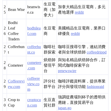
生豆電
2
beanwis
加拿大精品生豆電商，多元
Bean Wise
商（加
5
e.ca
產地選擇
reddit
拿大）
Bodhi
2
Leaf
bodhilea
生豆電
美國精品生豆電商，業界口
6
Coffee
f.com
商
碑優良
reddit
Traders
2
Coffeehun
coffeehu
咖啡社
咖啡豆搜尋引擎，連結消費
7
t
nt.co
群探索
者與全球烘焙師
coffeedrippd
烘焙師
與知名精品烘焙師合作，訂
2
cometeer
Cometeer
發現平
閱式咖啡探索平台
8
.com
台
prnewswire
coffeere
2
Coffeerevi
評分社
咖啡評鑑資料庫，提供專業
view.co
9
ew.com
群平台
評分與發現功能
fashionraid
m
強調從農場到杯子的透明供
3
Crop to
croptocu
生豆直
應鏈，直接貿易平台
0
Cup
p.com
貿社群
japan.go