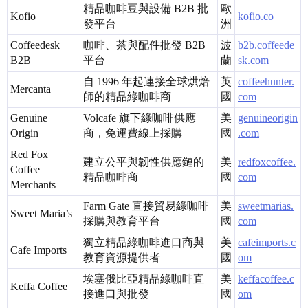
精品咖啡豆與設備 B2B 批
歐
Kofio
kofio.co
發平台
洲
Coffeedesk
咖啡、茶與配件批發 B2B
波
b2b.coffeede
B2B
平台
蘭
sk.com
自 1996 年起連接全球烘焙
英
coffeehunter.
Mercanta
師的精品綠咖啡商
國
com
Genuine
Volcafe 旗下綠咖啡供應
美
genuineorigin
Origin
商，免運費線上採購
國
.com
Red Fox
建立公平與韌性供應鏈的
美
redfoxcoffee.
Coffee
精品咖啡商
國
com
Merchants
Farm Gate 直接貿易綠咖啡
美
sweetmarias.
Sweet Maria’s
採購與教育平台
國
com
獨立精品綠咖啡進口商與
美
cafeimports.c
Cafe Imports
教育資源提供者
國
om
埃塞俄比亞精品綠咖啡直
美
keffacoffee.c
Keffa Coffee
接進口與批發
國
om