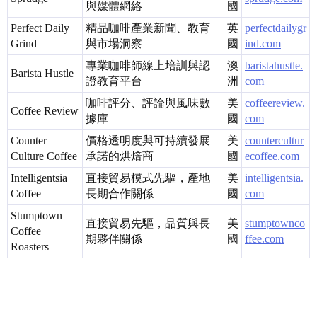
與媒體網絡
國
Perfect Daily
精品咖啡產業新聞、教育
英
perfectdailygr
Grind
與市場洞察
國
ind.com
專業咖啡師線上培訓與認
澳
baristahustle.
Barista Hustle
證教育平台
洲
com
咖啡評分、評論與風味數
美
coffeereview.
Coffee Review
據庫
國
com
Counter
價格透明度與可持續發展
美
countercultur
Culture Coffee
承諾的烘焙商
國
ecoffee.com
Intelligentsia
直接貿易模式先驅，產地
美
intelligentsia.
Coffee
長期合作關係
國
com
Stumptown
直接貿易先驅，品質與長
美
stumptownco
Coffee
期夥伴關係
國
ffee.com
Roasters