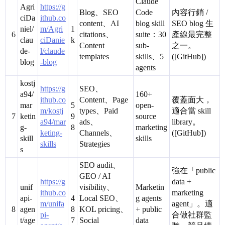
Claude
Agri
https://g
Blog、SEO
Code
內容行銷 /
ciDa
ithub.co
content、AI
blog skill
SEO blog 生
niel/
m/Agri
1
6
citations、
suite：30
產線最完整
clau
ciDanie
k
Content
sub-
之一。
de-
l/claude
templates
skills、5
([GitHub])
blog
-blog
agents
kostj
https://g
SEO、
a94/
160+
ithub.co
Content、Page
覆蓋面大，
mar
5
open-
m/kostj
types、Paid
適合當 skill
7
ketin
9
source
a94/mar
ads、
library。
g-
8
marketing
keting-
Channels、
([GitHub])
skill
skills
skills
Strategies
s
SEO audit、
強在「public
GEO / AI
https://g
data +
unif
visibility、
Marketin
ithub.co
marketing
api-
4
Local SEO、
g agents
m/unifa
agent」。適
8
agen
8
KOL pricing、
+ public
pi-
合做社群監
t/age
7
Social
data