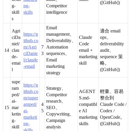
([GitHub])
g-
ng-
Competitor
skill
skills
intelligence
s
Email
Agri
適合 email
https://g
management、
ciDa
Claude
ops、
ithub.co
Deliverability、
niel/
Code
deliverability
m/Agri
7
Automation
14
clau
email +
audit、
ciDanie
3
sequences、
de-
marketing
sequence 策
l/claude
Email
emai
skill
略。
-email
marketing
l
([GitHub])
strategy
supe
https://g
ram
Strategy、
ithub.co
AGENT
輕量、容易
ped/
Competitor
m/super
S.md-
整合到
ai-
research、
amped/
4
compatibl
Claude Code /
15
mar
SEO、
ai-
5
e AI
Codex /
ketin
Copywriting、
marketi
marketing
OpenCode。
g-
Campaign
ng-
skills
([GitHub])
skill
analysis
skills