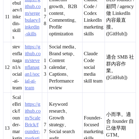
ebul
ithub.co
growth、B2B
Code /
顧問 / agency
aev/l
1
m/serge
content、
Codex
做 LinkedIn
11
inke
7
bulaev/l
Commenting、
LinkedIn
內容最直
din-
8
inkedin
Profile
marketing
接。
skill
-skills
optimization
skills
([GitHub])
s
stev
https://g
Social media、
enfla
ithub.co
Brand setup、
Claude
適合 SMB 社
naga
m/steve
1
Content
Code
群內容作
12
n1/s
nflanag
3
calendar、
social
業。
ocial
an1/soc
3
Captions、
media
([GitHub])
-ai-
ial-ai-
Performance
skill team
team
team
review
Scal
eBri
https://g
Keyword
ck/f
ithub.co
research、
小而準。適
oun
m/Scale
Growth
Founder-
合 founder 自
der-
Brick/f
7
strategy、
focused
13
己做早期
mar
ounder-
7
Social search
marketing
GTM。
ketin
marketi
audit、
skills