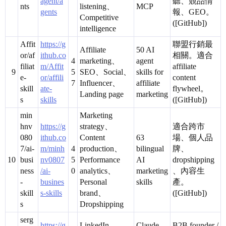
agent/a
聽、競品情
nts
listening、
MCP
gents
報、GEO。
Competitive
([GitHub])
intelligence
Affit
https://g
聯盟行銷最
Affiliate
50 AI
or/af
ithub.co
相關。適合
4
marketing、
agent
filiat
m/Affit
affiliate
9
5
SEO、Social、
skills for
e-
or/affili
content
7
Influencer、
affiliate
skill
ate-
flywheel。
Landing page
marketing
s
skills
([GitHub])
min
Marketing
hnv
https://g
strategy、
適合跨市
080
ithub.co
Content
63
場、個人品
7/ai-
m/minh
4
production、
bilingual
牌、
10
busi
nv0807
5
Performance
AI
dropshipping
ness
/ai-
0
analytics、
marketing
、內容生
-
busines
Personal
skills
產。
skill
s-skills
brand、
([GitHub])
s
Dropshipping
serg
https://g
LinkedIn
Claude
B2B founder /