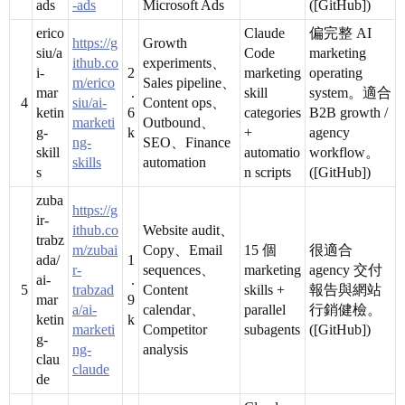
ads
-ads
Microsoft Ads
([GitHub])
erico
Claude
偏完整 AI
https://g
Growth
siu/a
Code
marketing
ithub.co
experiments、
i-
2
marketing
operating
m/erico
Sales pipeline、
mar
.
skill
system。適合
4
siu/ai-
Content ops、
ketin
6
categories
B2B growth /
marketi
Outbound、
g-
k
+
agency
ng-
SEO、Finance
skill
automatio
workflow。
skills
automation
s
n scripts
([GitHub])
zuba
https://g
ir-
ithub.co
Website audit、
trabz
m/zubai
Copy、Email
15 個
很適合
ada/
1
r-
sequences、
marketing
agency 交付
ai-
.
5
trabzad
Content
skills +
報告與網站
mar
9
a/ai-
calendar、
parallel
行銷健檢。
ketin
k
marketi
Competitor
subagents
([GitHub])
g-
ng-
analysis
clau
claude
de