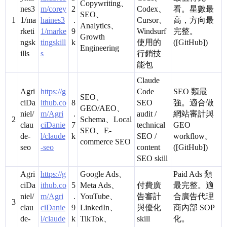
Copywriting、
nes3
m/corey
2
Codex、
看。星數最
SEO、
1
1/ma
haines3
.
Cursor、
高，方向最
Analytics、
rketi
1/marke
9
Windsurf
完整。
Growth
ngsk
tingskill
k
使用的
([GitHub])
Engineering
ills
s
行銷技
能包
Claude
Agri
https://g
Code
SEO 類最
SEO、
ciDa
ithub.co
8
SEO
強。適合做
GEO/AEO、
niel/
m/Agri
.
audit /
網站審計與
2
Schema、Local
clau
ciDanie
7
technical
GEO
SEO、E-
de-
l/claude
k
SEO /
workflow。
commerce SEO
seo
-seo
content
([GitHub])
SEO skill
Agri
https://g
Google Ads、
Paid Ads 類
ciDa
ithub.co
5
Meta Ads、
付費廣
最完整。適
niel/
m/Agri
.
YouTube、
告審計
合廣告代理
3
clau
ciDanie
9
LinkedIn、
與優化
商內部 SOP
de-
l/claude
k
TikTok、
skill
化。