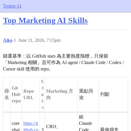
Tenten AI
Top Marketing AI Skills
Aiko
1
June 11, 2026, 7:15pm
篩選基準：以 GitHub stars 為主要熱度指標，只保留
「Marketing 相關」且可作為 AI agent / Claude Code / Codex /
Cursor skill 使用的 repo。
S
Git
t
排
Repo
Marketing 方
重點用
Hub
a
判斷
名
URL
向
途
repo
r
s
給
core
https://g
Claude
CRO、
yhai
ithub.co
3
Code、
最值得先