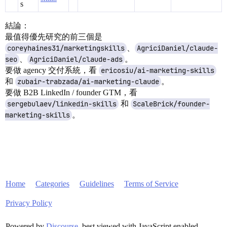
s
結論：
最值得優先研究的前三個是
coreyhaines31/marketingskills
、
AgriciDaniel/claude-
seo
、
AgriciDaniel/claude-ads
。
要做 agency 交付系統，看
ericosiu/ai-marketing-skills
和
zubair-trabzada/ai-marketing-claude
。
要做 B2B LinkedIn / founder GTM，看
sergebulaev/linkedin-skills
和
ScaleBrick/founder-
marketing-skills
。
Home
Categories
Guidelines
Terms of Service
Privacy Policy
Powered by
Discourse
, best viewed with JavaScript enabled