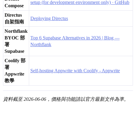
setup (for development environment only) · GitHub
Compose
Directus
Deploying Directus
自架指南
Northflank
BYOC 部
Top 6 Supabase Alternatives in 2026 | Blog —
署
Northflank
Supabase
Coolify 部
署
Self-hosting Appwrite with Coolify - Appwrite
Appwrite
教學
資料截至 2026-06-06，價格與功能請以官方最新文件為準。