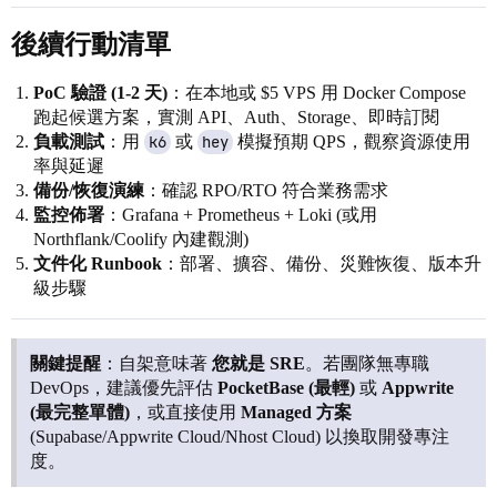
後續行動清單
PoC 驗證 (1-2 天)
：在本地或 $5 VPS 用 Docker Compose
跑起候選方案，實測 API、Auth、Storage、即時訂閱
負載測試
：用
k6
或
hey
模擬預期 QPS，觀察資源使用
率與延遲
備份/恢復演練
：確認 RPO/RTO 符合業務需求
監控佈署
：Grafana + Prometheus + Loki (或用
Northflank/Coolify 內建觀測)
文件化 Runbook
：部署、擴容、備份、災難恢復、版本升
級步驟
關鍵提醒
：自架意味著
您就是 SRE
。若團隊無專職
DevOps，建議優先評估
PocketBase (最輕)
或
Appwrite
(最完整單體)
，或直接使用
Managed 方案
(Supabase/Appwrite Cloud/Nhost Cloud) 以換取開發專注
度。