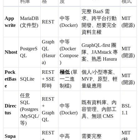
料庫
格
度
模式
完整 BaaS 需
App
MariaDB
中等
求、跨平台行動
MIT
REST
write
(文件型)
(Docker)
開發、想要完全
(開源)
資料主權
Graph
中等
GraphQL-first 團
PostgreS
QL
(Docker
MIT
Nhost
隊、JAMstack 專
QL
(Hasur
Compose
(開源)
案、熟悉 Hasura
a)
)
Pock
REST
極低
(單
個人/小型專案、
MIT
etBas
SQLite
+ SSE
一二進
MVP、原型、輕
(開源)
e
即時
制檔)
量級應用
任意
REST
SQL
既有資料庫、內
Direc
+
中等
BSL
(Postgres
容管理、內部工
tus
Graph
(Docker)
1.1
/MySQL/
具、無頭 CMS
QL
等)
REST
MIT
Supa
中高
需要完整
+
(核