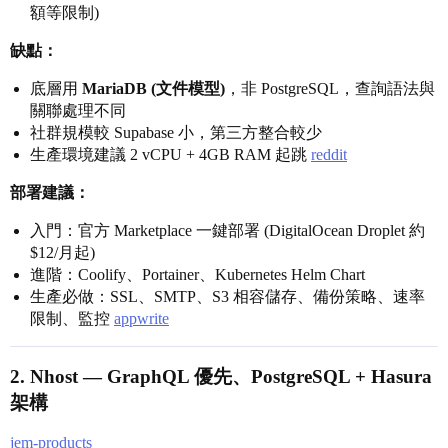
額等限制)
缺點：
底層用
MariaDB (文件模型)
，非 PostgreSQL，查詢語法與
關聯處理不同
社群規模較 Supabase 小，第三方整合較少
生產環境建議 2 vCPU + 4GB RAM 起跳
reddit
部署建議：
入門：官方 Marketplace 一鍵部署 (DigitalOcean Droplet 約
$12/月起)
進階：Coolify、Portainer、Kubernetes Helm Chart
生產必做：SSL、SMTP、S3 相容儲存、備份策略、速率
限制、監控
appwrite
2.
Nhost
— GraphQL 優先、PostgreSQL + Hasura
架構
jem-products