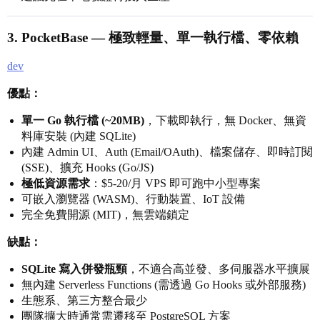
3.
PocketBase
— 極致輕量、單一執行檔、零依賴
dev
優點：
單一 Go 執行檔 (~20MB)
，下載即執行，無 Docker、無資
料庫安裝 (內建 SQLite)
內建 Admin UI、Auth (Email/OAuth)、檔案儲存、即時訂閱
(SSE)、擴充 Hooks (Go/JS)
極低資源需求
：$5-20/月 VPS 即可跑中小型專案
可嵌入瀏覽器 (WASM)、行動裝置、IoT 設備
完全免費開源 (MIT)，無雲端鎖定
缺點：
SQLite 寫入併發瓶頸
，不適合高並發、多伺服器水平擴展
無內建 Serverless Functions (需透過 Go Hooks 或外部服務)
生態系、第三方整合最少
團隊擴大時通常需遷移至 PostgreSQL 方案