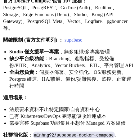
官方 Docker Compose 包含 10+ 服務：
PostgreSQL、PostgREST、GoTrue (Auth)、Realtime、
Storage、Edge Functions (Deno)、Studio、Kong (API
Gateway)、PostgreSQL Meta、Vector、Logflare、pgbouncer
等。
關鍵限制 (官方文件明列) ：
supabase
Studio 僅支援單一專案
，無多組織/多專案管理
缺少平台級功能
：Branching、進階指標、受控備
份/PITR、Analytics、Vector Buckets、ETL、平台管理 API
全由您負責
：伺服器佈署、安全強化、OS/服務更新、
Postgres 維運、HA/擴展、備份/災難恢復、監控、正常運
行時間
適用場景：
法規要求資料不出特定國家/自有資料中心
已有 Kubernetes/DevOps 團隊能吸收維運成本
需要完整 Supabase 功能集且不想付 Managed 方案溢價
社群簡化版
：
minhng92/supabase-docker-compose
、