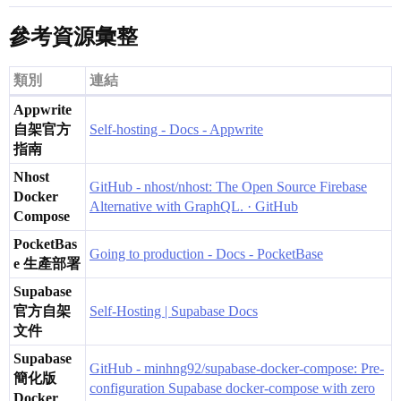
參考資源彙整
類別
連結
Appwrite
自架官方
Self-hosting - Docs - Appwrite
指南
Nhost
GitHub - nhost/nhost: The Open Source Firebase
Docker
Alternative with GraphQL. · GitHub
Compose
PocketBas
Going to production - Docs - PocketBase
e 生產部署
Supabase
官方自架
Self-Hosting | Supabase Docs
文件
Supabase
GitHub - minhng92/supabase-docker-compose: Pre-
簡化版
configuration Supabase docker-compose with zero
Docker