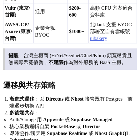
Vultr (東京/
$200-
高頻 CPU 方案適合
通用
首爾)
600
資料庫
AWS/GCP/
北flank 支援 BYOC
企業合規、
Azure (東京/
$1000+
部署至自有雲帳號
BYOC
台灣)
uibakery
提醒
：台灣主機商 (HiNet/Seednet/Chief/Kbro) 頻寬昂貴且
無國際帶寬優勢，
不建議
作為對外服務的 BaaS 主機。
遷移與共存策略
漸進式遷移
：以
Directus
或
Nhost
接管既有 Postgres，前
端逐步切換 API
多後端共存
：
Auth/Storage 用
Appwrite
或
Supabase Managed
核心業務邏輯自架
PocketBase
或
Directus
即時協作/聊天用
Supabase Realtime
或
Nhost GraphQL