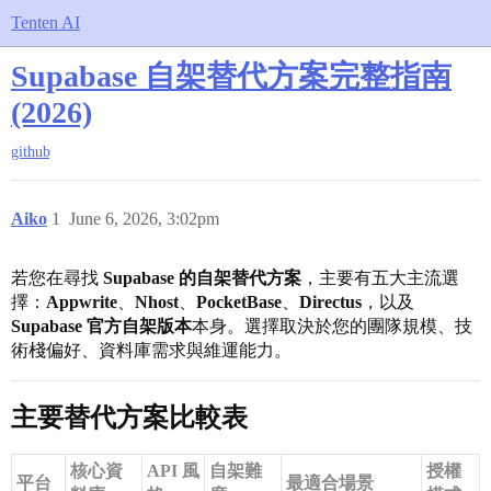
Tenten AI
Supabase 自架替代方案完整指南
(2026)
github
Aiko
1
June 6, 2026, 3:02pm
若您在尋找
Supabase 的自架替代方案
，主要有五大主流選
擇：
Appwrite
、
Nhost
、
PocketBase
、
Directus
，以及
Supabase 官方自架版本
本身。選擇取決於您的團隊規模、技
術棧偏好、資料庫需求與維運能力。
主要替代方案比較表
核心資
API 風
自架難
授權
平台
最適合場景