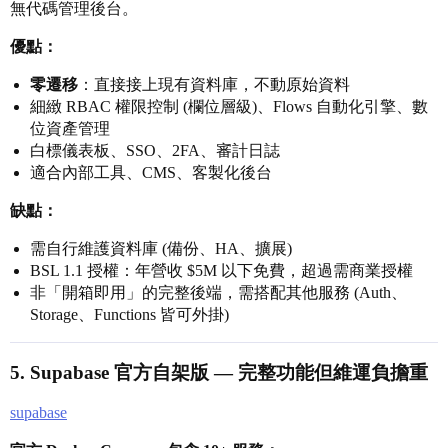
無代碼管理後台。
優點：
零遷移
：直接接上現有資料庫，不動原始資料
細緻 RBAC 權限控制 (欄位層級)、Flows 自動化引擎、數
位資產管理
白標儀表板、SSO、2FA、審計日誌
適合內部工具、CMS、客製化後台
缺點：
需自行維護資料庫 (備份、HA、擴展)
BSL 1.1 授權：年營收 $5M 以下免費，超過需商業授權
非「開箱即用」的完整後端，需搭配其他服務 (Auth、
Storage、Functions 皆可外掛)
5.
Supabase 官方自架版
— 完整功能但維運負擔重
supabase