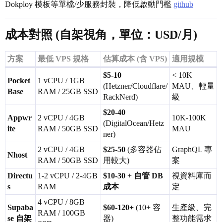
Dokploy 模板等單檔/少服務封裝，降低啟動門檻
github
成本對照 (自架視角，單位：USD/月)
方案
最低 VPS 規格
估算成本 (含 VPS)
適用規模
$5-10
< 10K
Pocket
1 vCPU / 1GB
(Hetzner/Cloudflare/
MAU、輕量
Base
RAM / 25GB SSD
RackNerd)
級
$20-40
Appwr
2 vCPU / 4GB
10K-100K
(DigitalOcean/Hetz
ite
RAM / 50GB SSD
MAU
ner)
2 vCPU / 4GB
$25-50
(多容器佔
GraphQL 專
Nhost
RAM / 50GB SSD
用較大)
案
Directu
1-2 vCPU / 2-4GB
$10-30
+
自管 DB
視資料庫而
s
RAM
成本
定
4 vCPU / 8GB
Supaba
$60-120+
(10+ 容
生產級、完
RAM / 100GB
se 自架
器)
整功能需求