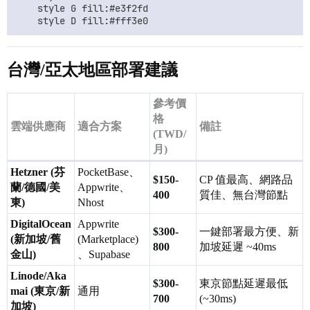
    style G fill:#e3f2fd

台灣/亞太地區部署建議
參考價
格
雲端供應商
適合方案
備註
(TWD/
月)
Hetzner (芬
PocketBase、
$150-
CP 值最高、網路品
蘭/德國/美
Appwrite、
400
質佳、無台灣節點
東)
Nhost
DigitalOcean
Appwrite
$300-
一鍵部署最方便、新
(新加坡/舊
(Marketplace)
800
加坡延遲 ~40ms
金山)
、Supabase
Linode/Aka
$300-
東京節點延遲最低
mai (東京/新
通用
700
(~30ms)
加坡)