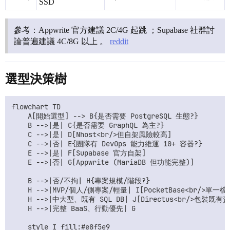
SSD
參考：Appwrite 官方建議 2C/4G 起跳 ；Supabase 社群討
論普遍建議 4C/8G 以上 。
reddit
選型決策樹
flowchart TD

    A[開始選型] --> B{是否需要 PostgreSQL 生態?}

    B -->|是| C{是否需要 GraphQL 為主?}

    C -->|是| D[Nhost<br/>但自架風險較高]

    C -->|否| E{團隊有 DevOps 能力維運 10+ 容器?}

    E -->|是| F[Supabase 官方自架]

    E -->|否| G[Appwrite (MariaDB 但功能完整)]

    B -->|否/不拘| H{專案規模/階段?}

    H -->|MVP/個人/側專案/輕量| I[PocketBase<br/>單一
    H -->|中大型、既有 SQL DB| J[Directus<br/>包裝既有資
    H -->|完整 BaaS、行動優先| G

    style I fill:#e8f5e9
