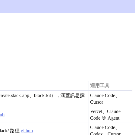
適用工具
、create-slack-app、block-kit），涵蓋訊息撰
Claude Code、
Cursor
Vercel、Claude
hub
Code 等 Agent
Claude Code、
lack/ 路徑
github
Codex、Cursor