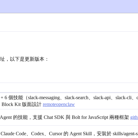
點擊網址，以下是更新版本：
）
 個技能（slack-messaging、slack-search、slack-api、slack-cli
lock Kit 版面設計
remoteopenclaw
gent 的技能，支援 Chat SDK 與 Bolt for JavaScript 兩種框架
git
e Code、Codex、Cursor 的 Agent Skill，安裝於 skills/agent-s