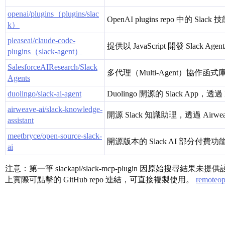
openai/plugins（plugins/slac
OpenAI plugins repo 中的 
k）
pleaseai/claude-code-
提供以 JavaScript 開發 Slack A
plugins（slack-agent）
SalesforceAIResearch/Slack
多代理（Multi-Agent）協作
Agents
duolingo/slack-ai-agent
Duolingo 開源的 Slack A
airweave-ai/slack-knowledge-
開源 Slack 知識助理，透過 Ai
assistant
meetbryce/open-source-slack-
開源版本的 Slack AI 部分
ai
注意：第一筆 slackapi/slack-mcp-plugin 因原始搜尋結
上實際可點擊的 GitHub repo 連結，可直接複製使用。
remoteo