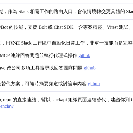
Slack 技能，作為 Slack 相關工作的路由入口，會依情境轉交更具體的 Slack
gent/Bot 的技能，支援 Bolt 或 Chat SDK，含專案精靈、Vitest 測試、
函式庫，用於在 Slack 工作區中自動化日常工作，非單一技能而是完
pp，透過 MCP 連線回答問題並執行代理式操作
github
rweave 跨公司多項工具搜尋以回答團隊問題
github
付費功能替代方案，可隨時摘要頻道或討論串內容
github
果未提供該 repo 的直接連結，暫以 slackapi 組織頁面連結替代，建議
penclaw