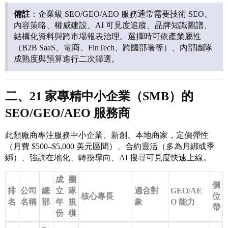
備註
：企業級 SEO/GEO/AEO 服務通常需要技術 SEO、
內容策略、權威建設、AI 可見度追蹤、品牌知識圖譜、
結構化資料與跨市場報表治理。選擇時可依產業屬性
（B2B SaaS、電商、FinTech、跨國部署等）、內部團隊
成熟度與預算進行二次篩選。
二、21 家專精中小企業（SMB）的
SEO/GEO/AEO 服務商
此類廠商專注服務中小企業、新創、本地商家，定價彈性
（月費 $500–$5,000 美元區間）、合約靈活（多為月綁或季
綁）、強調在地化、轉換導向、AI 搜尋可見度快速上線。
成
團
價
排
公司
總
立
隊
適合對
GEO/AE
核心專長
位
名
名稱
部
年
規
象
O 能力
帶
份
模