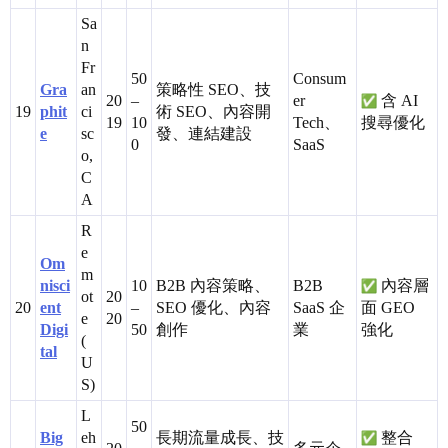
Sa
n
Fr
50
Consum
Gra
an
策略性 SEO、技
20
–
er
含 AI
19
phit
ci
術 SEO、內容開
19
10
Tech、
搜尋優化
e
sc
發、連結建設
0
SaaS
o,
C
A
R
e
Om
m
nisci
10
B2B 內容策略、
B2B
內容層
ot
20
20
ent
–
SEO 優化、內容
SaaS 企
面 GEO
e
20
Digi
50
創作
業
強化
(
tal
U
S)
L
50
Big
eh
長期流量成長、技
整合