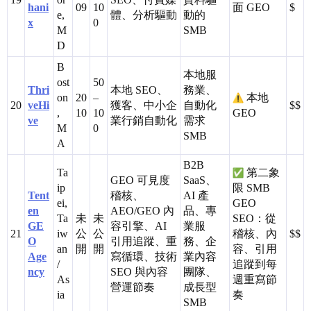
hani
09
10
面 GEO
$
e,
體、分析驅動
動的
x
0
M
SMB
D
B
本地服
ost
50
Thri
本地 SEO、
務業、
on
20
–
本地
20
veHi
獲客、中小企
自動化
$$
,
10
10
GEO
ve
業行銷自動化
需求
M
0
SMB
A
B2B
Ta
第二象
GEO 可見度
SaaS、
ip
限 SMB
Tent
稽核、
AI 產
ei,
GEO
en
AEO/GEO 內
品、專
Ta
未
未
SEO：從
GE
容引擎、AI
業服
21
iw
公
公
稽核、內
$$
O
引用追蹤、重
務、企
an
開
開
容、引用
Age
寫循環、技術
業內容
/
追蹤到每
ncy
SEO 與內容
團隊、
As
週重寫節
營運節奏
成長型
ia
奏
SMB