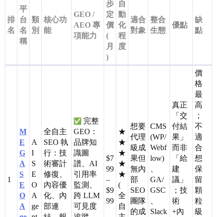
步
自
平
GEO /
定
動
排
台
類
核心功
適合
整合
缺
AEO 專
價
化
優點
名
名
別
能
對象
生態
點
項能力
(
程
稱
月
度
)
價
格
最
真正
高
「交
；
完整
想要
CMS
付結
不
M
全自主
GEO：
★
代理
(WP/
果」
適
E
A
SEO 執
品牌知
★
級成
Webf
而非
合
G
I
行：技
識圖
★
$7
果但
low)
「給
想
A
S
術審計
譜、AI
★
99
無內
、
建
保
S
E
修復、
引用率
★
1
–
部
GA/
議」
留
E
O
內容優
監測、
(
$9
SEO
GSC
；技
顆
O
A
化、內
跨 LLM
全
99
團隊
、
術
粒
A
ge
部連
可見度
自
的成
Slack
+內
級
ge
nt
結、報
追蹤、
主