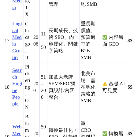
Med
io,
管理
地 SMB
ia
T
X
Logi
C
重長期
cal
hi
長期成長、技
價值、
11
Med
ca
20
術 SEO、內
預算適
內容層
17
–
$$
ia
go
06
容優化、關鍵
中的
面 GEO
50
Gro
,
字策略
B2B
up
IL
SMB
Pi
Sear
ck
北美市
ch
51
加拿大老牌、
eri
場、需
Engi
20
–
SEM/SEO/網
基礎 AI
18
ng
在地化
$$
ne
01
20
頁設計/內容
可見度
,
策略的
Peo
0
整合
O
SMB
ple
N
Ba
lti
重
Web
50
m
轉換最佳化 +
CRO、
Mec
20
–
轉換層
$$
19
or
SEO、付費媒
資料驅