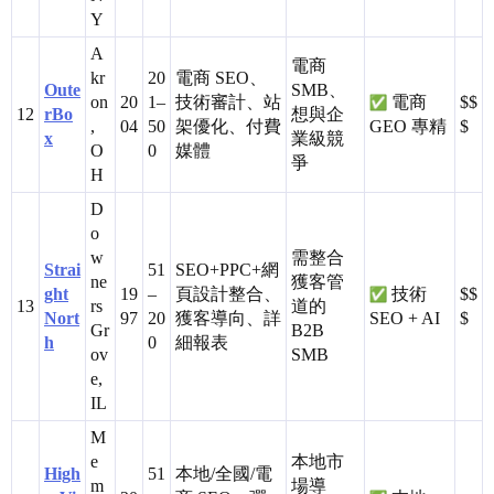
Y
A
電商
kr
20
電商 SEO、
Oute
SMB、
on
20
1–
技術審計、站
電商
$$
12
rBo
想與企
,
04
50
架優化、付費
GEO 專精
$
x
業級競
O
0
媒體
爭
H
D
o
w
需整合
Strai
51
SEO+PPC+網
ne
獲客管
ght
19
–
頁設計整合、
技術
$$
13
rs
道的
Nort
97
20
獲客導向、詳
SEO + AI
$
Gr
B2B
h
0
細報表
ov
SMB
e,
IL
M
e
本地市
High
51
本地/全國/電
m
場導