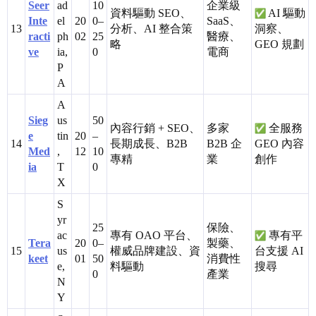
Seer
ad
10
企業級
資料驅動 SEO、
AI 驅動
Inte
el
20
0–
SaaS、
13
分析、AI 整合策
洞察、
racti
ph
02
25
醫療、
略
GEO 規劃
ve
ia,
0
電商
P
A
A
Sieg
us
50
內容行銷 + SEO、
多家
全服務
e
tin
20
–
14
長期成長、B2B
B2B 企
GEO 內容
Med
,
12
10
專精
業
創作
ia
T
0
X
S
yr
25
保險、
ac
專有 OAO 平台、
專有平
Tera
20
0–
製藥、
15
us
權威品牌建設、資
台支援 AI
keet
01
50
消費性
e,
料驅動
搜尋
0
產業
N
Y