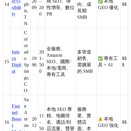
erVi
20
–
商 SEO、彈
本地
14
ph
向、成
$$
sibili
09
20
性增長、數位
GEO 優化
is,
長期
ty
0
PR
T
SMB
N
C
ol
or
全服務、
Inte
ad
20
多管道
Amazon
ro
o
19
1–
銷售、
專有工
$$
15
SEO、國際/
Digit
Sp
96
50
需擴展
具 + AI
$
本地/電商、
al
rin
0
的 SMB
專有工具
gs,
C
O
Sa
Fun
n
本地 SEO 專
服務
nel
A
11
精、地圖排
業、實
Boos
nt
20
本地
16
–
名、通話/到
體店
$$
t
on
12
GEO 強化
50
店流量、聲譽
面、本