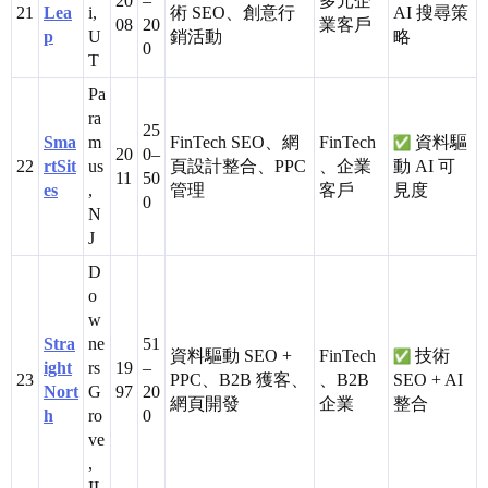
20
–
多元企
21
Lea
i,
術 SEO、創意行
AI 搜尋策
08
20
業客戶
p
U
銷活動
略
0
T
Pa
ra
25
Sma
m
FinTech SEO、網
FinTech
資料驅
20
0–
22
rtSit
us
頁設計整合、PPC
、企業
動 AI 可
11
50
es
,
管理
客戶
見度
0
N
J
D
o
w
Stra
ne
51
資料驅動 SEO +
FinTech
技術
ight
rs
19
–
23
PPC、B2B 獲客、
、B2B
SEO + AI
Nort
G
97
20
網頁開發
企業
整合
h
ro
0
ve
,
IL