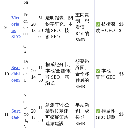
Sa
n
Fr
重問責
Vict
51
透明報表、關
an
制、想
orio
20
–
鍵字研究、本
技術深
$$
9
cis
看清
us
13
20
地 SEO、技
度 + GEO
$
co
ROI 的
SEO
0
術 SEO
,
SMB
C
A
Dr
想要路
權威記分卡、
Sear
ap
11
線圖、
20
本地/全國/電
本地 +
10
chbl
er,
–
合作夥
$$
14
商 SEO、諮
電商 GEO
oom
U
50
伴感的
詢式
T
SMB
N
e
新創/中小企
早期新
w
11
Sure
20
業數位基建、
創、成
擴展性
11
Yo
–
$$
Oak
17
可擴展策略、
長期
GEO 規劃
rk,
50
連結建設
SMB
N