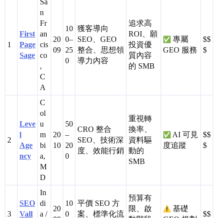
Sa
n
Fr
追求高
10
獲客導向
First
an
ROI、願
20
0–
SEO、GEO
專屬
$$
1
Page
cis
投資優
09
25
整合、思想領
GEO 服務
$
Sage
co
質內容
0
導力內容
,
的 SMB
C
A
C
ol
重視轉
Leve
u
50
CRO 整合
換率、
l
m
20
–
AI 可見
$$
2
SEO、技術深
資料驅
Age
bi
10
20
度追蹤
$
度、效能行銷
動的
ncy
a,
0
SMB
M
D
In
預算有
SEO
di
10
平價 SEO 方
20
限、啟
基礎
3
Vall
a /
0
案、標準化流
$$