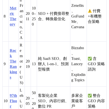
n
Fr
Zenefits
Met
10
an
、
付費
ric
20
0–
SEO + 付費搜尋整
8
ci
GoFund
+有機整
The
11
25
合、轉換最佳化
sc
Me、
合策略
ory
0
o,
Carvana
C
A
R
Bizzabo
Roc
e
、
k
m
純 SaaS SEO、創
Toast、
含
The
ot
20
9
13
辦人 1-on-1、預測
Lancey
GEO 策略
Ran
e
19
型報價
、
諮詢
king
(
Explodin
s
U
g Topics
S)
L
50
97th
eh
客製化企業
多家企
整合
20
–
10
Floo
i,
SEO、內容行銷、
業級客
GEO 內容
05
20
r
U
數位 PR
戶
策略
0