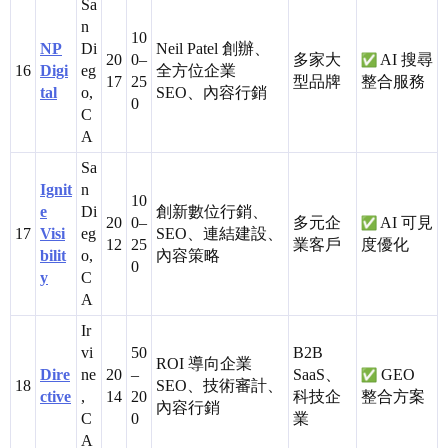
Sa
n
10
NP
Di
Neil Patel 創辦、
20
0–
多家大
AI 搜尋
16
Digi
eg
全方位企業
17
25
型品牌
整合服務
tal
o,
SEO、內容行銷
0
C
A
Sa
Ignit
n
10
e
Di
創新數位行銷、
20
0–
多元企
AI 可見
17
Visi
eg
SEO、連結建設、
12
25
業客戶
度優化
bilit
o,
內容策略
0
y
C
A
Ir
vi
50
B2B
ROI 導向企業
Dire
ne
20
–
SaaS、
GEO
18
SEO、技術審計、
ctive
,
14
20
科技企
整合方案
內容行銷
C
0
業
A