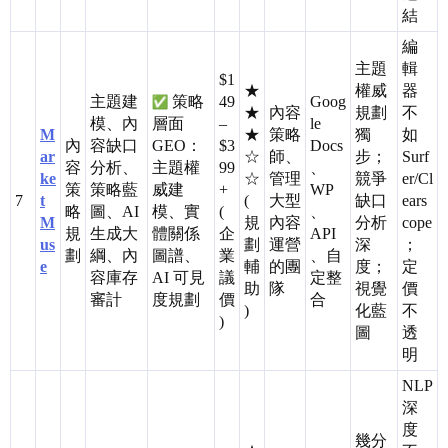
結
編
主題
輯
$1
★
權威
器
主題建
策略
49
Goog
★
內容
規劃
不
模、內
層面
–
le
M
★
策略
獨
如
內
容缺口
GEO：
$3
Docs
ar
☆
師、
步；
Surf
容
分析、
主題權
99
、
ke
☆
管理
競爭
er/Cl
策
策略藍
威建
+
WP
7
t
(
大型
缺口
ears
略
圖、AI
模、實
(
、
M
規
內容
分析
cope
規
生成大
體關係
企
API
us
劃
運營
深
；
劃
綱、內
圖譜、
業
、自
e
輔
的團
度；
定
容庫存
AI 可見
議
定整
助
隊
視覺
價
審計
度規劃
價
合
)
化藍
不
)
圖
透
明
NLP
深
度
幾分