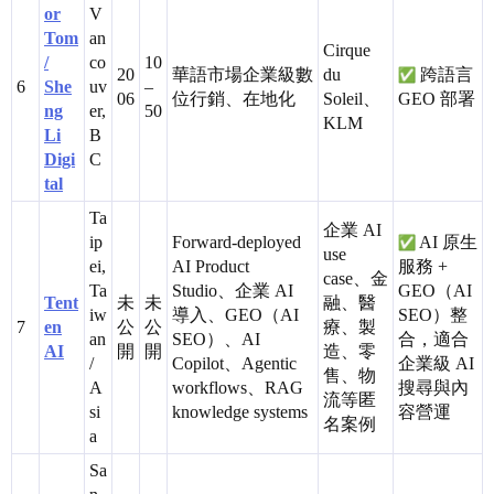
or
V
Tom
an
Cirque
/
co
10
20
華語市場企業級數
du
跨語言
6
She
uv
–
06
位行銷、在地化
Soleil、
GEO 部署
ng
er,
50
KLM
Li
B
Digi
C
tal
Ta
企業 AI
ip
Forward-deployed
AI 原生
use
ei,
AI Product
服務 +
case、金
Ta
Studio、企業 AI
GEO（AI
Tent
未
未
融、醫
iw
導入、GEO（AI
SEO）整
7
en
公
公
療、製
an
SEO）、AI
合，適合
AI
開
開
造、零
/
Copilot、Agentic
企業級 AI
售、物
A
workflows、RAG
搜尋與內
流等匿
si
knowledge systems
容營運
名案例
a
Sa