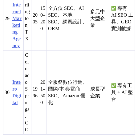
Inte
rli
15
全方位 SEO、AI
專有
rnet
ng
多元中
20
0–
SEO、本地
AI SEO 工
29
Mar
to
大型企
05
20
SEO、網頁設計、
具、GEO
keti
n,
業
0
ORM
實測數據
ng
T
Age
X
ncy
C
ol
or
ad
Inte
o
20
全服務數位行銷、
專有工
ro
S
19
1–
國際/本地/電商
成長型
30
具 + AI 整
Digi
pr
96
50
SEO、Amazon 優
企業
合
tal
in
0
化
gs
,
C
O