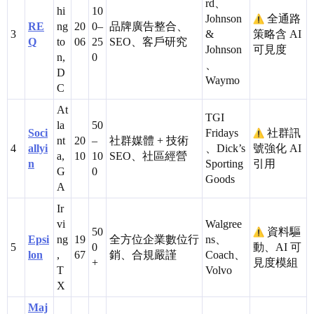
rd、
hi
10
Johnson
全通路
RE
ng
20
0–
品牌廣告整合、
3
&
策略含 AI
Q
to
06
25
SEO、客戶研究
Johnson
可見度
n,
0
、
D
Waymo
C
At
TGI
la
50
Soci
Fridays
社群訊
nt
20
–
社群媒體 + 技術
4
allyi
、Dick’s
號強化 AI
a,
10
10
SEO、社區經營
n
Sporting
引用
G
0
Goods
A
Ir
vi
Walgree
50
資料驅
Epsi
ng
19
全方位企業數位行
ns、
5
0
動、AI 可
lon
,
67
銷、合規嚴謹
Coach、
+
見度模組
T
Volvo
X
Maj