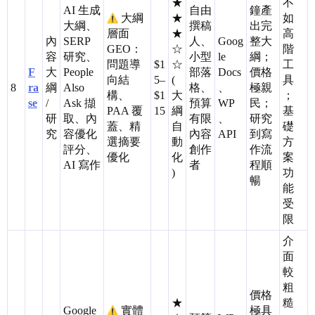
★
不
AI 生成
自由
鐘產
大綱
★
如
大綱、
撰稿
出完
層面
★
高
內
SERP
人、
Goog
整大
GEO：
☆
階
容
研究、
小型
le
綱；
問題導
$1
☆
工
F
大
People
部落
Docs
價格
向結
5–
(
具
8
ra
綱
Also
格、
、
極親
構、
$1
大
；
se
/
Ask 擷
預算
WP
民；
PAA 覆
15
綱
基
研
取、內
有限
、
研究
蓋、精
自
礎
究
容優化
內容
API
到寫
選摘要
動
方
評分、
創作
作流
優化
化
案
AI 寫作
者
程順
)
功
暢
能
受
限
介
面
較
粗
價格
★
糙
Google
實體
極具