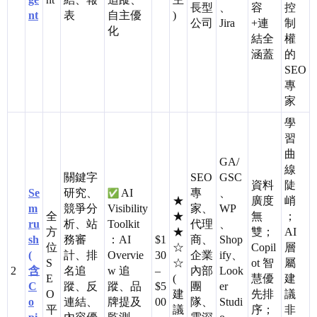
長型
、
容
控
nt
表
自主優
)
公司
Jira
+連
制
化
結全
權
涵蓋
的
SEO
專
家
學
習
曲
GA/
線
關鍵字
SEO
GSC
資料
陡
Se
研究、
AI
專
、
★
廣度
峭
m
競爭分
Visibility
家、
WP
全
★
無
；
ru
析、站
Toolkit
代理
、
方
★
雙；
AI
sh
務審
：AI
$1
商、
Shop
位
☆
Copil
層
(
計、排
Overvie
30
企業
ify、
S
☆
ot 智
屬
2
含
名追
w 追
–
內部
Look
E
(
慧優
建
C
蹤、反
蹤、品
$5
團
er
O
建
先排
議
o
連結、
牌提及
00
隊、
Studi
平
議
序；
非