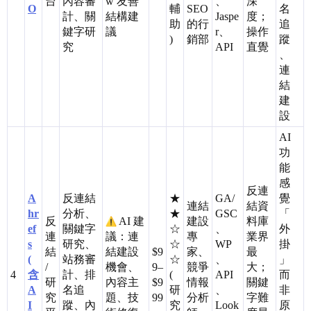
台
內容審
w 友善
、
深
O
輔
SEO
名
計、關
結構建
Jaspe
度；
助
的行
追
鍵字研
議
r、
操作
)
銷部
蹤
究
API
直覺
、
連
結
建
設
AI
功
能
感
反連
A
反連結
★
GA/
覺
連結
結資
hr
分析、
★
GSC
「
反
AI 建
建設
料庫
ef
關鍵字
☆
、
外
連
議：連
專
業界
s
研究、
☆
WP
掛
結
結建設
$9
家、
最
(
站務審
☆
、
」
/
機會、
9–
競爭
大；
4
含
計、排
(
API
而
研
內容主
$9
情報
關鍵
A
名追
研
、
非
究
題、技
99
分析
字難
I
蹤、內
究
Look
原