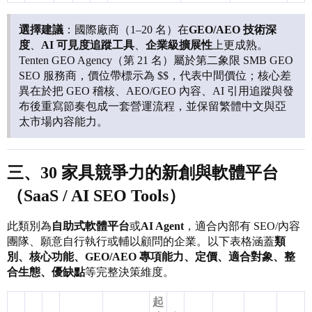
選擇建議
：國際廠商（1–20 名）在
GEO/AEO 技術深
度
、
AI 可見度追蹤工具
、
企業級擴展性
上更成熟。
Tenten GEO Agency（第 21 名）屬於第二象限 SMB GEO
SEO 服務商，價位帶標示為 $$，代表中間價位；核心差
異在於把 GEO 稽核、AEO/GEO 內容、AI 引用追蹤與發
布後重寫節奏包成一套營運流程，並保留繁體中文與亞
太市場內容能力。
三、30 家具競爭力的新創與軟體平台
（SaaS / AI SEO Tools）
此類別為
自助式軟體平台
或
AI Agent
，適合內部有 SEO/內容
團隊、願意自行執行或輔以顧問的企業。以下表格涵蓋
類
別、核心功能、GEO/AEO 專項能力、定價、適合對象、整
合生態、優缺點
等完整決策維度。
起