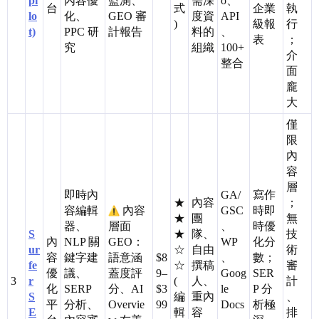
pi
內容優
監測、
需深
o、
台
式
企業
執
lo
化、
GEO 審
度資
API
)
級報
行
t)
PPC 研
計報告
料的
、
表
；
究
組織
100+
介
整合
面
龐
大
僅
限
內
容
層
即時內
GA/
寫作
★
內容
；
容編輯
內容
GSC
時即
★
團
無
器、
層面
、
時優
S
★
隊、
技
內
NLP 關
GEO：
WP
化分
ur
☆
自由
術
容
鍵字建
語意涵
$8
、
數；
fe
☆
撰稿
審
優
議、
蓋度評
9–
Goog
SER
3
r
(
人、
計
化
SERP
分、AI
$3
le
P 分
S
編
重內
、
平
分析、
Overvie
99
Docs
析極
E
輯
容
排