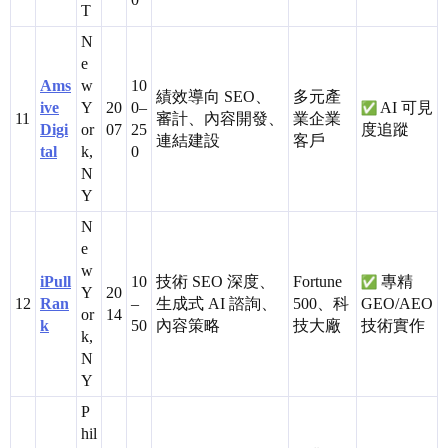
T
N
e
Ams
w
10
績效導向 SEO、
多元產
ive
Y
20
0–
AI 可見
11
審計、內容開發、
業企業
Digi
or
07
25
度追蹤
連結建設
客戶
tal
k,
0
N
Y
N
e
w
iPull
10
技術 SEO 深度、
Fortune
專精
Y
20
12
Ran
–
生成式 AI 諮詢、
500、科
GEO/AEO
or
14
k
50
內容策略
技大廠
技術實作
k,
N
Y
P
hil