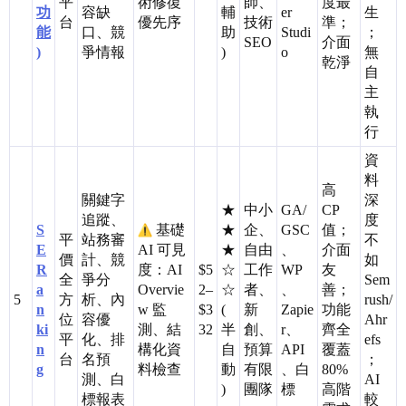
平
術修復
師、
度最
功
容缺
輔
er
生
台
優先序
技術
準；
能
口、競
助
Studi
；
SEO
介面
)
爭情報
)
o
無
乾淨
自
主
執
行
資
料
高
關鍵字
深
★
中小
GA/
CP
追蹤、
度
S
基礎
★
企、
GSC
值；
平
站務審
不
E
AI 可見
★
自由
、
介面
價
計、競
如
R
度：AI
$5
☆
工作
WP
友
全
爭分
Sem
a
Overvie
2–
☆
者、
、
善；
5
方
析、內
rush/
n
w 監
$3
(
新
Zapie
功能
位
容優
Ahr
ki
測、結
32
半
創、
r、
齊全
平
化、排
efs
n
構化資
自
預算
API
覆蓋
台
名預
；
g
料檢查
動
有限
、白
80%
測、白
AI
)
團隊
標
高階
標報表
較