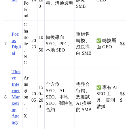
Po
精、溝通透明
0
SMB
la
nd
C
ha
Foc
重銷售
rlo
10
轉換導向
us
20
轉換、
轉換層
7
tte
–
SEO、PPC、
$$
Digit
23
成長導
面 GEO
,
50
本地 SEO
al
向 SMB
N
C
Thri
ve
Ar
Inte
lin
全方位
需整合
15
專有 AI
rnet
gt
SEO、AI
行銷、
20
0–
SEO 工
$$
8
Mar
on
SEO、本地
想測試
05
20
具、實測
$
keti
,
SEO、彈性無
AI 搜尋
0
數據
ng
T
合約
的 SMB
Age
X
ncy