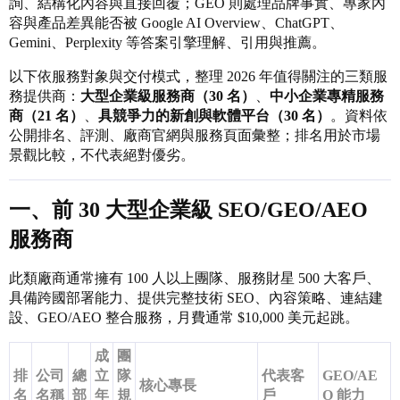
詢、結構化內容與直接回覆；GEO 則處理品牌事實、專家內
容與產品差異能否被 Google AI Overview、ChatGPT、
Gemini、Perplexity 等答案引擎理解、引用與推薦。
以下依服務對象與交付模式，整理 2026 年值得關注的三類服
務提供商：
大型企業級服務商（30 名）
、
中小企業專精服務
商（21 名）
、
具競爭力的新創與軟體平台（30 名）
。資料依
公開排名、評測、廠商官網與服務頁面彙整；排名用於市場
景觀比較，不代表絕對優劣。
一、前 30 大型企業級 SEO/GEO/AEO
服務商
此類廠商通常擁有 100 人以上團隊、服務財星 500 大客戶、
具備跨國部署能力、提供完整技術 SEO、內容策略、連結建
設、GEO/AEO 整合服務，月費通常 $10,000 美元起跳。
成
團
排
公司
總
立
隊
代表客
GEO/AE
核心專長
名
名稱
部
年
規
戶
O 能力