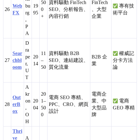
50
資料驅動 FinTech
FinTech
Web
bu
19
專有技
26
0
SEO、分析報告、
、大型
FX
rg
95
術平台
+
內容行銷
企業
,
P
A
D
ra
Sear
11
資料驅動 B2B
權威記
pe
20
B2B 企
27
chbl
–
SEO、連結建設、
分卡方法
r,
14
業
oom
50
質化流量
論
U
T
A
kr
20
電商企
Out
電商 SEO 專精、
on
20
1–
業、中
電商
28
erB
PPC、CRO、網頁
,
04
50
大型品
GEO 專精
ox
設計
O
0
牌
H
Thri
ve
A