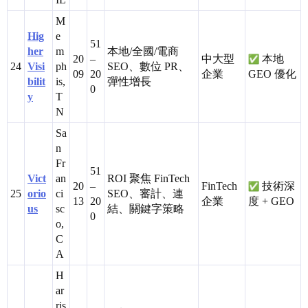
M
Hig
e
51
her
m
本地/全國/電商
20
–
中大型
本地
24
Visi
ph
SEO、數位 PR、
09
20
企業
GEO 優化
bilit
is,
彈性增長
0
y
T
N
Sa
n
Fr
51
Vict
an
ROI 聚焦 FinTech
20
–
FinTech
技術深
25
orio
ci
SEO、審計、連
13
20
企業
度 + GEO
us
sc
結、關鍵字策略
0
o,
C
A
H
ar
ris