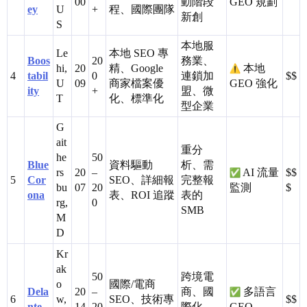
00
動階段
GEO 規劃
ey
U
+
程、國際團隊
新創
S
本地服
Le
本地 SEO 專
Boos
20
務業、
hi,
20
精、Google
本地
4
tabil
0
連鎖加
$$
U
09
商家檔案優
GEO 強化
ity
+
盟、微
T
化、標準化
型企業
G
ait
重分
he
50
Blue
資料驅動
析、需
rs
20
–
AI 流量
$$
5
Cor
SEO、詳細報
完整報
bu
07
20
監測
$
ona
表、ROI 追蹤
表的
rg,
0
SMB
M
D
Kr
ak
50
跨境電
o
國際/電商
Dela
20
–
商、國
多語言
6
w,
SEO、技術專
$$
nte
14
20
際化
GEO