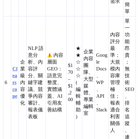
需求
簡
單
單
一
內容
功
評分
能
NLP 語
★
最
昂
企業
意分
內容
★
Goog
準；
貴
內容
企
析、內
層面
☆
le
大規
；
$1
團
Cl
業
容評
GEO：
☆
Docs
模內
無
70
隊、
ea
級
分、關
語意完
☆
、
容庫
技
–
大型
6
rs
內
鍵字建
整度、
(
WP
管理
術
$1
媒
co
容
議、競
實體涵
編
、
極
SEO
,2
體、
pe
優
爭內容
蓋、AI
輯
API
佳；
、
00
專業
化
審計、
引用友
輔
、
報表
排
編輯
報表儀
善結構
助
Slack
適合
名
室
表板
)
利害
追
關係
蹤
人
、
連