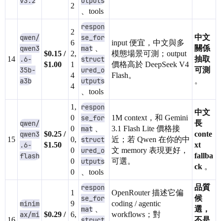
v3.2
utputs
2
、tools
respon
2
qwen/
se_for
中文
6
input 便宜，中文與多
qwen3
mat
、
關係
$0.15 /
2,
模態場景可測；output
14
.6-
struct
抽取
$1.00
1
價格高於 DeepSeek V4
35b-
ured_o
可測
4
Flash。
a3b
utputs
。
4
、tools
1,
respon
中文
0
se_for
1M context，和 Gemini
qwen/
長
0
mat
、
3.1 Flash Lite 價格接
qwen3
$0.25 /
conte
15
0,
struct
近；若 Qwen 在你的中
.6-
$1.50
xt
0
ured_o
文 memory 表現更好，
flash
fallba
0
utputs
可選。
ck
。
0
、tools
respon
品質
1
OpenRouter 描述它偏
se_for
候
minim
9
coding / agentic
mat
、
選，
ax/mi
$0.29 /
6,
workflows；對
16
struct
不是