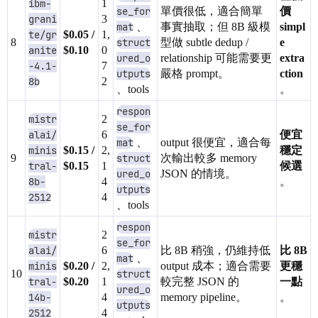
ibm-
1
se_for
單價很低，適合簡單
價
grani
3
mat
、
事實抽取；但 8B 級模
simpl
te/gr
$0.05 /
1,
8
struct
型做 subtle dedup /
e
anite
$0.10
0
ured_o
relationship 可能需要更
extra
-4.1-
7
utputs
嚴格 prompt。
ction
8b
2
、tools
。
respon
mistr
2
se_for
alai/
6
便宜
mat
、
output 很便宜，適合每
minis
$0.15 /
2,
穩定
9
struct
次輸出較多 memory
tral-
$0.15
1
候選
ured_o
JSON 的情境。
8b-
4
。
utputs
2512
4
、tools
respon
mistr
2
se_for
alai/
6
比 8B 稍強，仍維持低
比 8B
mat
、
minis
$0.20 /
2,
output 成本；適合需要
更穩
10
struct
tral-
$0.20
1
較完整 JSON 的
一點
ured_o
14b-
4
memory pipeline。
。
utputs
2512
4