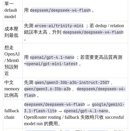
單一
default
用
deepseek/deepseek-v4-flash
。
model
先測
arcee-ai/trinity-mini
；若 dedup / relation
成本壓
錯誤率太高，升到
deepseek/deepseek-v4-flash
到最低
。
想走
OpenAI
用
openai/gpt-4.1-nano
；若需要更高品質再測
/ Mem0
~openai/gpt-mini-latest
。
預設附
近
中文
先測
qwen/qwen3-30b-a3b-instruct-2507
、
memory
qwen/qwen3.6-35b-a3b
、
deepseek/deepseek-v4-
比例高
flash
。
deepseek/deepseek-v4-flash
→
google/gemini-
fallback
3.1-flash-lite
→
openai/gpt-4.1-nano
。
chain
OpenRouter routing / fallback 失敗時只收 successful
model run 的費用。