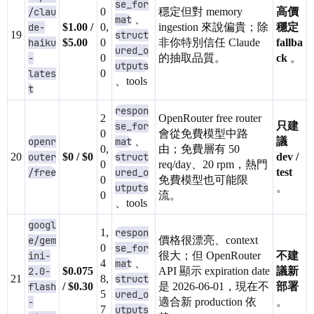
se_for
/clau
0
穩定但對 memory
高價
mat
、
de-
$1.00 /
0,
ingestion 來說偏貴；除
穩定
19
struct
haiku
$5.00
0
非你特別信任 Claude
fallba
ured_o
-
0
的抽取品質。
ck
。
utputs
lates
0
、tools
t
respon
2
OpenRouter free router
se_for
只建
0
會從免費模型中路
openr
mat
、
議
0,
由；免費層有 50
20
outer
$0 / $0
struct
dev /
0
req/day、20 rpm，熱門
/free
ured_o
test
0
免費模型也可能限
utputs
。
0
流。
、tools
googl
1,
respon
e/gem
價格很漂亮、context
0
se_for
ini-
很大；但 OpenRouter
不建
4
mat
、
2.0-
$0.075
API 顯示 expiration date
議新
21
8,
struct
flash
/ $0.30
是 2026-06-01，現在不
部署
5
ured_o
-
適合新 production 依
。
7
utputs