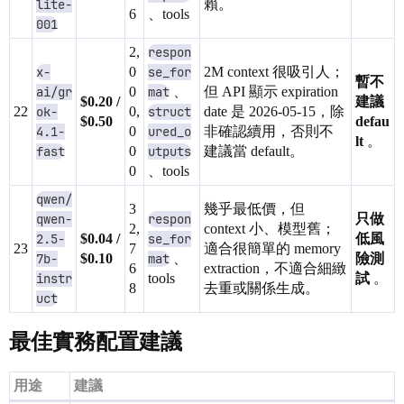
lite-
賴。
6
、tools
001
2,
respon
x-
0
se_for
2M context 很吸引人；
暫不
ai/gr
0
mat
、
但 API 顯示 expiration
$0.20 /
建議
22
ok-
0,
struct
date 是 2026-05-15，除
$0.50
defau
4.1-
0
ured_o
非確認續用，否則不
lt
。
fast
0
utputs
建議當 default。
0
、tools
qwen/
3
幾乎最低價，但
qwen-
respon
只做
2,
context 小、模型舊；
2.5-
$0.04 /
se_for
低風
23
7
適合很簡單的 memory
7b-
$0.10
mat
、
險測
6
extraction，不適合細緻
instr
tools
試
。
8
去重或關係生成。
uct
最佳實務配置建議
用途
建議