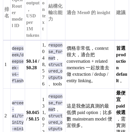
output
o
Rout
結構化
排
，
n
er
輸出能
適合 Mem0 的 insight
建議
名
USD
te
mode
力
per
x
l ID
1M
t
tokens
1,
respon
deeps
價格非常低，context
首選
0
se_for
eek/d
很大，適合把
prod
4
mat
、
eepse
$0.14 /
conversation + related
uctio
1
8,
struct
ek-
$0.28
memories 一起放進去
n
5
ured_o
v4-
做 extraction / dedup /
defau
7
utputs
flash
entity linking。
lt
。
6
、tools
最便
respon
1
宜
arcee
se_for
3
這是我會認真測的最
paid
-
mat
、
$0.045
1,
低價 paid option；比多
候選
2
ai/tr
struct
/ $0.15
0
數 mainstream model 便
，需
inity
ured_o
7
宜很多。
實測
-mini
utputs
2
準確