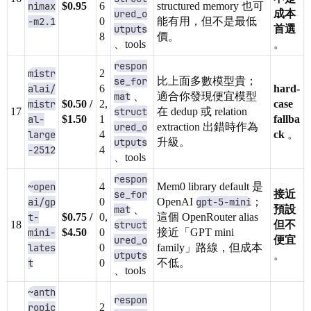
nimax
$0.95
6
structured memory 也可
ured_o
成本
-m2.1
0
能有用，但不是最低
utputs
首選
8
價。
、tools
。
respon
mistr
2
se_for
比上面多數模型貴；
alai/
6
hard-
mat
、
適合你發現便宜模型
mistr
$0.50 /
2,
case
17
struct
在 dedup 或 relation
al-
$1.50
1
fallba
ured_o
extraction 出錯時作為
large
4
ck
。
utputs
升級。
-2512
4
、tools
respon
~open
4
Mem0 library default 是
se_for
接近
ai/gp
0
OpenAI
gpt-5-mini
；
mat
、
預設
t-
$0.75 /
0,
這個 OpenRouter alias
18
struct
但不
mini-
$4.50
0
接近「GPT mini
ured_o
便宜
lates
0
family」路線，但成本
utputs
。
t
0
不低。
、tools
~anth
respon
ropic
2