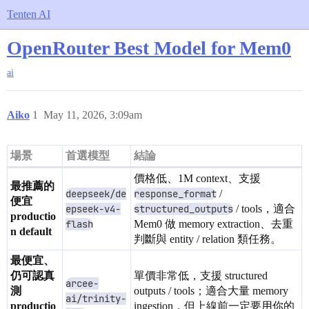
Tenten AI
OpenRouter Best Model for Mem0
ai
Aiko
1
May 11, 2026, 3:09am
場景
首選模型
結論
價格低、1M context、支援
最推薦的
deepseek/de
response_format
/
便宜
epseek-v4-
structured_outputs
/ tools，適合
productio
flash
Mem0 做 memory extraction、去重
n default
判斷與 entity / relation 類任務。
最便宜、
仍可認真
單價非常低，支援 structured
arcee-
測
outputs / tools；適合大量 memory
ai/trinity-
productio
ingestion，但上線前一定要用你的