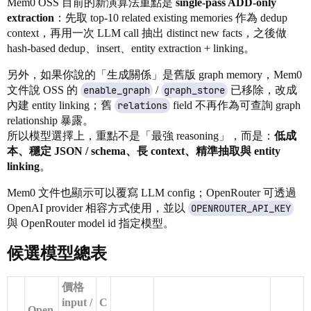
Mem0 OSS 目前的新演算法重點是
single-pass ADD-only
extraction
：先取 top-10 related existing memories 作為 dedup
context，再用一次 LLM call 抽出 distinct new facts，之後做
hash-based dedup、insert、entity extraction + linking。
另外，如果你說的「生成關係」是舊版 graph memory，Mem0
文件說 OSS 的
enable_graph
/
graph_store
已移除，改成
內建 entity linking；舊
relations
field 不再作為可查詢 graph
relationship 暴露。
所以模型選擇上，重點不是「最強 reasoning」，而是：
低成
本、穩定 JSON / schema、長 context、精準抽取與 entity
linking
。
Mem0 文件也顯示可以覆寫 LLM config；OpenRouter 可透過
OpenAI provider 相容方式使用，並以
OPENROUTER_API_KEY
與 OpenRouter model id 指定模型。
候選模型總表
價格
input /
C
Open