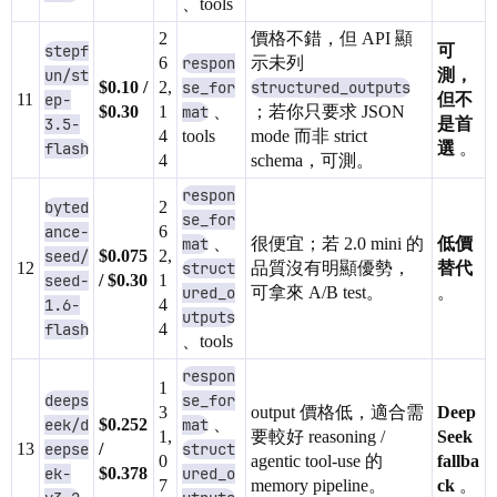
、tools
2
價格不錯，但 API 顯
stepf
可
6
respon
示未列
un/st
測，
$0.10 /
2,
se_for
structured_outputs
11
ep-
但不
$0.30
1
mat
、
；若你只要求 JSON
3.5-
是首
4
tools
mode 而非 strict
flash
選
。
4
schema，可測。
respon
byted
2
se_for
ance-
6
mat
、
很便宜；若 2.0 mini 的
低價
seed/
$0.075
2,
12
struct
品質沒有明顯優勢，
替代
seed-
/ $0.30
1
ured_o
可拿來 A/B test。
。
1.6-
4
utputs
flash
4
、tools
respon
1
deeps
se_for
3
output 價格低，適合需
Deep
eek/d
$0.252
mat
、
1,
要較好 reasoning /
Seek
13
eepse
/
struct
0
agentic tool-use 的
fallba
ek-
$0.378
ured_o
7
memory pipeline。
ck
。