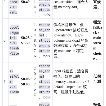
seed-
$0.40
1
cost-sensitive，適合大
宜候
ured_o
2.0-
4
量 memory add。
選
。
utputs
mini
4
、tools
穩定
1,
respon
價格不是最低，但
googl
fallba
0
se_for
OpenRouter 描述它是
e/gem
ck /
4
mat
、
low-latency、high-
ini-
$0.25 /
main
6
8,
struct
volume workload 的高
3.1-
$1.50
strea
5
ured_o
效率模型；適合你想
flash
m
7
utputs
要 mainstream 穩定
-lite
choic
6
、tools
度。
e
。
respon
2
z-
se_for
input 很便宜，適合長
0
ai/gl
mat
、
輸入、短輸出的
低價
$0.06 /
2,
7
m-
struct
memory extraction；但
可測
$0.40
7
4.7-
ured_o
default temperature 較
。
5
flash
utputs
高，建議手動壓低。
2
、tools
respon
極低