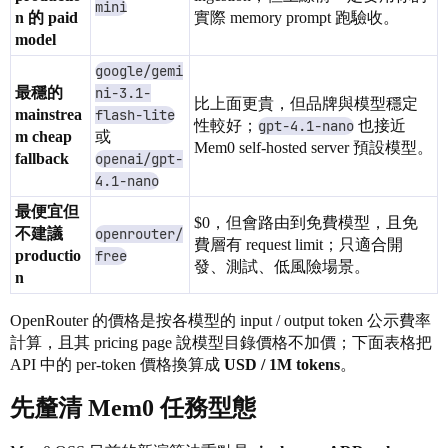
mini
n 的 paid
實際 memory prompt 跑驗收。
model
google/gemi
最穩的
ni-3.1-
比上面更貴，但品牌與模型穩定
mainstrea
flash-lite
性較好；
gpt-4.1-nano
也接近
m cheap
或
Mem0 self-hosted server 預設模型。
fallback
openai/gpt-
4.1-nano
最便宜但
$0，但會路由到免費模型，且免
不建議
openrouter/
費層有 request limit；只適合開
productio
free
發、測試、低風險場景。
n
OpenRouter 的價格是按各模型的 input / output token 公示費率
計算，且其 pricing page 說模型目錄價格不加價；下面表格把
API 中的 per-token 價格換算成
USD / 1M tokens
。
先釐清 Mem0 任務型態