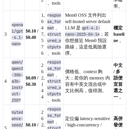
、tools
率。
1,
respon
Mem0 OSS 文件列出
0
se_for
self-hosted server default
opena
4
mat
、
LLM 是
gpt-4.1-
穩定
i/gpt
$0.10 /
3
7,
struct
nano-2025-04-14
；若
baseli
-4.1-
$0.40
5
ured_o
你想接近 Mem0 預設
ne
。
nano
7
utputs
路線，這是低風險選
6
、tools
擇。
qwen/
respon
2
中文
qwen3
se_for
6
價格低、context 夠
/ 多
-30b-
mat
、
$0.09 /
2,
大；若你的 memory 內
語便
4
a3b-
struct
$0.30
1
容有中英文混合或中
宜首
instr
ured_o
4
文比例高，值得測。
選之
uct-
utputs
4
一
。
2507
、tools
respon
byted
2
se_for
ance-
6
定位偏 latency-sensitive
高併
mat
、
seed/
$0.10 /
2,
/ high-concurrency /
發便
5
struct