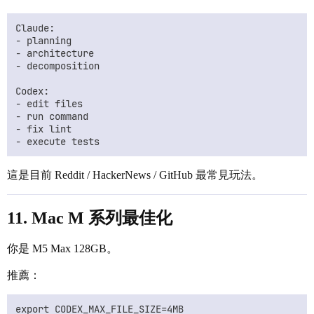
Claude:

- planning

- architecture

- decomposition

Codex:

- edit files

- run command

- fix lint

這是目前 Reddit / HackerNews / GitHub 最常見玩法。
11. Mac M 系列最佳化
你是 M5 Max 128GB。
推薦：