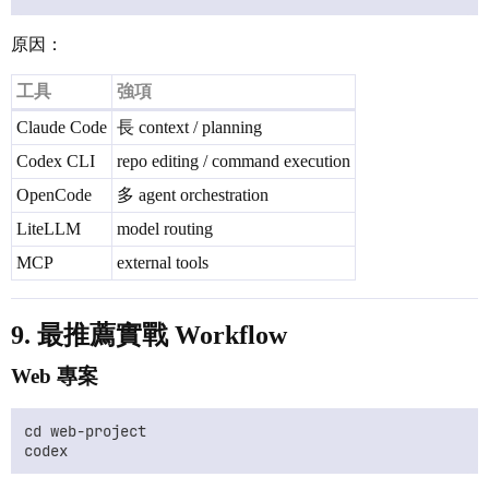
原因：
工具
強項
Claude Code
長 context / planning
Codex CLI
repo editing / command execution
OpenCode
多 agent orchestration
LiteLLM
model routing
MCP
external tools
9. 最推薦實戰 Workflow
Web 專案
cd web-project
