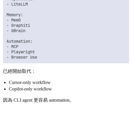
- LiteLLM

Memory:

- Mem0

- Graphiti

- GBrain

Automation:

- MCP

- Playwright

已經開始取代：
Cursor-only workflow
Copilot-only workflow
因為 CLI agent 更容易 automation。