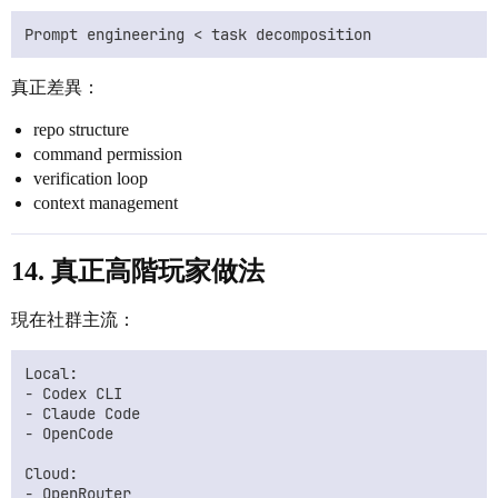
真正差異：
repo structure
command permission
verification loop
context management
14. 真正高階玩家做法
現在社群主流：
Local:

- Codex CLI

- Claude Code

- OpenCode

Cloud:

- OpenRouter
