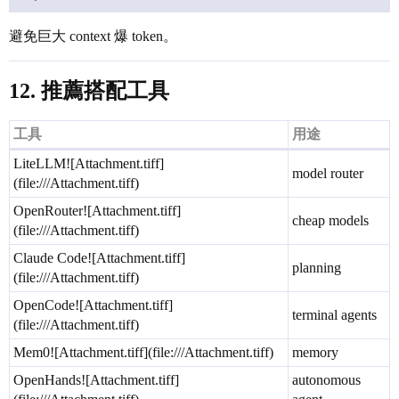
避免巨大 context 爆 token。
12. 推薦搭配工具
工具
用途
LiteLLM![Attachment.tiff]
model router
(file:///Attachment.tiff)
OpenRouter![Attachment.tiff]
cheap models
(file:///Attachment.tiff)
Claude Code![Attachment.tiff]
planning
(file:///Attachment.tiff)
OpenCode![Attachment.tiff]
terminal agents
(file:///Attachment.tiff)
Mem0![Attachment.tiff](file:///Attachment.tiff)
memory
OpenHands![Attachment.tiff]
autonomous