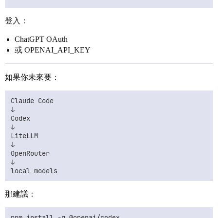
登入：
ChatGPT OAuth
或 OPENAI_API_KEY
如果你未來要：
Claude Code

↓

Codex

↓

LiteLLM

↓

OpenRouter

↓

那建議：