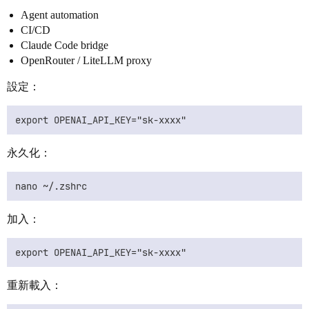
Agent automation
CI/CD
Claude Code bridge
OpenRouter / LiteLLM proxy
設定：
永久化：
加入：
重新載入：