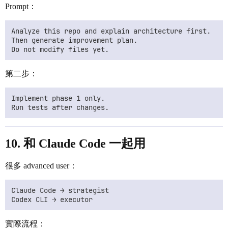
Prompt：
Analyze this repo and explain architecture first.

Then generate improvement plan.

第二步：
Implement phase 1 only.

10. 和 Claude Code 一起用
很多 advanced user：
Claude Code → strategist

實際流程：