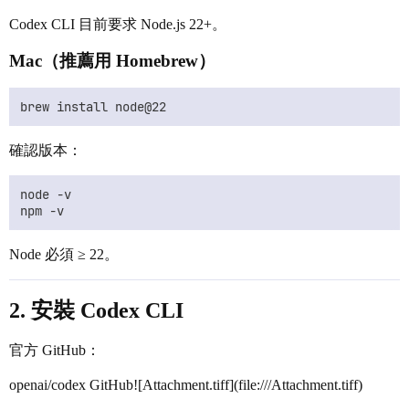
Codex CLI 目前要求 Node.js 22+。
Mac（推薦用 Homebrew）
確認版本：
node -v

Node 必須 ≥ 22。
2. 安裝 Codex CLI
官方 GitHub：
openai/codex GitHub![Attachment.tiff](file:///Attachment.tiff)