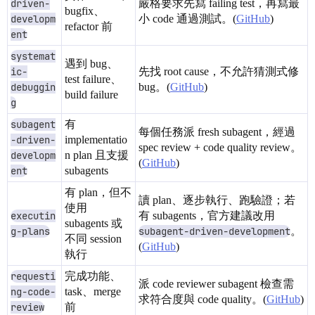
driven-
嚴格要求先寫 failing test，再寫最
bugfix、
developm
小 code 通過測試。(
GitHub
)
refactor 前
ent
systemat
遇到 bug、
ic-
先找 root cause，不允許猜測式修
test failure、
debuggin
bug。(
GitHub
)
build failure
g
subagent
有
每個任務派 fresh subagent，經過
-driven-
implementatio
spec review + code quality review。
developm
n plan 且支援
(
GitHub
)
ent
subagents
有 plan，但不
讀 plan、逐步執行、跑驗證；若
使用
executin
有 subagents，官方建議改用
subagents 或
g-plans
subagent-driven-development
。
不同 session
(
GitHub
)
執行
requesti
完成功能、
派 code reviewer subagent 檢查需
ng-code-
task、merge
求符合度與 code quality。(
GitHub
)
review
前