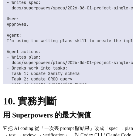
- Writes spec:

  docs/superpowers/specs/2026-06-01-project-single-con
User:

Approved.

Agent:

I'm using the writing-plans skill to create the implem
Agent actions:

- Writes plan:

  docs/superpowers/plans/2026-06-01-project-single-con
- Breaks work into tasks:

  Task 1: update Sanity schema

  Task 2: update GROQ query

  Task 3: update TypeScript types

  Task 4: create ProjectSingleContent component

  Task 5: integrate into page

10. 實務判斷
  Task 6: verify build

User:

用 Superpowers 的最大價值
Execute.

Agent:

它把 AI coding 從「一次丟 prompt 賭結果」改成「spec → plan
I'm using the using-git-worktrees skill to set up an 
→ test → review → verification」。對 Codex CLI / Claude Code