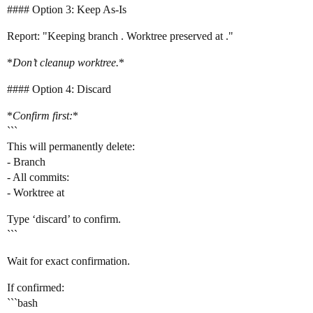
#### Option 3: Keep As-Is
Report: "Keeping branch . Worktree preserved at ."
*
Don’t cleanup worktree.
*
#### Option 4: Discard
*
Confirm first:
*
```
This will permanently delete:
- Branch
- All commits:
- Worktree at
Type ‘discard’ to confirm.
```
Wait for exact confirmation.
If confirmed:
```bash