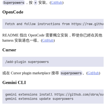
Superpowers
，按
+
安裝。(
GitHub
)
OpenCode
README 指出 OpenCode 需要獨立安裝，即使你已經在其他
harness 安裝過也一樣。(
GitHub
)
Cursor
或在 Cursor plugin marketplace 搜尋
superpowers
。(
GitHub
)
Gemini CLI
gemini extensions install https://github.com/obra/supe