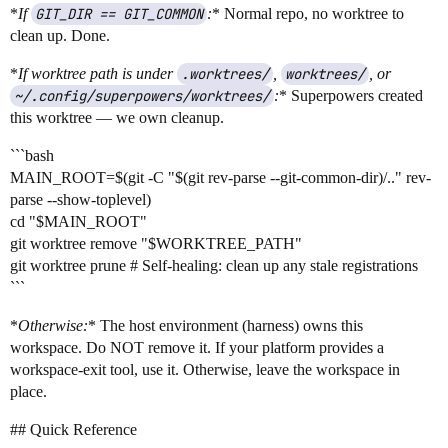
*
If
GIT_DIR == GIT_COMMON
:
* Normal repo, no worktree to
clean up. Done.
*
If worktree path is under
.worktrees/
,
worktrees/
, or
~/.config/superpowers/worktrees/
:
* Superpowers created
this worktree — we own cleanup.
```bash
MAIN_ROOT=$(git -C "$(git rev-parse --git-common-dir)/.." rev-
parse --show-toplevel)
cd "$MAIN_ROOT"
git worktree remove "$WORKTREE_PATH"
git worktree prune # Self-healing: clean up any stale registrations
```
*
Otherwise:
* The host environment (harness) owns this
workspace. Do NOT remove it. If your platform provides a
workspace-exit tool, use it. Otherwise, leave the workspace in
place.
## Quick Reference