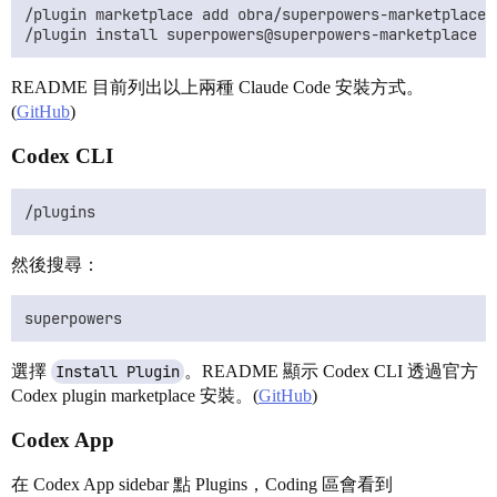
/plugin marketplace add obra/superpowers-marketplace

README 目前列出以上兩種 Claude Code 安裝方式。
(
GitHub
)
Codex CLI
然後搜尋：
選擇
Install Plugin
。README 顯示 Codex CLI 透過官方
Codex plugin marketplace 安裝。(
GitHub
)
Codex App
在 Codex App sidebar 點 Plugins，Coding 區會看到