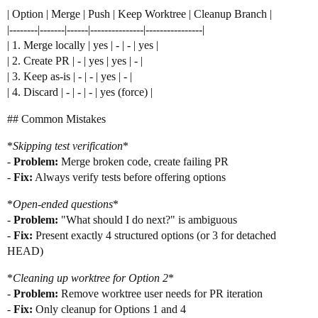
| Option | Merge | Push | Keep Worktree | Cleanup Branch |
|--------|-------|------|---------------|----------------|
| 1. Merge locally | yes | - | - | yes |
| 2. Create PR | - | yes | yes | - |
| 3. Keep as-is | - | - | yes | - |
| 4. Discard | - | - | - | yes (force) |
## Common Mistakes
*
Skipping test verification
*
-
Problem:
Merge broken code, create failing PR
-
Fix:
Always verify tests before offering options
*
Open-ended questions
*
-
Problem:
"What should I do next?" is ambiguous
-
Fix:
Present exactly 4 structured options (or 3 for detached
HEAD)
*
Cleaning up worktree for Option 2
*
-
Problem:
Remove worktree user needs for PR iteration
-
Fix:
Only cleanup for Options 1 and 4