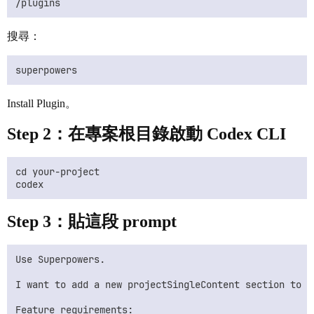
搜尋：
Install Plugin。
Step 2：在專案根目錄啟動 Codex CLI
cd your-project

Step 3：貼這段 prompt
Use Superpowers.

I want to add a new projectSingleContent section to t
Feature requirements:
