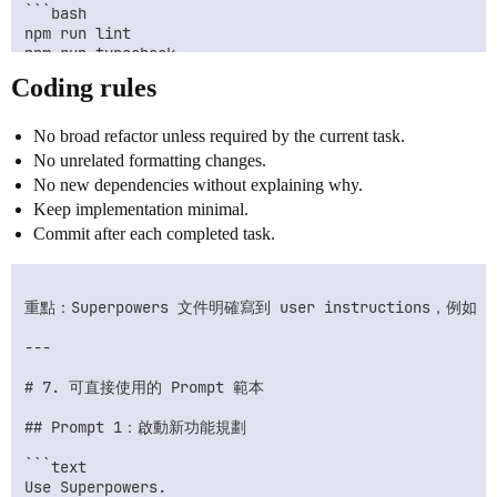
```bash

npm run lint

npm run typecheck

npm test

Coding rules
No broad refactor unless required by the current task.
No unrelated formatting changes.
No new dependencies without explaining why.
Keep implementation minimal.
Commit after each completed task.
重點：Superpowers 文件明確寫到 user instructions，例如 `CLA
---

# 7. 可直接使用的 Prompt 範本

## Prompt 1：啟動新功能規劃

```text

Use Superpowers.
