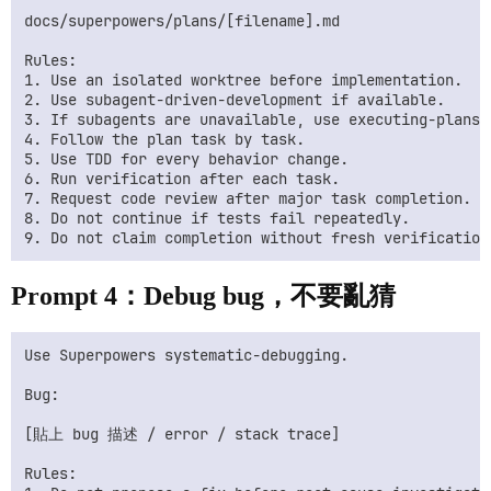
docs/superpowers/plans/[filename].md

Rules:

1. Use an isolated worktree before implementation.

2. Use subagent-driven-development if available.

3. If subagents are unavailable, use executing-plans.

4. Follow the plan task by task.

5. Use TDD for every behavior change.

6. Run verification after each task.

7. Request code review after major task completion.

8. Do not continue if tests fail repeatedly.

Prompt 4：Debug bug，不要亂猜
Use Superpowers systematic-debugging.

Bug:

[貼上 bug 描述 / error / stack trace]

Rules:
