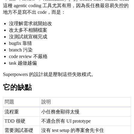
這種 agentic coding 工具尤其有用，因為長任務最容易失控的
Agent actions:

地方不是寫不出 code，而是：
- Creates worktree

- Runs npm install if needed

沒理解需求就開始改
- Runs baseline tests

改太多不相關檔案
Agent:

沒測試就宣稱完成
I'm using subagent-driven-development to execute the p
bugfix 靠猜
branch 污染
Agent actions:

code review 不嚴格
- Subagent implements Task 1

- Spec reviewer checks requirement compliance

task 越做越偏
- Code quality reviewer checks implementation

- Repeat for every task

Superpowers 的設計就是壓制這些失敗模式。
- Runs lint/typecheck/build

- Requests final review

它的缺點
問題
說明
流程重
小任務會顯得太慢
TDD 很硬
不適合所有 UI prototype
需要測試基礎
沒有 test setup 的專案會先卡住