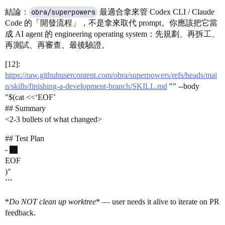
結論：
obra/superpowers
最適合拿來管 Codex CLI / Claude
Code 的「開發流程」，不是拿來取代 prompt。你應該把它當
成 AI agent 的 engineering operating system：先規劃、再拆工、
再測試、再審查、最後驗證。
[12]:
https://raw.githubusercontent.com/obra/superpowers/refs/heads/mai
n/skills/finishing-a-development-branch/SKILL.md
"" --body
"$(cat <<‘EOF’
## Summary
<2-3 bullets of what changed>
## Test Plan
-
EOF
)"
```
*
Do NOT clean up worktree
* — user needs it alive to iterate on PR
feedback.