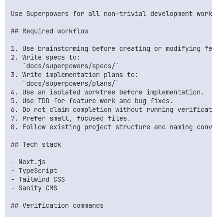
Use Superpowers for all non-trivial development work.

## Required workflow

1. Use brainstorming before creating or modifying feat
2. Write specs to:

   `docs/superpowers/specs/`

3. Write implementation plans to:

   `docs/superpowers/plans/`

4. Use an isolated worktree before implementation.

5. Use TDD for feature work and bug fixes.

6. Do not claim completion without running verificatio
7. Prefer small, focused files.

8. Follow existing project structure and naming conven
## Tech stack

- Next.js

- TypeScript

- Tailwind CSS

- Sanity CMS

## Verification commands
