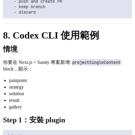
   - push and create PR

   - keep branch

8. Codex CLI 使用範例
情境
你要在 Next.js + Sanity 專案新增
projectSingleContent
block，顯示：
painpoint
strategy
solution
result
gallery
Step 1：安裝 plugin