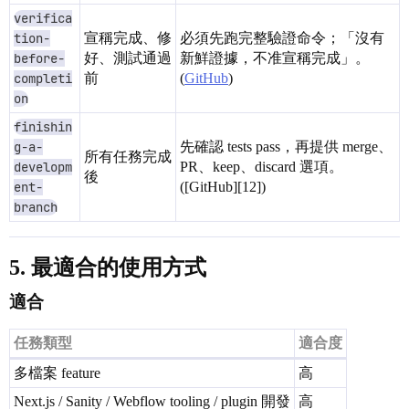
verifica
tion-
宣稱完成、修
必須先跑完整驗證命令；「沒有
before-
好、測試通過
新鮮證據，不准宣稱完成」。
completi
前
(
GitHub
)
on
finishin
g-a-
先確認 tests pass，再提供 merge、
所有任務完成
developm
PR、keep、discard 選項。
後
ent-
([GitHub][12])
branch
5. 最適合的使用方式
適合
任務類型
適合度
多檔案 feature
高
Next.js / Sanity / Webflow tooling / plugin 開發
高