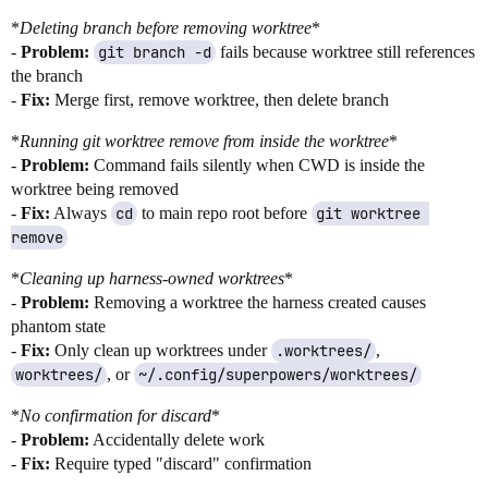
*
Deleting branch before removing worktree
*
-
Problem:
git branch -d
fails because worktree still references
the branch
-
Fix:
Merge first, remove worktree, then delete branch
*
Running git worktree remove from inside the worktree
*
-
Problem:
Command fails silently when CWD is inside the
worktree being removed
-
Fix:
Always
cd
to main repo root before
git worktree 
remove
*
Cleaning up harness-owned worktrees
*
-
Problem:
Removing a worktree the harness created causes
phantom state
-
Fix:
Only clean up worktrees under
.worktrees/
,
worktrees/
, or
~/.config/superpowers/worktrees/
*
No confirmation for discard
*
-
Problem:
Accidentally delete work
-
Fix:
Require typed "discard" confirmation