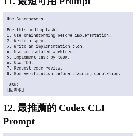
11. 最短可用 Prompt
Use Superpowers.

For this coding task:

1. Use brainstorming before implementation.

2. Write a spec.

3. Write an implementation plan.

4. Use an isolated worktree.

5. Implement task by task.

6. Use TDD.

7. Request code review.

8. Run verification before claiming completion.

Task:

12. 最推薦的 Codex CLI
Prompt