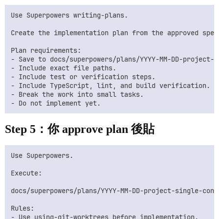
Use Superpowers writing-plans.

Create the implementation plan from the approved spec.
Plan requirements:

- Save to docs/superpowers/plans/YYYY-MM-DD-project-si
- Include exact file paths.

- Include test or verification steps.

- Include TypeScript, lint, and build verification.

- Break the work into small tasks.

Step 5：你 approve plan 後貼
Use Superpowers.

Execute:

docs/superpowers/plans/YYYY-MM-DD-project-single-conte
Rules:

- Use using-git-worktrees before implementation.
