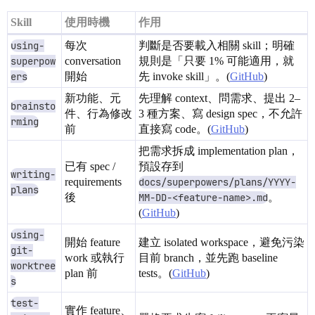
Skill
使用時機
作用
using-
每次
判斷是否要載入相關 skill；明確
superpow
conversation
規則是「只要 1% 可能適用，就
ers
開始
先 invoke skill」。(
GitHub
)
新功能、元
先理解 context、問需求、提出 2–
brainsto
件、行為修改
3 種方案、寫 design spec，不允許
rming
前
直接寫 code。(
GitHub
)
把需求拆成 implementation plan，
已有 spec /
預設存到
writing-
requirements
docs/superpowers/plans/YYYY-
plans
後
MM-DD-<feature-name>.md
。
(
GitHub
)
using-
開始 feature
建立 isolated workspace，避免污染
git-
work 或執行
目前 branch，並先跑 baseline
worktree
plan 前
tests。(
GitHub
)
s
test-
實作 feature、