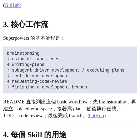
(
GitHub
)
3. 核心工作流
Superpowers 的基本流程是：
brainstorming

→ using-git-worktrees

→ writing-plans

→ subagent-driven-development / executing-plans

→ test-driven-development

→ requesting-code-review

README 直接列出這個 basic workflow：先 brainstorming，再
建立 isolated workspace，接著寫 plan，然後執行任務、
TDD、code review，最後完成 branch。(
GitHub
)
4. 每個 Skill 的用途