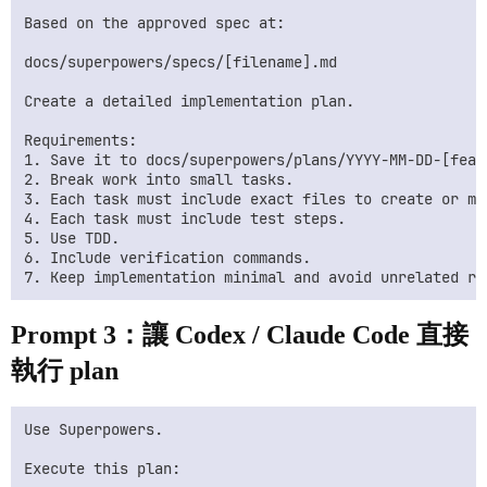
Based on the approved spec at:

docs/superpowers/specs/[filename].md

Create a detailed implementation plan.

Requirements:

1. Save it to docs/superpowers/plans/YYYY-MM-DD-[featu
2. Break work into small tasks.

3. Each task must include exact files to create or mod
4. Each task must include test steps.

5. Use TDD.

6. Include verification commands.

Prompt 3：讓 Codex / Claude Code 直接
執行 plan
Use Superpowers.

Execute this plan:
