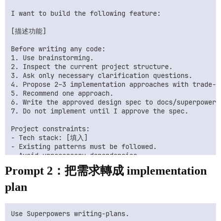
I want to build the following feature:

[描述功能]

Before writing any code:

1. Use brainstorming.

2. Inspect the current project structure.

3. Ask only necessary clarification questions.

4. Propose 2–3 implementation approaches with trade-of
5. Recommend one approach.

6. Write the approved design spec to docs/superpowers/
7. Do not implement until I approve the spec.

Project constraints:

- Tech stack: [填入]

- Existing patterns must be followed.

- Avoid unnecessary dependencies.

Prompt 2：把需求轉成 implementation
plan
Use Superpowers writing-plans.
