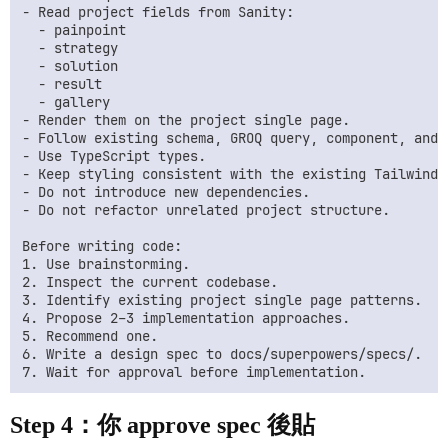
- Read project fields from Sanity:

  - painpoint

  - strategy

  - solution

  - result

  - gallery

- Render them on the project single page.

- Follow existing schema, GROQ query, component, and s
- Use TypeScript types.

- Keep styling consistent with the existing Tailwind d
- Do not introduce new dependencies.

- Do not refactor unrelated project structure.

Before writing code:

1. Use brainstorming.

2. Inspect the current codebase.

3. Identify existing project single page patterns.

4. Propose 2–3 implementation approaches.

5. Recommend one.

6. Write a design spec to docs/superpowers/specs/.

Step 4：你 approve spec 後貼