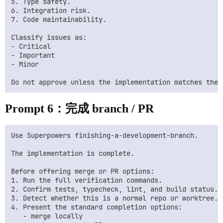
5. Type safety.

6. Integration risk.

7. Code maintainability.

Classify issues as:

- Critical

- Important

- Minor

Prompt 6：完成 branch / PR
Use Superpowers finishing-a-development-branch.

The implementation is complete.

Before offering merge or PR options:

1. Run the full verification commands.

2. Confirm tests, typecheck, lint, and build status.

3. Detect whether this is a normal repo or worktree.

4. Present the standard completion options:

   - merge locally
