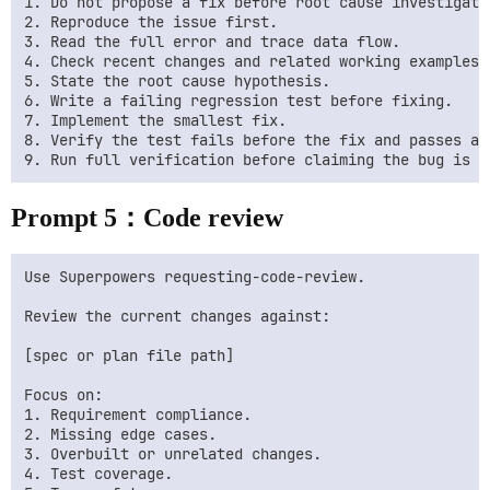
1. Do not propose a fix before root cause investigatio
2. Reproduce the issue first.

3. Read the full error and trace data flow.

4. Check recent changes and related working examples.

5. State the root cause hypothesis.

6. Write a failing regression test before fixing.

7. Implement the smallest fix.

8. Verify the test fails before the fix and passes aft
Prompt 5：Code review
Use Superpowers requesting-code-review.

Review the current changes against:

[spec or plan file path]

Focus on:

1. Requirement compliance.

2. Missing edge cases.

3. Overbuilt or unrelated changes.

4. Test coverage.
