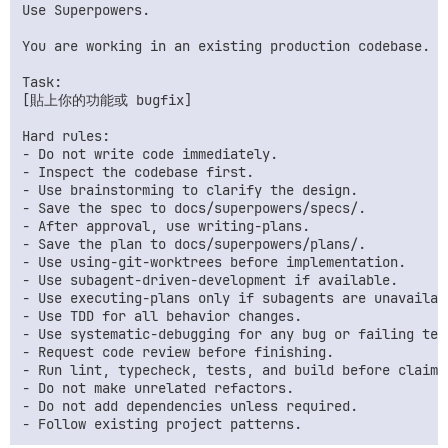
Use Superpowers.

You are working in an existing production codebase.

Task:

[貼上你的功能或 bugfix]

Hard rules:

- Do not write code immediately.

- Inspect the codebase first.

- Use brainstorming to clarify the design.

- Save the spec to docs/superpowers/specs/.

- After approval, use writing-plans.

- Save the plan to docs/superpowers/plans/.

- Use using-git-worktrees before implementation.

- Use subagent-driven-development if available.

- Use executing-plans only if subagents are unavailabl
- Use TDD for all behavior changes.

- Use systematic-debugging for any bug or failing test
- Request code review before finishing.

- Run lint, typecheck, tests, and build before claimin
- Do not make unrelated refactors.

- Do not add dependencies unless required.
