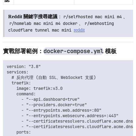
Reddit 關鍵字搜尋建議
：
r/selfhosted mac mini m4
、
r/homelab mac mini m4 docker
、
r/webhosting 
cloudflare tunnel mac mini
reddit
docker-compose.yml
實戰部署範例：
模板
version: "3.8"

services:

  # 反向代理 (自動 SSL、WebSocket 支援)

  traefik:

    image: traefik:v3.0

    command:

      - "--api.dashboard=true"

      - "--providers.docker=true"

      - "--entrypoints.web.address=:80"

      - "--entrypoints.websecure.address=:443"

      - "--certificatesresolvers.cloudflare.acme.dnsch
      - "--certificatesresolvers.cloudflare.acme.dnsc
    ports:
