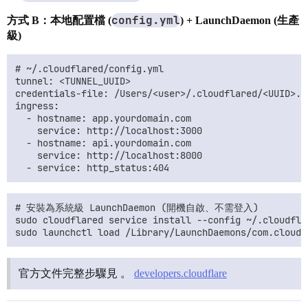
config.yml
方式 B：本地配置檔 (
) + LaunchDaemon (生產
級)
# ~/.cloudflared/config.yml

tunnel: <TUNNEL_UUID>

credentials-file: /Users/<user>/.cloudflared/<UUID>.js
ingress:

  - hostname: app.yourdomain.com

    service: http://localhost:3000

  - hostname: api.yourdomain.com

    service: http://localhost:8000

# 安裝為系統級 LaunchDaemon (開機自啟、不需登入)

sudo cloudflared service install --config ~/.cloudflar
官方文件完整步驟見 。
developers.cloudflare