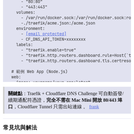
      - "80:80"

      - "443:443"

    volumes:

      - /var/run/docker.sock:/var/run/docker.sock:ro

      -./traefik/acme.json:/acme.json

    environment:

      - 
[email protected]
      - CF_DNS_API_TOKEN=xxxxxxxx

    labels:

      - "traefik.enable=true"

      - "traefik.http.routers.dashboard.rule=Host(`tr
      - "traefik.http.routers.dashboard.tls.certresolv
  # 範例 Web App (Node.js)

  web:

    image: yourname/your-app:latest

    labels:

      - "traefik.enable=true"

關鍵點
：Traefik + Cloudflare DNS Challenge 可自動簽發/
      - "traefik.http.routers.web.rule=Host(`app.yourd
續期通配符憑證，
完全不需在 Mac Mini 開放 80/443 埠
      - "traefik.http.routers.web.tls.certresolver=clo
口
，Cloudflare Tunnel 只需出站連線 。
frank
    environment:

      - DATABASE_URL=postgres://user:pass@db:5432/app

      - REDIS_URL=redis://redis:6379

常見坑與解法
  db:
