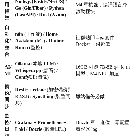
Node.js (Fastify/NestJS)
/
用
M4 單核強，編譯語言冷
Go (Gin/Fiber)
/
Python
框
啟動極快
(FastAPI)
/
Rust (Axum)
架
自
動
n8n
(工作流) /
Home
社群熱門自架套件，
化/
Assistant
(IoT) /
Uptime
Docker 一鍵部署
整
Kuma
(監控)
合
Ollama
(本地 LLM) /
AI/
16GB 可跑 7B-8B q4_k_m
Whisper.cpp
(語音) /
ML
模型，M4 NPU 加速
ComfyUI
(圖像)
備
Restic + rclone
(加密備份到
份/
R2/S3) /
Syncthing
(裝置同
離站備份必做
同
步)
步
監
控/
Grafana + Prometheus +
Dozzle 單二進位、零配置
日
Loki
/
Dozzle
(輕量日誌)
看容器 log
誌