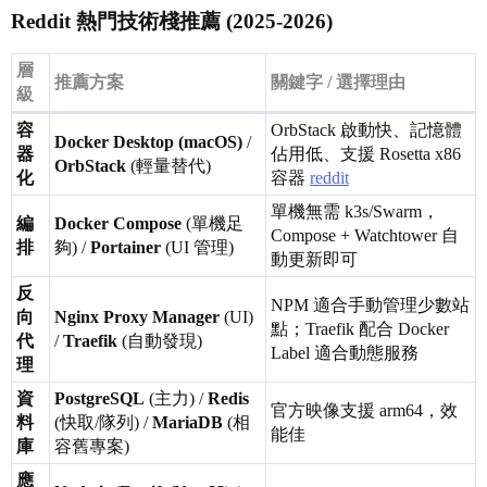
Reddit 熱門技術棧推薦 (2025-2026)
層
推薦方案
關鍵字 / 選擇理由
級
容
OrbStack 啟動快、記憶體
Docker Desktop (macOS)
/
器
佔用低、支援 Rosetta x86
OrbStack
(輕量替代)
化
容器
reddit
單機無需 k3s/Swarm，
編
Docker Compose
(單機足
Compose + Watchtower 自
排
夠) /
Portainer
(UI 管理)
動更新即可
反
NPM 適合手動管理少數站
向
Nginx Proxy Manager
(UI)
點；Traefik 配合 Docker
代
/
Traefik
(自動發現)
Label 適合動態服務
理
資
PostgreSQL
(主力) /
Redis
官方映像支援 arm64，效
料
(快取/隊列) /
MariaDB
(相
能佳
庫
容舊專案)
應