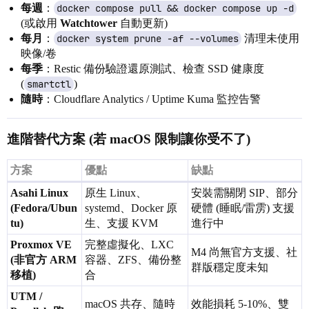
每週
：
docker compose pull && docker compose up -d
(或啟用
Watchtower
自動更新)
每月
：
docker system prune -af --volumes
清理未使用
映像/卷
每季
：Restic 備份驗證還原測試、檢查 SSD 健康度
(
smartctl
)
隨時
：Cloudflare Analytics / Uptime Kuma 監控告警
進階替代方案 (若 macOS 限制讓你受不了)
方案
優點
缺點
Asahi Linux
原生 Linux、
安裝需關閉 SIP、部分
(Fedora/Ubun
systemd、Docker 原
硬體 (睡眠/雷雳) 支援
tu)
生、支援 KVM
進行中
Proxmox VE
完整虛擬化、LXC
M4 尚無官方支援、社
(非官方 ARM
容器、ZFS、備份整
群版穩定度未知
移植)
合
UTM /
macOS 共存、隨時
效能損耗 5-10%、雙