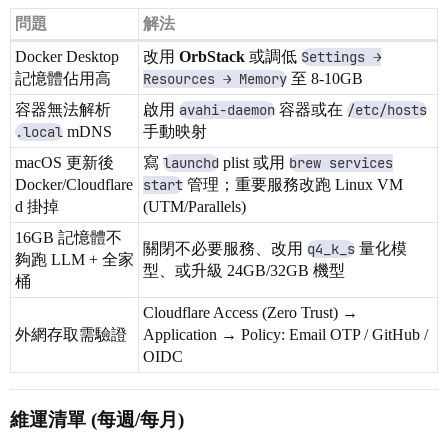
    image: postgres:16-alpine

問題
解法
    volumes:

      - pgdata:/var/lib/postgresql/data

Docker Desktop
改用
OrbStack
或調低
Settings →
    environment:

記憶體佔用高
      - POSTGRES_USER=user

Resources → Memory
至 8-10GB
      - POSTGRES_PASSWORD=pass

容器無法解析
啟用
avahi-daemon
容器或在
/etc/hosts
      - POSTGRES_DB=app

.local
mDNS
手動映射
  redis:

macOS 更新後
寫
launchd
plist 或用
brew services
    image: redis:7-alpine

Docker/Cloudflare
start
管理；重要服務改跑 Linux VM
    volumes:

      - redisdata:/data

d 掛掉
(UTM/Parallels)
16GB 記憶體不
  # 監控

關閉不必要服務、改用
q4_k_s
量化模
  dozzle:

夠跑 LLM + 全家
型、或升級 24GB/32GB 機型
    image: amir20/dozzle:latest

桶
    volumes:

      - /var/run/docker.sock:/var/run/docker.sock

Cloudflare Access (Zero Trust) →
    labels:

外網存取需驗證
Application → Policy: Email OTP / GitHub /
      - "traefik.enable=true"

OIDC
      - "traefik.http.routers.dozzle.rule=Host(`logs.y
      - "traefik.http.routers.dozzle.tls.certresolver=
維運清單 (每週/每月)
volumes:

  pgdata:
