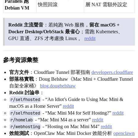
Parallels 跑
快照回滾
層 NAT 需額外設定
Debian VM
Reddit 主流聲音
：若純跑 Web 服務，
留在 macOS +
Docker Desktop/OrbStack 最省心
；需跑 Kubernetes、
GPU 直通、ZFS 才考慮換 Linux 。
reddit
參考資源彙整
官方文件
：Cloudflare Tunnel 部署指南
developers.cloudflare
部落格實戰
：Doug Belshaw《Mac Mini + Cloudflare Tunnel
自架全家桶》
blog.dougbelshaw
Reddit 討論串
：
r/selfhosted
- “An Idiot’s Guide to Using Mac Mini &
macOS as a Home Server”
reddit
r/selfhosted
- “Mac Mini M4 for Self Hosting?”
reddit
r/homelab
- “Mac Mini M4 as a server”
reddit
r/webhosting
- “Hosting on Mac Mini M4”
reddit
效能測試
：OpenClaw Mac Mini Docker 效能分析
openclawn