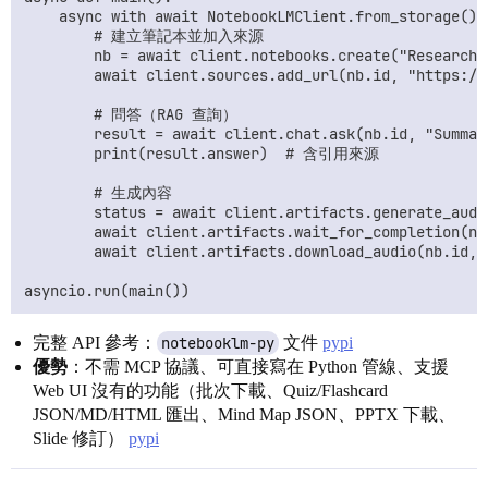
    async with await NotebookLMClient.from_storage() a
        # 建立筆記本並加入來源

        nb = await client.notebooks.create("Research")
        await client.sources.add_url(nb.id, "https://
        # 問答（RAG 查詢）

        result = await client.chat.ask(nb.id, "Summari
        print(result.answer)  # 含引用來源

        # 生成內容

        status = await client.artifacts.generate_audi
        await client.artifacts.wait_for_completion(nb
        await client.artifacts.download_audio(nb.id, "
完整 API 參考：
notebooklm-py
文件
pypi
優勢
：不需 MCP 協議、可直接寫在 Python 管線、支援
Web UI 沒有的功能（批次下載、Quiz/Flashcard
JSON/MD/HTML 匯出、Mind Map JSON、PPTX 下載、
Slide 修訂）
pypi