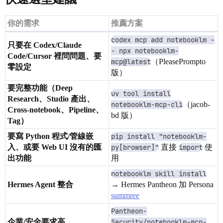
你的需求
推薦方案
codex mcp add notebooklm -
只要在 Codex/Claude
- npx notebooklm-
Code/Cursor 裡問問題、要
mcp@latest
（PleasePrompto
零設定
版）
要完整功能（Deep
uv tool install
Research、Studio 產出、
notebooklm-mcp-cli
（jacob-
Cross-notebook、Pipeline、
bd 版）
Tag）
要寫 Python 程式/管線嵌
pip install "notebooklm-
入、或要 Web UI 沒有的匯
py[browser]"
直接
import
使
出功能
用
notebooklm skill install
Hermes Agent 整合
→ Hermes Pantheon 加 Persona
summree
Pantheon-
企業/安全要求高
Security/notebooklm-mcp-