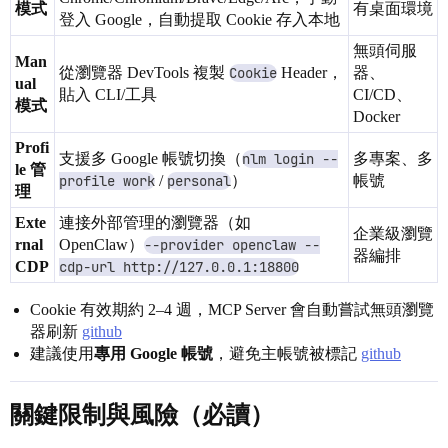
模式
有桌面環境
登入 Google，自動提取 Cookie 存入本地
無頭伺服
Man
從瀏覽器 DevTools 複製
Cookie
Header，
器、
ual
貼入 CLI/工具
CI/CD、
模式
Docker
Profi
支援多 Google 帳號切換（
nlm login --
多專案、多
le 管
profile work
/
personal
）
帳號
理
Exte
連接外部管理的瀏覽器（如
企業級瀏覽
rnal
OpenClaw）
--provider openclaw --
器編排
CDP
cdp-url http://127.0.0.1:18800
Cookie 有效期約 2–4 週，MCP Server 會自動嘗試無頭瀏覽
器刷新
github
建議使用
專用 Google 帳號
，避免主帳號被標記
github
關鍵限制與風險（必讀）