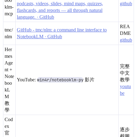
boo
podcasts, videos, slides, mind maps, quizzes,
github
klm-
flashcards, and reports — all through natural
mcp
language. · GitHub
REA
tmc/
GitHub - tmc/nlm: a command line interface to
DME
nlm
NotebookLM · GitHub
github
Her
mes
Age
完整
nt +
中文
Note
YouTube:
win4r/notebooklm-py
影片
教學
boo
youtu
kL
be
M
教
學
Cod
ex
逐步
官
截圖