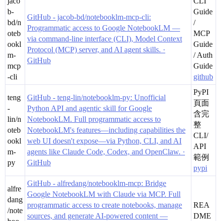
jaco
CLI
b-
Guide
GitHub - jacob-bd/notebooklm-mcp-cli:
bd/n
/
Programmatic access to Google NotebookLM —
oteb
MCP
via command-line interface (CLI), Model Context
ookl
Guide
Protocol (MCP) server, and AI agent skills. ·
m-
/ Auth
GitHub
mcp
Guide
-cli
github
PyPI
teng
GitHub - teng-lin/notebooklm-py: Unofficial
頁面
-
Python API and agentic skill for Google
含完
lin/n
NotebookLM. Full programmatic access to
整
oteb
NotebookLM's features—including capabilities the
CLI/
ookl
web UI doesn't expose—via Python, CLI, and AI
API
m-
agents like Claude Code, Codex, and OpenClaw. ·
範例
py
GitHub
pypi
GitHub - alfredang/notebooklm-mcp: Bridge
alfre
Google NotebookLM with Claude via MCP. Full
dang
programmatic access to create notebooks, manage
REA
/note
sources, and generate AI-powered content —
DME