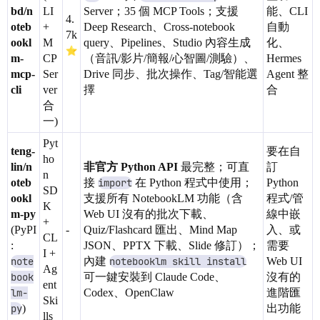
bd/n
LI
Server；35 個 MCP Tools；支援
能、CLI
4.
oteb
+
Deep Research、Cross-notebook
自動
7k
ookl
M
query、Pipelines、Studio 內容生成
化、
m-
CP
（音訊/影片/簡報/心智圖/測驗）、
Hermes
mcp-
Ser
Drive 同步、批次操作、Tag/智能選
Agent 整
cli
ver
擇
合
合
一)
Pyt
teng-
要在自
ho
lin/n
非官方 Python API
最完整；可直
訂
n
oteb
接
import
在 Python 程式中使用；
Python
SD
ookl
支援所有 NotebookLM 功能（含
程式/管
K
m-py
Web UI 沒有的批次下載、
線中嵌
+
(PyPI
-
Quiz/Flashcard 匯出、Mind Map
入、或
CL
:
JSON、PPTX 下載、Slide 修訂）；
需要
I +
note
內建
notebooklm skill install
Web UI
Ag
book
可一鍵安裝到 Claude Code、
沒有的
ent
lm-
Codex、OpenClaw
進階匯
Ski
py
)
出功能
lls