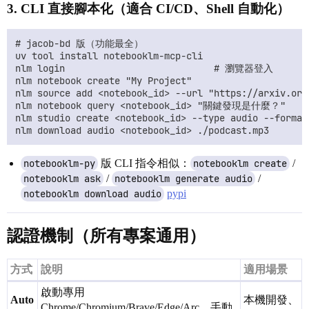
3.
CLI 直接腳本化
（適合 CI/CD、Shell 自動化）
# jacob-bd 版（功能最全）

uv tool install notebooklm-mcp-cli

nlm login                           # 瀏覽器登入

nlm notebook create "My Project"

nlm source add <notebook_id> --url "https://arxiv.org/
nlm notebook query <notebook_id> "關鍵發現是什麼？"

nlm studio create <notebook_id> --type audio --format 
notebooklm-py
版 CLI 指令相似：
notebooklm create
/
notebooklm ask
/
notebooklm generate audio
/
notebooklm download audio
pypi
認證機制（所有專案通用）
方式
說明
適用場景
啟動專用
Auto
本機開發、
Chrome/Chromium/Brave/Edge/Arc，手動