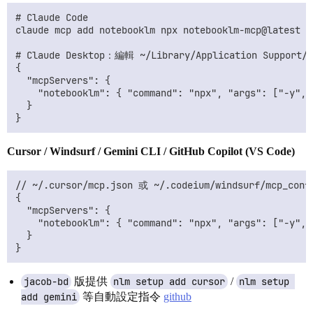
# Claude Code

claude mcp add notebooklm npx notebooklm-mcp@latest

# Claude Desktop：編輯 ~/Library/Application Support/Cl
{

  "mcpServers": {

    "notebooklm": { "command": "npx", "args": ["-y", 
  }

Cursor / Windsurf / Gemini CLI / GitHub Copilot (VS Code)
// ~/.cursor/mcp.json 或 ~/.codeium/windsurf/mcp_confi
{

  "mcpServers": {

    "notebooklm": { "command": "npx", "args": ["-y", 
  }

jacob-bd
版提供
nlm setup add cursor
/
nlm setup 
add gemini
等自動設定指令
github