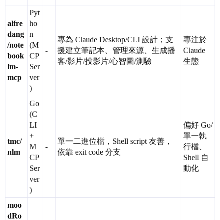
Pyt
alfre
ho
dang
n
專為 Claude Desktop/CLI 設計；支
專注於
/note
(M
-
援建立筆記本、管理來源、生成播
Claude
book
CP
客/影片/投影片/心智圖/測驗
生態
lm-
Ser
mcp
ver
)
Go
(C
LI
偏好 Go/
+
單一執
tmc/
單一二進位檔，Shell script 友善，
M
-
行檔、
nlm
依靠 exit code 分支
CP
Shell 自
Ser
動化
ver
)
moo
dRo