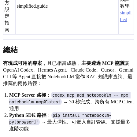
方
simplified.guide
教學
設
simpli
定
fied
指
南
總結
有現成可用的專案
，且已相當成熟，
主要透過 MCP 協議
讓
OpenAI Codex、Hermes Agent、Claude Code、Cursor、Gemini
CLI 等 Agent 直接把 NotebookLM 當作 RAG 知識庫查詢。最
推薦的兩條路徑：
MCP Server 路徑
：
codex mcp add notebooklm -- npx 
notebooklm-mcp@latest
→ 30 秒完成、跨所有 MCP Client
通用
Python SDK 路徑
：
pip install "notebooklm-
py[browser]"
→ 最大彈性、可嵌入自訂管線、支援最多
進階功能