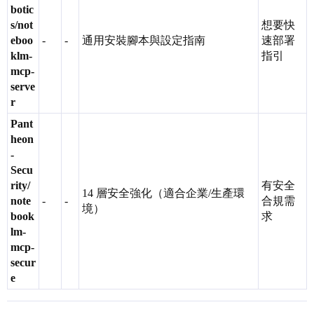
botic
s/not
想要快
eboo
-
-
通用安裝腳本與設定指南
速部署
klm-
指引
mcp-
serve
r
Pant
heon
-
Secu
rity/
有安全
14 層安全強化（適合企業/生產環
note
-
-
合規需
境）
book
求
lm-
mcp-
secur
e