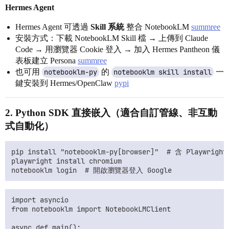
Hermes Agent
Hermes Agent 可透過
Skill 系統
整合 NotebookLM
summree
安裝方式：下載 NotebookLM Skill 檔 → 上傳到 Claude
Code → 用瀏覽器 Cookie 登入 → 加入 Hermes Pantheon 儀
表板建立 Persona
summree
也可用
notebooklm-py
的
notebooklm skill install
一
鍵安裝到 Hermes/OpenClaw
pypi
2.
Python SDK 直接嵌入
（適合自訂管線、非互動
式自動化）
pip install "notebooklm-py[browser]"  # 含 Playwrig
playwright install chromium

import asyncio

from notebooklm import NotebookLMClient

async def main():
