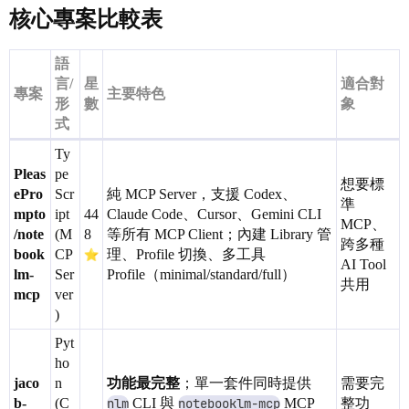
核心專案比較表
語
言/
星
適合對
專案
主要特色
形
數
象
式
Ty
Pleas
pe
想要標
ePro
Scr
純 MCP Server，支援 Codex、
準
mpto
ipt
44
Claude Code、Cursor、Gemini CLI
MCP、
/note
(M
8
等所有 MCP Client；內建 Library 管
跨多種
book
CP
理、Profile 切換、多工具
AI Tool
lm-
Ser
Profile（minimal/standard/full）
共用
mcp
ver
)
Pyt
ho
jaco
n
功能最完整
；單一套件同時提供
需要完
b-
(C
nlm
CLI 與
notebooklm-mcp
MCP
整功