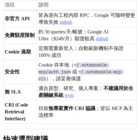
項目
說明
皆為逆向工程內部 RPC，Google 可隨時變更
非官方 API
導致失效
github
約 50 queries/天/帳號；Google AI
免費額度限制
Ultra（$249/月）額度較高
github
定期需重新登入；自動刷新機制不保證
Cookie 過期
100% 成功
Cookie 存本地（
~/.notebooklm-
安全性
mcp/auth.json
或
~/.notebooklm-mcp-
cli
），請妥善保護
適合原型、研究、個人專案；
不建議用於生
無 SLA
產關鍵系統
pypi
CRI (Code
目前
無專案實作 CRI 協議
；皆以 MCP 為主
Retrieval
流標準
Interface)
快速選型建議