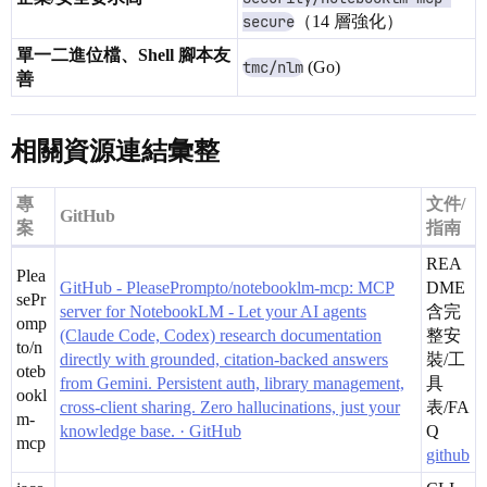
secure
（14 層強化）
單一二進位檔、Shell 腳本友
tmc/nlm
(Go)
善
相關資源連結彙整
專
文件/
GitHub
案
指南
REA
Plea
GitHub - PleasePrompto/notebooklm-mcp: MCP
DME
sePr
server for NotebookLM - Let your AI agents
含完
omp
(Claude Code, Codex) research documentation
整安
to/n
directly with grounded, citation-backed answers
裝/工
oteb
from Gemini. Persistent auth, library management,
具
ookl
cross-client sharing. Zero hallucinations, just your
表/FA
m-
knowledge base. · GitHub
Q
mcp
github