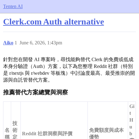
Tenten AI
Clerk.com Auth alternative
Aiko
1
June 6, 2026, 1:43pm
針對您在開發 AI 專案時，尋找能夠替代 Clerk 的免費或低成
本身分驗證（Auth）方案，以下為您整理 Reddit 社群（特別
是 r/nextjs 與 r/webdev 等板塊）中討論度最高、最受推崇的開
源與自託管替代方案。
推薦替代方案總覽與洞察
Gi
t
H
技
u
名
術
免費額度與成本
Reddit 社群洞察與評價
b
稱
定
優勢