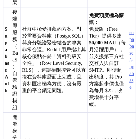
架
後
免費額度極為慷
端
慨
：
即
S
社群中極受推薦的方案。對
免費版（Free
服
su
u
於需要資料庫（PostgreSQL）
Tier）提供多達
務
pa
p
與身分驗證緊密結合的專案
50,000 MAU
（每
（
ba
a
非常合適。Reddit 用戶指出其
月活躍用戶），
Ba
se
b
核心優點在於「資料列級安
並支援第三方社
aS
/s
as
全性」（Row Level Security,
交登入與自訂
）
up
e
RLS），這讓權限控管可以直
SMTP。即便超
自
ab
A
接在資料庫層面上完成，且
出額度，其 Pro
帶
as
ut
資料匯出極為方便，沒有嚴
方案起步價也僅
驗
e
h
重的平台鎖定問題。
為每月 $25，收
證
費增長十分平
模
緩。
組
開
源
身
分