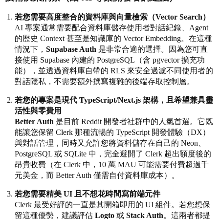
若您需要高度整合的資料庫與向量檢索（Vector Search）
AI 專案通常需要配合資料庫儲存使用者對話紀錄、Agent
的歷史 Context 甚至是知識庫的 Vector Embedding。在這種
情況下，
Supabase Auth
是非常合適的選擇。因為您可直
接使用 Supabase 內建的 PostgreSQL（含 pgvector 擴充功
能），並透過資料庫自帶的 RLS 來安全過濾不同使用者的
對話隱私，不需要額外撰寫複雜的後端存取控制層。
若您的專案是現代 TypeScript/Next.js 架構，且希望兼具靈
活性與零費用
Better Auth
是目前 Reddit 開發者社群中的人氣首選。它既
能讓您保留 Clerk 那種流暢的 TypeScript 開發體驗（DX）
與對話管理，同時又允許您將資料儲存在自己的 Neon、
PostgreSQL 或 SQLite 中，完全避開了 Clerk 超出額度後的
昂貴收費（在 Clerk 中，10 萬 MAU 可能需要付費超過千
元美金，而 Better Auth 僅需自付資料庫成本）。
若您需要精美 UI 且不想花時間寫前端元件
Clerk 最受好評的一直是其開箱即用的 UI 組件。若您想保
留這種優勢，建議評估
Logto
或
Stack Auth
。這兩者都提