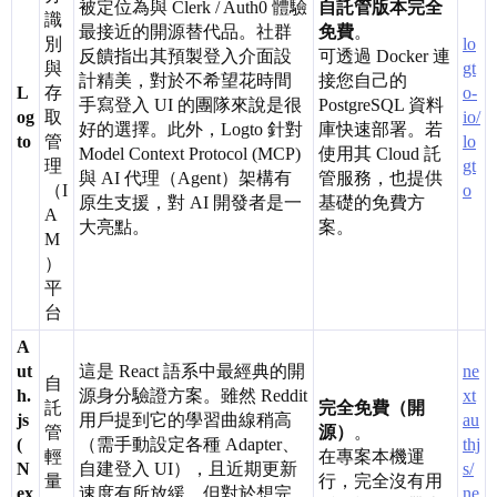
被定位為與 Clerk / Auth0 體驗
自託管版本完全
識
最接近的開源替代品。社群
免費
。
別
lo
反饋指出其預製登入介面設
可透過 Docker 連
與
gt
計精美，對於不希望花時間
接您自己的
L
存
o-
手寫登入 UI 的團隊來說是很
PostgreSQL 資料
og
取
io/
好的選擇。此外，Logto 針對
庫快速部署。若
to
管
lo
Model Context Protocol (MCP)
使用其 Cloud 託
理
gt
與 AI 代理（Agent）架構有
管服務，也提供
（I
o
原生支援，對 AI 開發者是一
基礎的免費方
A
大亮點。
案。
M
）
平
台
A
ut
這是 React 語系中最經典的開
ne
自
h.
源身分驗證方案。雖然 Reddit
xt
託
完全免費（開
js
用戶提到它的學習曲線稍高
au
管
源）
。
(
（需手動設定各種 Adapter、
thj
輕
在專案本機運
N
自建登入 UI），且近期更新
s/
量
行，完全沒有用
ex
速度有所放緩，但對於想完
ne