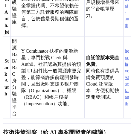
級
戶規模增長帶來
t
全掌握代碼、不希望依賴任
xt
驗
的平台帳單壓
A
何第三方託管服務的團隊而
-
證
力。
ut
言，它依舊是長期穩健的選
au
庫
h.
擇。
th
js)
開
源
Y Combinator 扶植的開源新
he
B2
星，專門挑戰 Clerk 與
自託管版本完全
xc
St
B/
Auth0。社群認為其提供的預
免費
。
la
ac
B2
製 UI 組件比一般開源庫更完
同時也有提供具
ve
k
C
整，能節省許多前端開發時
備免費額度的
/st
A
身
間，且出廠即支援多租戶團
Cloud 託管版
ac
ut
分
隊（Organizations）、權限
本，方便初期快
k-
h
驗
（RBAC）和帳戶模擬
速開發測試。
au
證
（Impersonation）功能。
th
平
台
技術決策洞察（給 AI 專案開發者的建議）