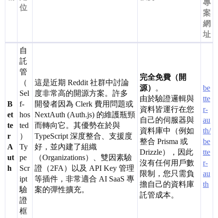
專
位
案
網
址
自
託
管
完全免費（開
（
這是近期 Reddit 社群中討論
源）
。
be
Sel
度非常高的開源方案。許多
由於驗證邏輯與
tte
B
f-
開發者因為 Clerk 費用問題或
資料皆運行在您
r-
et
hos
NextAuth (Auth.js) 的維護瓶頸
自己的伺服器與
au
te
ted
而轉向它。其優勢在於與
資料庫中（例如
th/
r
）
TypeScript 深度整合、支援度
整合 Prisma 或
be
A
Ty
好，並內建了組織
Drizzle），因此
tte
ut
pe
（Organizations）、雙因素驗
沒有任何用戶數
r-
h
Scr
證（2FA）以及 API Key 管理
限制，您只需負
au
ipt
等插件，非常適合 AI SaaS 專
擔自己的資料庫
th
驗
案的彈性擴充。
託管成本。
證
框