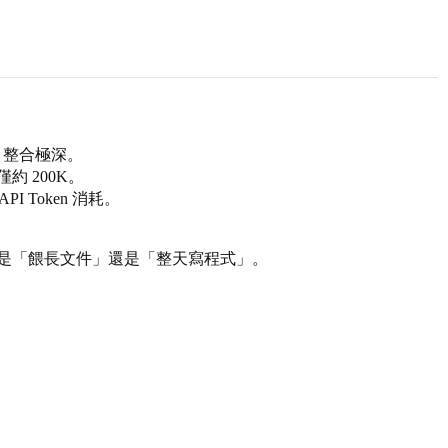
de 整合極深。
次僅約 200K。
PI Token 消耗。
是「餵長文件」還是「整天寫程式」。