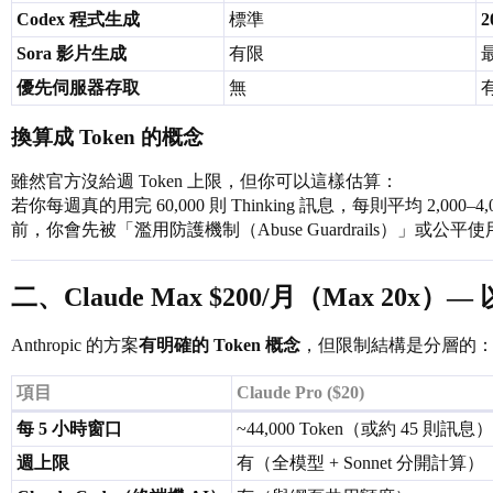
Codex 程式生成
標準
2
Sora 影片生成
有限
優先伺服器存取
無
換算成 Token 的概念
雖然官方沒給週 Token 上限，但你可以這樣估算：
若你每週真的用完 60,000 則 Thinking 訊息，每則平均 2,000–
前，你會先被「濫用防護機制（Abuse Guardrails）」或公
二、Claude Max $200/月（Max 20
Anthropic 的方案
有明確的 Token 概念
，但限制結構是分層的
項目
Claude Pro ($20)
每 5 小時窗口
~44,000 Token（或約 45 則訊息）
週上限
有（全模型 + Sonnet 分開計算）