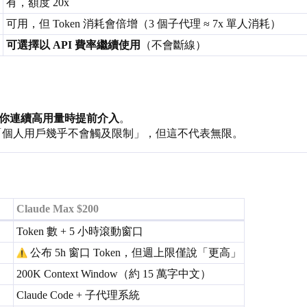
有，額度 20x
可用，但 Token 消耗會倍增（3 個子代理 ≈ 7x 單人消耗）
可選擇以 API 費率繼續使用
（不會斷線）
你連續高用量時提前介入
。
設計目標是「個人用戶幾乎不會觸及限制」，但這不代表無限。
Claude Max $200
Token 數 + 5 小時滾動窗口
公布 5h 窗口 Token，但週上限僅說「更高」
200K Context Window（約 15 萬字中文）
Claude Code + 子代理系統