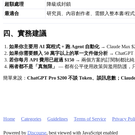
超額處理
降級或封鎖
最適合
研究員、內容創作者、需餵入整本書/程式
四、實務建議
如果你主要用 AI 寫程式 + 跑 Agent 自動化
→ Claude Ma
如果你需要餵入 50 萬字以上的單一文件做分析
→ ChatGPT
若你每月 API 費用已超過 $150
→ 兩個方案的訂閱制都比純 API 按
兩者都不是「真無限」
— 都有公平使用政策與濫用防護，
簡單來說：
ChatGPT Pro $200 不談 Token、談訊息數；Clau
Home
Categories
Guidelines
Terms of Service
Privacy Pol
Powered by
Discourse
, best viewed with JavaScript enabled