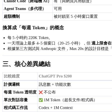
Claude Code（終端機 AI）
有（與網頁共用額度）
Agent Teams（多代理）
可用
超額機制
被封鎖至 5 小時窗口重置
換算成「每週 Token」的概念
每 5 小時約 220K Token。
一天理論上最多 4–5 個窗口（20–25 小時），但
週上限會在
根據第三方測試與 Anthropic 文件，Max 20x 的
三、核心差異總結
比較維度
ChatGPT Pro $200
計價邏輯
訊息數 + 功能次數
每週 Token 透明度
不公布
單次對話容量
1M Token（超長文件/程式碼）
程式碼工作流
Codex + 1M Context