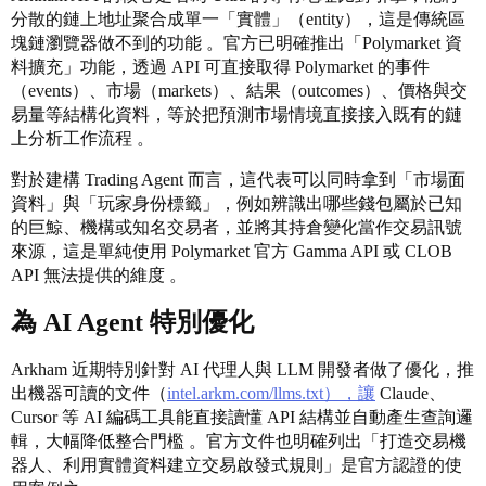
分散的鏈上地址聚合成單一「實體」（entity），這是傳統區
塊鏈瀏覽器做不到的功能 。官方已明確推出「Polymarket 資
料擴充」功能，透過 API 可直接取得 Polymarket 的事件
（events）、市場（markets）、結果（outcomes）、價格與交
易量等結構化資料，等於把預測市場情境直接接入既有的鏈
上分析工作流程 。
對於建構 Trading Agent 而言，這代表可以同時拿到「市場面
資料」與「玩家身份標籤」，例如辨識出哪些錢包屬於已知
的巨鯨、機構或知名交易者，並將其持倉變化當作交易訊號
來源，這是單純使用 Polymarket 官方 Gamma API 或 CLOB
API 無法提供的維度 。
為 AI Agent 特別優化
Arkham 近期特別針對 AI 代理人與 LLM 開發者做了優化，推
出機器可讀的文件（
intel.arkm.com/llms.txt），讓
Claude、
Cursor 等 AI 編碼工具能直接讀懂 API 結構並自動產生查詢邏
輯，大幅降低整合門檻 。官方文件也明確列出「打造交易機
器人、利用實體資料建立交易啟發式規則」是官方認證的使