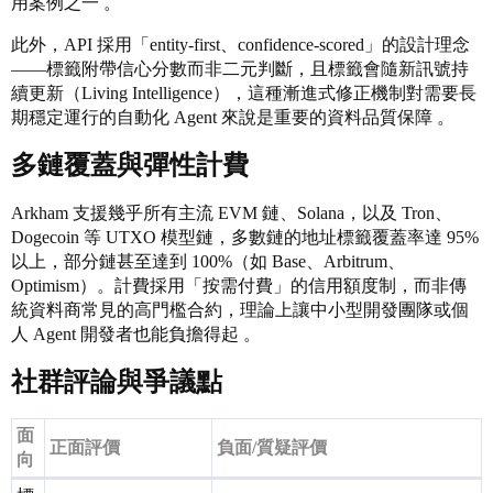
用案例之一 。
此外，API 採用「entity-first、confidence-scored」的設計理念
——標籤附帶信心分數而非二元判斷，且標籤會隨新訊號持
續更新（Living Intelligence），這種漸進式修正機制對需要長
期穩定運行的自動化 Agent 來說是重要的資料品質保障 。
多鏈覆蓋與彈性計費
Arkham 支援幾乎所有主流 EVM 鏈、Solana，以及 Tron、
Dogecoin 等 UTXO 模型鏈，多數鏈的地址標籤覆蓋率達 95%
以上，部分鏈甚至達到 100%（如 Base、Arbitrum、
Optimism）。計費採用「按需付費」的信用額度制，而非傳
統資料商常見的高門檻合約，理論上讓中小型開發團隊或個
人 Agent 開發者也能負擔得起 。
社群評論與爭議點
面
正面評價
負面/質疑評價
向