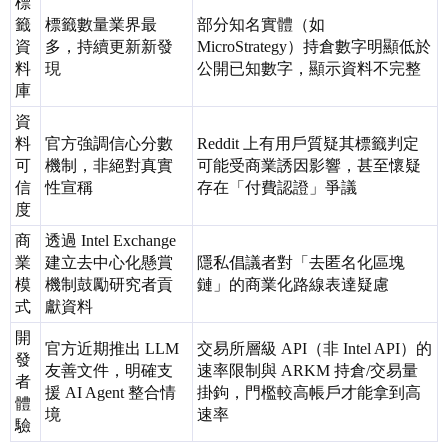
標
籤
標籤數量業界最
部分知名實體（如
資
多，持續更新新發
MicroStrategy）持倉數字明顯低於
料
現
公開已知數字，顯示資料不完整
庫
資
料
官方強調信心分數
Reddit 上有用戶質疑其標籤判定
可
機制，非絕對真實
可能受商業誘因影響，甚至懷疑
信
性宣稱
存在「付費認證」爭議
度
商
透過 Intel Exchange
業
建立去中心化懸賞
隱私倡議者對「去匿名化區塊
模
機制鼓勵研究者貢
鏈」的商業化路線表達疑慮
式
獻資料
開
官方近期推出 LLM
交易所層級 API（非 Intel API）的
發
友善文件，明確支
速率限制與 ARKM 持倉/交易量
者
援 AI Agent 整合情
掛鉤，門檻較高帳戶才能拿到高
體
境
速率
驗