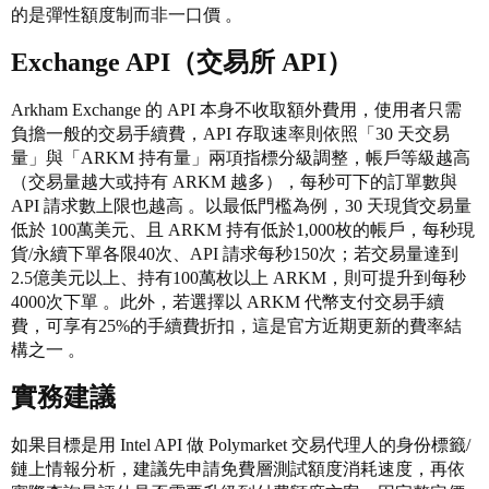
的是彈性額度制而非一口價 。
Exchange API（交易所 API）
Arkham Exchange 的 API 本身不收取額外費用，使用者只需
負擔一般的交易手續費，API 存取速率則依照「30 天交易
量」與「ARKM 持有量」兩項指標分級調整，帳戶等級越高
（交易量越大或持有 ARKM 越多），每秒可下的訂單數與
API 請求數上限也越高 。以最低門檻為例，30 天現貨交易量
低於 100萬美元、且 ARKM 持有低於1,000枚的帳戶，每秒現
貨/永續下單各限40次、API 請求每秒150次；若交易量達到
2.5億美元以上、持有100萬枚以上 ARKM，則可提升到每秒
4000次下單 。此外，若選擇以 ARKM 代幣支付交易手續
費，可享有25%的手續費折扣，這是官方近期更新的費率結
構之一 。
實務建議
如果目標是用 Intel API 做 Polymarket 交易代理人的身份標籤/
鏈上情報分析，建議先申請免費層測試額度消耗速度，再依