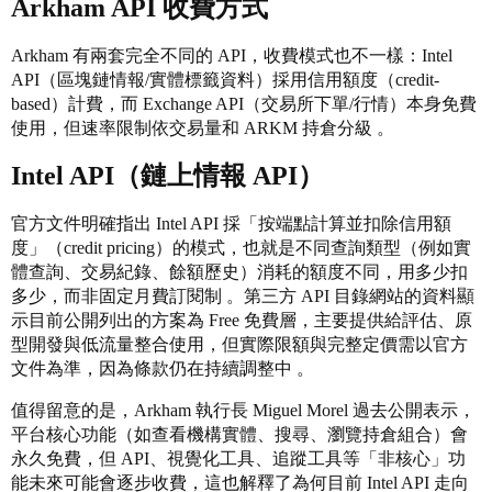
Arkham API 收費方式
Arkham 有兩套完全不同的 API，收費模式也不一樣：Intel
API（區塊鏈情報/實體標籤資料）採用信用額度（credit-
based）計費，而 Exchange API（交易所下單/行情）本身免費
使用，但速率限制依交易量和 ARKM 持倉分級 。
Intel API（鏈上情報 API）
官方文件明確指出 Intel API 採「按端點計算並扣除信用額
度」（credit pricing）的模式，也就是不同查詢類型（例如實
體查詢、交易紀錄、餘額歷史）消耗的額度不同，用多少扣
多少，而非固定月費訂閱制 。第三方 API 目錄網站的資料顯
示目前公開列出的方案為 Free 免費層，主要提供給評估、原
型開發與低流量整合使用，但實際限額與完整定價需以官方
文件為準，因為條款仍在持續調整中 。
值得留意的是，Arkham 執行長 Miguel Morel 過去公開表示，
平台核心功能（如查看機構實體、搜尋、瀏覽持倉組合）會
永久免費，但 API、視覺化工具、追蹤工具等「非核心」功
能未來可能會逐步收費，這也解釋了為何目前 Intel API 走向