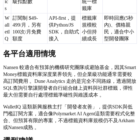
ic
級扣點數
統一標
s
籤庫
W
訂閱制 $49-
API-first，提
標籤庫
即時回應(5秒
all
499/月，另有
供Python/JS
規模較
內)、價格親
etI
100次/月免費
SDK，自助式
小但持
民，適合中小
Q
額度
接入
續成長
型開發團隊
各平台適用情境
Nansen 較適合有預算的機構研究團隊或避險基金，因其Smart
Money標籤資料庫深度業界領先，但企業級功能通常需要較
高訂閱費用 。Dune Analytics 走的是完全不同路線，透過開放
SQL查詢引擎讓開發者自行組合鏈上資料與社群標籤，彈性
最大但需要自行處理標籤準確性與維護成本 。
WalletIQ 這類新興服務主打「開發者友善」，提供SDK與低
門檻訂閱方案，適合像Polymarket AI Agent這類需要程式化整
合、但預算有限的專案，不過標籤資料庫規模仍不及Arkham
或Nansen成熟 。