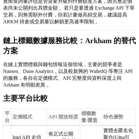
實際查詢量評估是否需要升級到付費額度方案，因完整定價
表尚未公開列出具體金額 。若只是要透過 Exchange API 下單
交易，則無需額外付費，但若計畫做高頻交易，建議提高
ARKM 持倉或交易量以解鎖更高速率限制 。
鏈上標籤數據服務比較：Arkham 的替代
方案
在鏈上實體標籤與錢包情報這個領域，主要的競爭者是
Nansen、Dune Analytics，以及較新興的 WalletIQ 等專注 API
的服務，各自在定價模式、API 完整度與資料深度上與
Arkham 有明顯差異 。
主要平台比較
平
標籤數
定價模式
API 開放程度
特色優勢
台
量/覆蓋
實體去匿名化
有正式公開
Intel API 走信
聚合(Ultra引