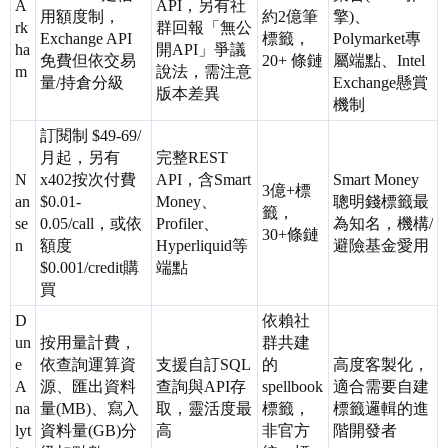
A
API，另有社
用額度制，
約2億筆
擎)、
rk
群回報「無公
Exchange API
標籤，
Polymarket專
ha
開API」爭議
免費但依交易
20+ 條鏈
屬端點、Intel
m
說法，需注意
量/持倉分級
Exchange懸賞
版本差異
機制
訂閱制 $49-69/
月起，另有
完整REST
N
x402按次付費
API，含Smart
Smart Money
3億+標
an
$0.01-
Money、
聰明錢標籤最
籤，
se
0.05/call，或依
Profiler、
為知名，機構/
30+條鏈
n
額度
Hyperliquid等
避險基金愛用
$0.001/credit購
端點
買
D
依賴社
un
按用量計費，
群共建
e
依查詢運算資
支援自訂SQL
的
高度客製化，
A
源、匯出資料
查詢與API存
spellbook
適合需要自建
na
量(MB)、寫入
取，靈活度最
標籤，
標籤邏輯的進
lyt
資料量(GB)分
高
非官方
階開發者