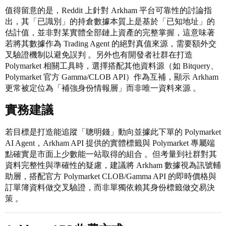
值得留意的是，Reddit 上針對 Arkham 平台可靠性的討論指
出，其「已識別」的持倉數據本質上是基於「已知地址」的
估計值，並非對某實體全部鏈上資產的完整掌握，這意味著
若將其數據作為 Trading Agent 的絕對真值來源，需要額外交
叉驗證機制以避免誤判 。另外也有開發者社群在打造
Polymarket 相關工具時，選擇搭配其他資料源（如 Bitquery、
Polymarket 官方 Gamma/CLOB API）作為互補，顯示 Arkham
更常被定位為「補強身份情報層」而非唯一資料來源 。
實務建議
若目標是打造能追蹤「聰明錢」動向並據此下單的 Polymarket
AI Agent，Arkham API 提供的實體標籤與 Polymarket 專屬端
點確實是市面上少數能一站取得的組合 。但考量到社群對其
資料完整性與準確性的疑慮，建議將 Arkham 數據視為訊號輔
助層，搭配官方 Polymarket CLOB/Gamma API 的即時價格與
訂單簿資料做交叉驗證，而非單獨依賴其身份標籤做交易決
策 。