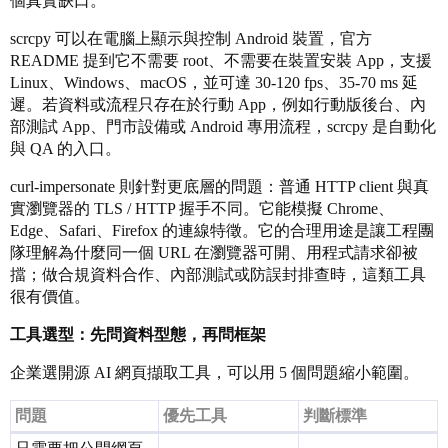
個真實缺口。
scrcpy 可以在電腦上顯示與控制 Android 裝置，官方
README 提到它不需要 root、不需要在裝置安裝 App，支援
Linux、Windows、macOS，並可達 30-120 fps、35-70 ms 延
遲。若資料或流程只存在於行動 App，例如行動版後台、內
部測試 App、門市設備或 Android 專用流程，scrcpy 是自動化
與 QA 的入口。
curl-impersonate 則針對更底層的問題：普通 HTTP client 與真
實瀏覽器的 TLS / HTTP 握手不同。它能模擬 Chrome、
Edge、Safari、Firefox 的連線特徵。它的合理用途是讓工程團
隊理解為什麼同一個 URL 在瀏覽器可開、用程式請求卻被
擋；做合規資料合作、內部測試或防誤封排查時，這類工具
很有價值。
工具選型：先問資料型態，再問框架
企業選開源 AI 網頁擷取工具，可以用 5 個問題縮小範圍。
問題
優先工具
判斷標準