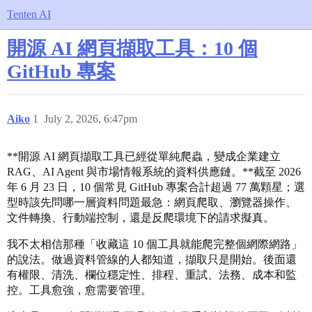
Tenten AI
開源 AI 網頁擷取工具：10 個
GitHub 專案
Aiko
1
July 2, 2026, 6:47pm
**開源 AI 網頁擷取工具已經從單純爬蟲，變成企業建立
RAG、AI Agent 與市場情報系統的資料供應鏈。**截至 2026
年 6 月 23 日，10 個常見 GitHub 專案合計超過 77 萬顆星；選
型時該先問哪一層資料問題最急：網頁爬取、瀏覽器操作、
文件轉換、行動端控制，還是反爬環境下的請求擬真。
我不太相信那種「收藏這 10 個工具就能爬完整個網際網路」
的說法。做過資料管線的人都知道，擷取只是開始。後面還
有權限、清洗、欄位穩定性、排程、重試、法務、成本和監
控。工具愈強，愈需要管理。