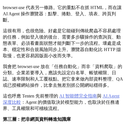
browser-use 代表另一條路。它的重點不在抓 HTML，而在讓
AI Agent 操作瀏覽器：點擊、捲動、登入、填表、跨頁判
斷。
這很有用，也很危險。好處是它能碰到傳統爬蟲不容易處理
的任務，例如登入後的後台、需要多步驟操作的查詢頁、動
態表單、必須看畫面狀態才能判斷下一步的流程。壞處是成
本、穩定性和合規風險同步上升。瀏覽器自動化比 HTTP 擷
取慢，也更容易因版面小改而失準。
我會把 browser-use 放在「任務自動化」而非「資料爬取」的
分類。企業若要導入，應該先設定白名單、帳號權限、日
誌、速率限制和人工覆核點。把它拿來做內部資料整理、QA
或已授權網站操作，比拿去無差別抓公開網站穩得多。
這也呼應 Tenten 先前整理的
AI 智能體完全指南
與
AI Agent
深度比較
：Agent 的價值取決於模型能力，也取決於任務邊
界、工具權限和可稽核流程。
第三層：把非網頁資料轉進知識庫