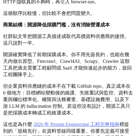
HTTP 擷取真的不夠時，再引入 browser-use。
這個順序比較慢，但比較不會把問題變大。
商業結構：開源降低採購門檻，沒有消除營運成本
社群貼文常把開源工具描述成取代高價資料供應商的捷徑。
這只說對一半。
開源確實降低了前期採購成本。你不用先簽長約，也能在幾
天內做出原型。Firecrawl、Crawl4AI、Scrapy、Crawlee 這類
工具把過去需要工程顧問或 SaaS 才能快速起步的能力，放回
工程團隊手上。
但企業資料供應鏈的成本不在下載 GitHub repo。真正成本在
6 個地方：目標網站變動後的維護、失敗重試與監控、資料去
重與欄位標準化、權限與法務審查、基礎設施費用、以及下
游 LLM 的 hallucination 控制。若這些沒有設計，開源工具只
是把採購成本轉成工程維運成本。
這也是為什麼
2026 年 Prompt Engineering 工程完整指南
裡提
到的「規格先行」在資料管線同樣重要。你要先定義可接受