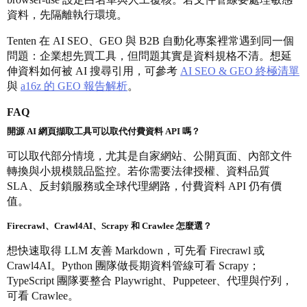
資料，先隔離執行環境。
Tenten 在 AI SEO、GEO 與 B2B 自動化專案裡常遇到同一個
問題：企業想先買工具，但問題其實是資料規格不清。想延
伸資料如何被 AI 搜尋引用，可參考
AI SEO & GEO 終極清單
與
a16z 的 GEO 報告解析
。
FAQ
開源 AI 網頁擷取工具可以取代付費資料 API 嗎？
可以取代部分情境，尤其是自家網站、公開頁面、內部文件
轉換與小規模競品監控。若你需要法律授權、資料品質
SLA、反封鎖服務或全球代理網路，付費資料 API 仍有價
值。
Firecrawl、Crawl4AI、Scrapy 和 Crawlee 怎麼選？
想快速取得 LLM 友善 Markdown，可先看 Firecrawl 或
Crawl4AI。Python 團隊做長期資料管線可看 Scrapy；
TypeScript 團隊要整合 Playwright、Puppeteer、代理與佇列，
可看 Crawlee。