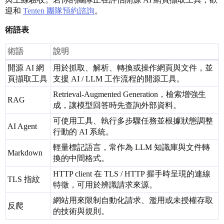
迎和
Tenten 團隊預約諮詢
。
術語表
術語
說明
開源 AI 網
用於抓取、解析、轉換或操作網頁與文件，並
頁擷取工具
支援 AI / LLM 工作流程的開源工具。
Retrieval-Augmented Generation，檢索增強生
RAG
成，讓模型回答時先查詢外部資料。
可使用工具、執行多步驟任務並根據狀態調整
AI Agent
行動的 AI 系統。
輕量標記語言，常作為 LLM 知識庫與文件轉
Markdown
換的中間格式。
HTTP client 在 TLS / HTTP 握手時呈現的連線
TLS 指紋
特徵，可用於辨識請求來源。
網站用來限制自動化請求、濫用或未授權存取
反爬
的技術與規則。