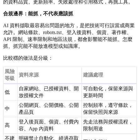
的資料品質、更新頻率、失敗處理和引用格式，再挑工具。
合規邊界：能抓，不代表應該抓
AI 資料擷取最容易出問題的地方，是把技術可行誤當成商業
允許。網站條款、robots.txt、登入後資料、個資、著作權、
API 限制、速率限制和地區法規，都會影響能不能抓、怎麼
抓、抓完能不能放進模型或知識庫。
比較穩的做法是分級：
風險
資料來源
建議處理
等級
自家網站、已授權資料、開
可自動化，保留來源與
低
放授權文件
更新時間
公開網頁、公開價格、公開
控制頻率，遵守條款，
中
產品頁
保留快照與來源
登入後頁面、個資、付費內
先走法務與授權流程，
高
容、App 內資料
限制用途
不建
明確禁止自動化、繞過存取