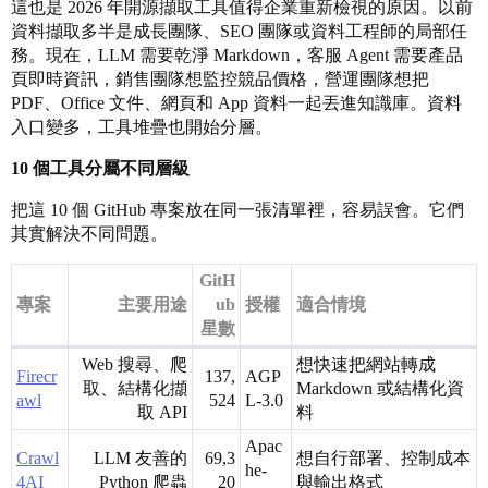
這也是 2026 年開源擷取工具值得企業重新檢視的原因。以前
資料擷取多半是成長團隊、SEO 團隊或資料工程師的局部任
務。現在，LLM 需要乾淨 Markdown，客服 Agent 需要產品
頁即時資訊，銷售團隊想監控競品價格，營運團隊想把
PDF、Office 文件、網頁和 App 資料一起丟進知識庫。資料
入口變多，工具堆疊也開始分層。
10 個工具分屬不同層級
把這 10 個 GitHub 專案放在同一張清單裡，容易誤會。它們
其實解決不同問題。
GitH
專案
主要用途
ub
授權
適合情境
星數
Web 搜尋、爬
想快速把網站轉成
Firecr
137,
AGP
取、結構化擷
Markdown 或結構化資
awl
524
L-3.0
取 API
料
Apac
Crawl
LLM 友善的
69,3
想自行部署、控制成本
he-
4AI
Python 爬蟲
20
與輸出格式