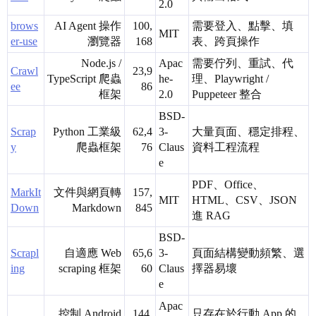
2.0
brows
AI Agent 操作
100,
需要登入、點擊、填
MIT
er-use
瀏覽器
168
表、跨頁操作
Node.js /
Apac
需要佇列、重試、代
Crawl
23,9
TypeScript 爬蟲
he-
理、Playwright /
ee
86
框架
2.0
Puppeteer 整合
BSD-
Scrap
Python 工業級
62,4
3-
大量頁面、穩定排程、
y
爬蟲框架
76
Claus
資料工程流程
e
PDF、Office、
MarkIt
文件與網頁轉
157,
MIT
HTML、CSV、JSON
Down
Markdown
845
進 RAG
BSD-
Scrapl
自適應 Web
65,6
3-
頁面結構變動頻繁、選
ing
scraping 框架
60
Claus
擇器易壞
e
Apac
控制 Android
144,
只存在於行動 App 的