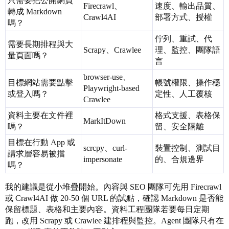
只需要把公開網頁
Firecrawl、
速度、輸出品質、
轉成 Markdown
Crawl4AI
部署方式、授權
嗎？
佇列、重試、代
需要長期排程與大
Scrapy、Crawlee
理、監控、團隊語
量頁面嗎？
言
browser-use、
目標網站需要點擊
帳號權限、操作穩
Playwright-based
或登入嗎？
定性、人工覆核
Crawlee
資料主要在文件裡
格式支援、表格保
MarkItDown
嗎？
留、安全隔離
目標在行動 App 或
scrcpy、curl-
裝置控制、測試目
請求層容易被擋
impersonate
的、合規邊界
嗎？
我的建議是從小堆疊開始。內容與 SEO 團隊可先用 Firecrawl
或 Crawl4AI 做 20-50 個 URL 的試點，確認 Markdown 是否能
保留標題、表格和主要內容。資料工程團隊若要每日定期
跑，改用 Scrapy 或 Crawlee 建排程與監控。Agent 團隊只有在