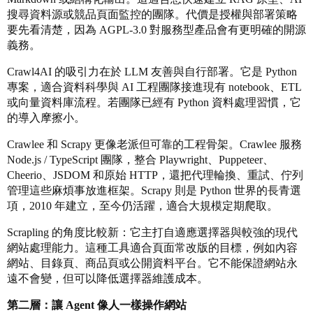
搜尋資料源或競品頁面監控的團隊。代價是授權與部署策略
要先看清楚，因為 AGPL-3.0 對服務型產品會有更明確的開源
義務。
Crawl4AI 的吸引力在於 LLM 友善與自行部署。它是 Python
專案，適合資料科學與 AI 工程團隊接進現有 notebook、ETL
或向量資料庫流程。若團隊已經有 Python 資料處理習慣，它
的導入摩擦小。
Crawlee 和 Scrapy 更像老派但可靠的工程骨架。Crawlee 服務
Node.js / TypeScript 團隊，整合 Playwright、Puppeteer、
Cheerio、JSDOM 和原始 HTTP，還把代理輪換、重試、佇列
管理這些麻煩事放進框架。Scrapy 則是 Python 世界的長青選
項，2010 年建立，至今仍活躍，適合大規模定期爬取。
Scrapling 的角度比較新：它主打自適應選擇器與較強的現代
網站處理能力。這種工具適合頁面常改版的目標，例如內容
網站、目錄頁、商品頁或公開資料平台。它不能保證網站永
遠不會變，但可以降低選擇器維護成本。
第二層：讓 Agent 像人一樣操作網站