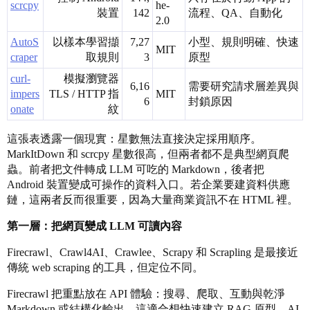
scrcpy
he-
裝置
142
流程、QA、自動化
2.0
AutoS
以樣本學習擷
7,27
小型、規則明確、快速
MIT
craper
取規則
3
原型
curl-
模擬瀏覽器
6,16
需要研究請求層差異與
impers
TLS / HTTP 指
MIT
6
封鎖原因
onate
紋
這張表透露一個現實：星數無法直接決定採用順序。
MarkItDown 和 scrcpy 星數很高，但兩者都不是典型網頁爬
蟲。前者把文件轉成 LLM 可吃的 Markdown，後者把
Android 裝置變成可操作的資料入口。若企業要建資料供應
鏈，這兩者反而很重要，因為大量商業資訊不在 HTML 裡。
第一層：把網頁變成 LLM 可讀內容
Firecrawl、Crawl4AI、Crawlee、Scrapy 和 Scrapling 是最接近
傳統 web scraping 的工具，但定位不同。
Firecrawl 把重點放在 API 體驗：搜尋、爬取、互動與乾淨
Markdown 或結構化輸出。這適合想快速建立 RAG 原型、AI