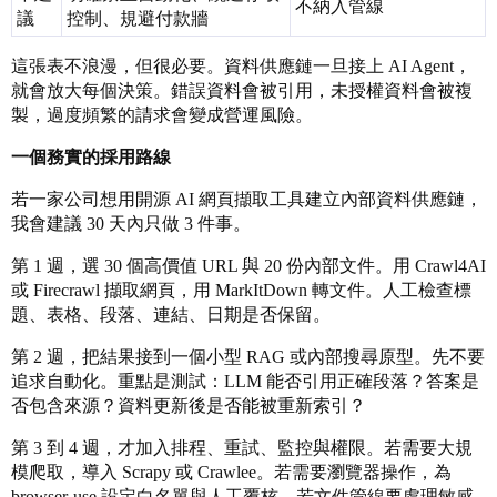
不納入管線
議
控制、規避付款牆
這張表不浪漫，但很必要。資料供應鏈一旦接上 AI Agent，
就會放大每個決策。錯誤資料會被引用，未授權資料會被複
製，過度頻繁的請求會變成營運風險。
一個務實的採用路線
若一家公司想用開源 AI 網頁擷取工具建立內部資料供應鏈，
我會建議 30 天內只做 3 件事。
第 1 週，選 30 個高價值 URL 與 20 份內部文件。用 Crawl4AI
或 Firecrawl 擷取網頁，用 MarkItDown 轉文件。人工檢查標
題、表格、段落、連結、日期是否保留。
第 2 週，把結果接到一個小型 RAG 或內部搜尋原型。先不要
追求自動化。重點是測試：LLM 能否引用正確段落？答案是
否包含來源？資料更新後是否能被重新索引？
第 3 到 4 週，才加入排程、重試、監控與權限。若需要大規
模爬取，導入 Scrapy 或 Crawlee。若需要瀏覽器操作，為
browser-use 設定白名單與人工覆核。若文件管線要處理敏感